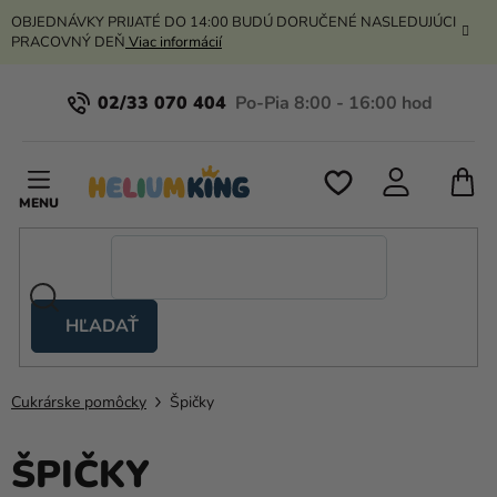
Prejsť
OBJEDNÁVKY PRIJATÉ DO 14:00 BUDÚ DORUČENÉ NASLEDUJÚCI
na
PRACOVNÝ DEŇ
Viac informácií
obsah
02/33 070 404
N
K
HĽADAŤ
Nožnicové
stany
Cukrárske pomôcky
Špičky
Kanekalon
Hélium
ŠPIČKY
a