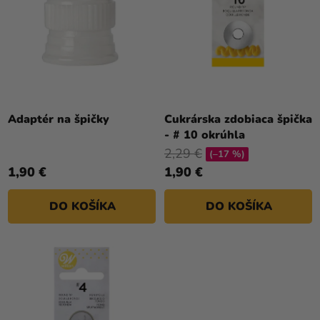
K
P
T
R
O
O
V
D
U
K
T
Adaptér na špičky
Cukrárska zdobiaca špička
- # 10 okrúhla
O
2,29 €
V
(–17 %)
1,90 €
1,90 €
DO KOŠÍKA
DO KOŠÍKA