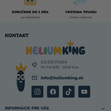
V
Ý
P
DORUČENIE DO 1 DŇA
VRÁTENIA TOVARU
I
po objednaní
máme zadarmo
S
U
Z
KONTAKT
Á
P
Ä
T
I
02/33070404
E
info
@
heliumking.sk
INFORMÁCIE PRE VÁS