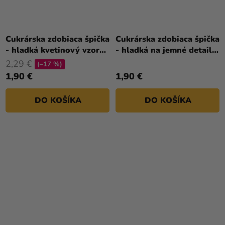
Cukrárska zdobiaca špička
Cukrárska zdobiaca špička
- hladká kvetinový vzor
- hladká na jemné detaily
127
002
2,29 €
(–17 %)
1,90 €
1,90 €
DO KOŠÍKA
DO KOŠÍKA