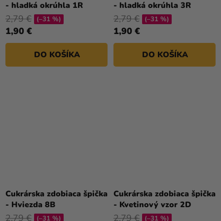
- hladká okrúhla 1R
- hladká okrúhla 3R
2,79 €
2,79 €
(–31 %)
(–31 %)
1,90 €
1,90 €
DO KOŠÍKA
DO KOŠÍKA
Cukrárska zdobiaca špička
Cukrárska zdobiaca špička
- Hviezda 8B
- Kvetinový vzor 2D
2,79 €
2,79 €
(–31 %)
(–31 %)