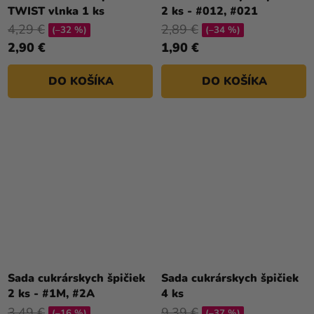
TWIST vlnka 1 ks
2 ks - #012, #021
4,29 €
2,89 €
(–32 %)
(–34 %)
2,90 €
1,90 €
DO KOŠÍKA
DO KOŠÍKA
Sada cukrárskych špičiek
Sada cukrárskych špičiek
2 ks - #1M, #2A
4 ks
3,49 €
9,39 €
(–16 %)
(–37 %)