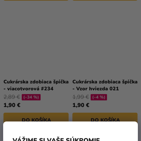
Cukrárska zdobiaca špička
Cukrárska zdobiaca špička
- viacotvorová #234
- Vzor hviezda 021
2,89 €
1,99 €
(–34 %)
(–4 %)
1,90 €
1,90 €
DO KOŠÍKA
DO KOŠÍKA
VÁŽIME SI VAŠE SÚKROMIE