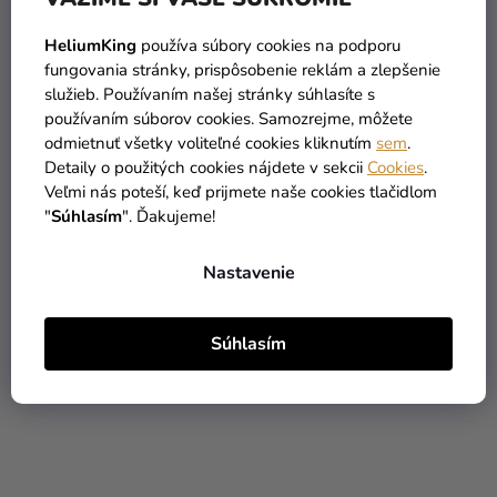
HeliumKing
používa súbory cookies na podporu
fungovania stránky, prispôsobenie reklám a zlepšenie
služieb. Používaním našej stránky súhlasíte s
používaním súborov cookies. Samozrejme, môžete
odmietnuť všetky voliteľné cookies kliknutím
sem
.
Detaily o použitých cookies nájdete v sekcii
Cookies
.
Veľmi nás poteší, keď prijmete naše cookies tlačidlom
"
Súhlasím
". Ďakujeme!
Cukrárska zdobiaca špička
Cukrárska zdobiaca špička
005 - hladká
1F - rezaná, klopená
Nastavenie
1,99 €
2,79 €
(–4 %)
(–31 %)
1,90 €
1,90 €
Súhlasím
DO KOŠÍKA
DO KOŠÍKA