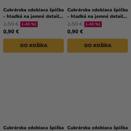
Cukrárska zdobiaca špička
Cukrárska zdobiaca špička
- hladká na jemné detaily
- hladká na jemné detaily
1
3
1,59 €
1,59 €
(–43 %)
(–43 %)
0,90 €
0,90 €
DO KOŠÍKA
DO KOŠÍKA
Cukrárska zdobiaca špička
Cukrárska zdobiaca špička