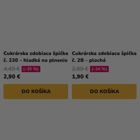
Cukrárska zdobiaca špička
Cukrárska zdobiaca špička
č. 230 - hladká na plnenie
č. 2B - plochá
4,49 €
2,89 €
(–35 %)
(–34 %)
2,90 €
1,90 €
DO KOŠÍKA
DO KOŠÍKA