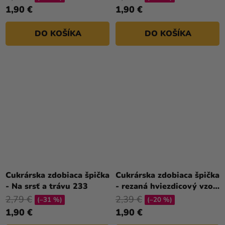
1,90 €
1,90 €
DO KOŠÍKA
DO KOŠÍKA
Cukrárska zdobiaca špička
Cukrárska zdobiaca špička
- Na srsť a trávu 233
- rezaná hviezdicový vzor
172
2,79 €
2,39 €
(–31 %)
(–20 %)
1,90 €
1,90 €