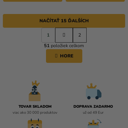
NAČÍTAŤ 15 ĎALŠÍCH
S
1
t
2
O
r
51
položiek celkom
á
V
n
L
HORE
k
Á
o
D
v
A
a
C
n
i
I
e
E
P
R
TOVAR SKLADOM
DOPRAVA ZADARMO
V
viac ako 30 000 produktov
už od 49 Eur
K
Y