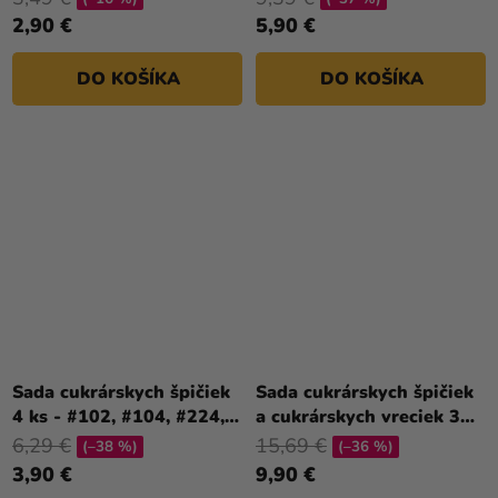
2,90 €
5,90 €
DO KOŠÍKA
DO KOŠÍKA
Sada cukrárskych špičiek
Sada cukrárskych špičiek
4 ks - #102, #104, #224,
a cukrárskych vreciek 3D
#352
Love 6 ks
6,29 €
15,69 €
(–38 %)
(–36 %)
3,90 €
9,90 €