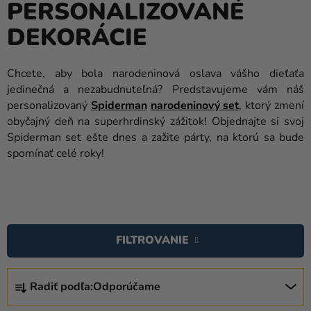
PERSONALIZOVANÉ
balóny
DEKORÁCIE
Svadba
Párty
Chcete, aby bola narodeninová oslava vášho dieťaťa
jedinečná a nezabudnuteľná? Predstavujeme vám náš
Výzdoba
personalizovaný
Spiderman
narodeninový set
, ktorý zmení
a
obyčajný deň na superhrdinský zážitok! Objednajte si svoj
doplnky
Spiderman set ešte dnes a zažite párty, na ktorú sa bude
spomínať celé roky!
Karnevalové
kostýmy a
masky
V
Oblečenie
Ý
FILTROVANIE
Pečenie
P
I
Novinky
R
S
Radiť podľa:
Odporúčame
A
Darčeky
P