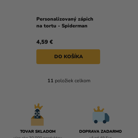
Priemerné
hodnotenie
Personalizovaný zápich
produktu
na tortu - Spiderman
je
5,0
4,59 €
z
5
DO KOŠÍKA
hviezdičiek.
11
položiek celkom
O
V
L
Á
D
A
C
I
TOVAR SKLADOM
DOPRAVA ZADARMO
E