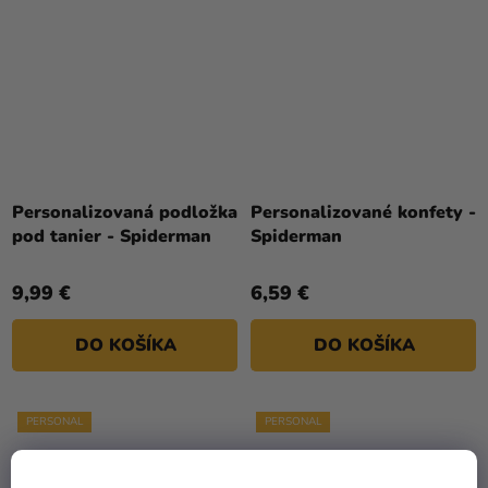
Personalizovaná podložka
Personalizované konfety -
pod tanier - Spiderman
Spiderman
9,99 €
6,59 €
DO KOŠÍKA
DO KOŠÍKA
PERSONAL
PERSONAL