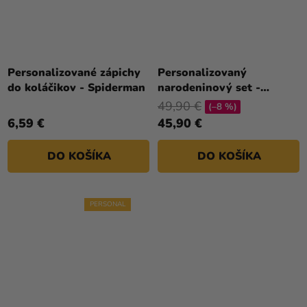
Personalizované zápichy
Personalizovaný
do koláčikov - Spiderman
narodeninový set -
Spiderman
49,90 €
(–8 %)
6,59 €
45,90 €
DO KOŠÍKA
DO KOŠÍKA
PERSONAL