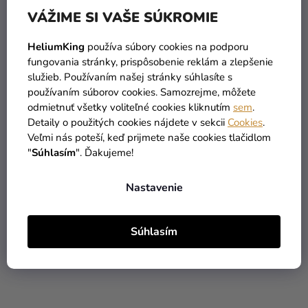
VÁŽIME SI VAŠE SÚKROMIE
HeliumKing
používa súbory cookies na podporu
fungovania stránky, prispôsobenie reklám a zlepšenie
služieb. Používaním našej stránky súhlasíte s
používaním súborov cookies. Samozrejme, môžete
Personalizované
Personalizované
odmietnuť všetky voliteľné cookies kliknutím
sem
.
papierové poháre 6 ks -
pozvánky 6 ks -
Detaily o použitých cookies nájdete v sekcii
Cookies
.
Spiderman
Spiderman
Veľmi nás poteší, keď prijmete naše cookies tlačidlom
"
Súhlasím
". Ďakujeme!
8,99 €
7,99 €
Nastavenie
DO KOŠÍKA
DO KOŠÍKA
Súhlasím
PERSONAL
PERSONAL