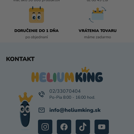
viac ako 30 000 produktov
už od 49 Eur
P
R
V
K
DORUČENIE DO 1 DŇA
VRÁTENIA TOVARU
Y
po objednaní
máme zadarmo
V
Ý
P
Z
KONTAKT
I
Á
S
P
U
Ä
T
I
02/33070404
E
info
@
heliumking.sk