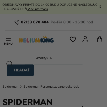
Prejsť
OBJEDNÁVKY PRIJATÉ DO 14:00 BUDÚ DORUČENÉ NASLEDUJÚCI
na
PRACOVNÝ DEŇ
Viac informácií
obsah
02/33 070 404
N
K
HĽADAŤ
Nožnicové
stany
Spiderman
Spiderman Personalizované dekorácie
Kanekalon
Hélium
SPIDERMAN
a