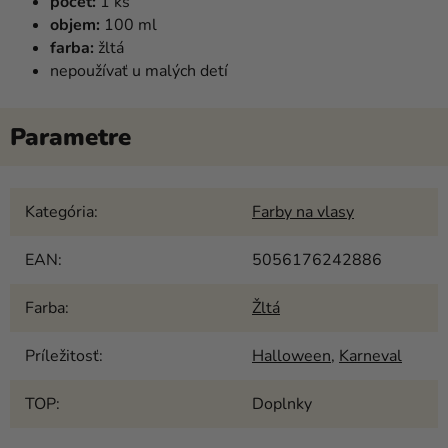
počet:
1 ks
objem:
100 ml
farba:
žltá
nepoužívať u malých detí
Kategória
:
Farby na vlasy
EAN
:
5056176242886
Farba
:
Žltá
Príležitosť
:
Halloween
,
Karneval
TOP
:
Doplnky