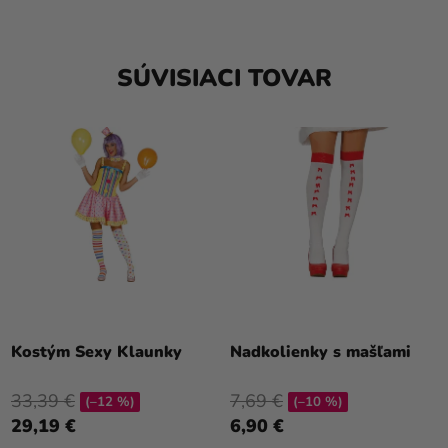
SÚVISIACI TOVAR
Priemerné
hodnotenie
Kostým Sexy Klaunky
Nadkolienky s mašľami
produktu
je
33,39 €
7,69 €
(–12 %)
(–10 %)
5,0
29,19 €
6,90 €
z