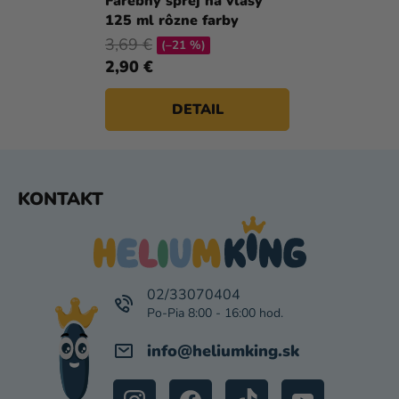
Farebný sprej na vlasy
produktu
125 ml rôzne farby
je
3,69 €
(–21 %)
5,0
2,90 €
z
5
DETAIL
hviezdičiek.
Z
KONTAKT
Á
P
Ä
T
I
02/33070404
E
info
@
heliumking.sk