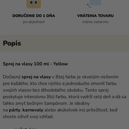
DORUČENIE DO 1 DŇA
VRÁTENIA TOVARU
po objednaní
máme zadarmo
Sprej na vlasy 100 ml - Yellow
Dočasný
sprej na vlasy
v žltej farbe je skvelým riešením
pre každého, kto chce rýchlo a jednoducho zmeniť farbu
svojich vlasov bez dlhodobého záväzku. Tento sprej
poskytuje intenzívnu žltú farbu, ktorá vydrží celý deň a dá sa
ľahko zmyť bežným šampónom. Je ideálny
na
párty
,
karnevaly
alebo akúkoľvek inú príležitosť, keď
chcete oživiť svoj vzhľad.