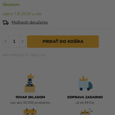
a merch
0,0
Skladom
z
Sviatky
zajtra 7.8.2026 u vás
5
hviezdičiek.
Kreatívne
Možnosti doručenia
potreby
Personalizované
produkty
Témy
RBCS254
Výpredaj
O
nás
Párty
TOVAR SKLADOM
DOPRAVA ZADARMO
Blog
viac ako 30 000 produktov
už od 49 Eur
Kontakt