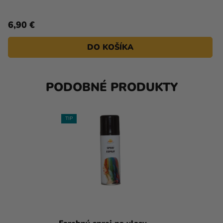
6,90 €
DO KOŠÍKA
PODOBNÉ PRODUKTY
TIP
Priemerné
hodnotenie