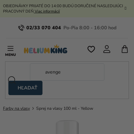
Prejsť
OBJEDNÁVKY PRIJATÉ DO 14:00 BUDÚ DORUČENÉ NASLEDUJÚCI
na
PRACOVNÝ DEŇ
Viac informácií
obsah
02/33 070 404
N
K
HĽADAŤ
Nožnicové
stany
Farby na vlasy
Sprej na vlasy 100 ml - Yellow
Kanekalon
Hélium
a