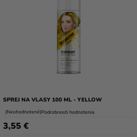
balóny
Svadba
Párty
Výzdoba
a
doplnky
Karnevalové
kostýmy a
masky
Oblečenie
SPREJ NA VLASY 100 ML - YELLOW
Pečenie
Priemerné
Neohodnotené
Podrobnosti hodnotenia
hodnotenie
Novinky
3,55 €
produktu
Jednotková cena:
Darčeky
je