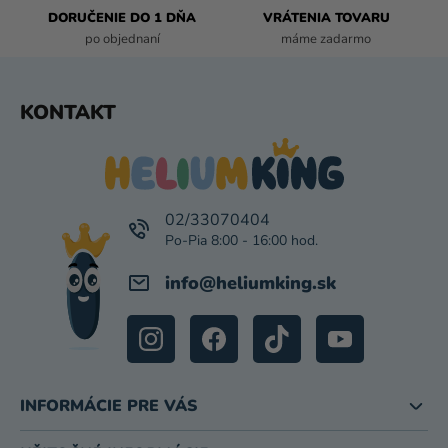
K
DORUČENIE DO 1 DŇA
VRÁTENIA TOVARU
Y
po objednaní
máme zadarmo
V
Ý
P
Z
KONTAKT
I
Á
S
P
U
Ä
T
I
02/33070404
E
info
@
heliumking.sk
INFORMÁCIE PRE VÁS