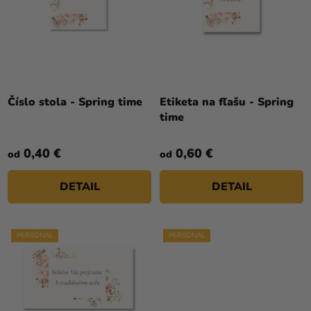
R
a merch
O
O
V
Sviatky
D
U
Kreatívne
K
potreby
T
Číslo stola - Spring time
Etiketa na fľašu - Spring
Personalizované
O
time
produkty
V
Témy
0,40 €
0,60 €
od
od
Výpredaj
DETAIL
DETAIL
O
nás
PERSONAL
PERSONAL
Párty
Blog
Kontakt