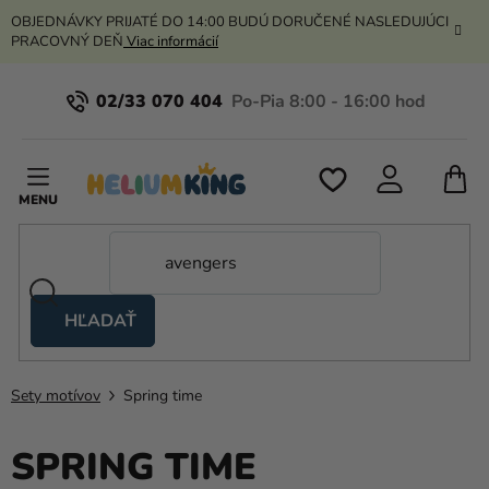
Prejsť
OBJEDNÁVKY PRIJATÉ DO 14:00 BUDÚ DORUČENÉ NASLEDUJÚCI
na
PRACOVNÝ DEŇ
Viac informácií
obsah
02/33 070 404
N
K
HĽADAŤ
Nožnicové
stany
Sety motívov
Spring time
Kanekalon
Hélium
SPRING TIME
a