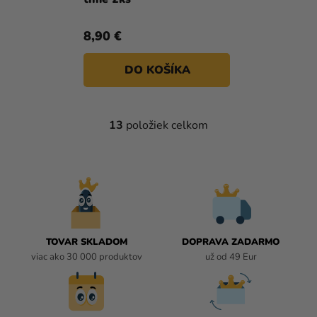
8,90 €
DO KOŠÍKA
13
položiek celkom
O
V
L
Á
D
A
C
I
TOVAR SKLADOM
DOPRAVA ZADARMO
E
viac ako 30 000 produktov
už od 49 Eur
P
R
V