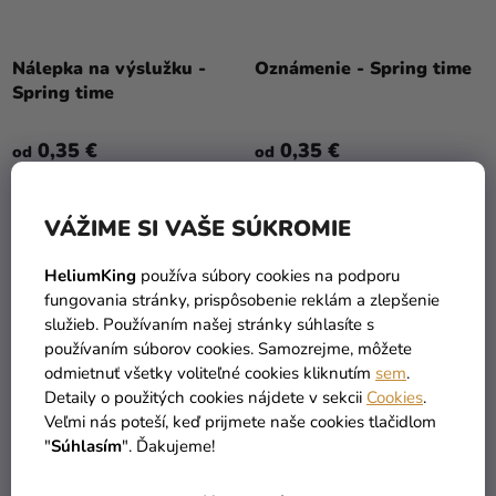
Nálepka na výslužku -
Oznámenie - Spring time
Spring time
0,35 €
0,35 €
od
od
DETAIL
DETAIL
VÁŽIME SI VAŠE SÚKROMIE
HeliumKing
používa súbory cookies na podporu
PERSONAL
PERSONAL
fungovania stránky, prispôsobenie reklám a zlepšenie
služieb. Používaním našej stránky súhlasíte s
používaním súborov cookies. Samozrejme, môžete
odmietnuť všetky voliteľné cookies kliknutím
sem
.
Detaily o použitých cookies nájdete v sekcii
Cookies
.
Veľmi nás poteší, keď prijmete naše cookies tlačidlom
"
Súhlasím
". Ďakujeme!