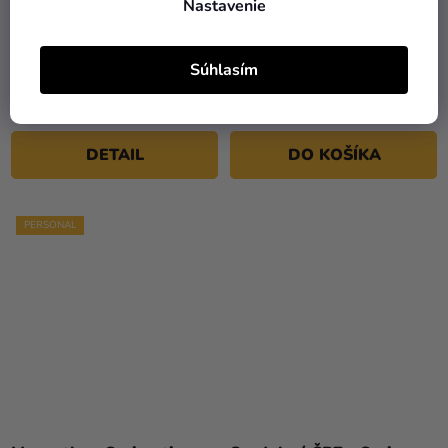
Nastavenie
Visačka na darček -
Zasadací poriadok -
Spring time
Spring time
Súhlasím
0,25 €
5,90 €
od
DETAIL
DO KOŠÍKA
PERSONAL