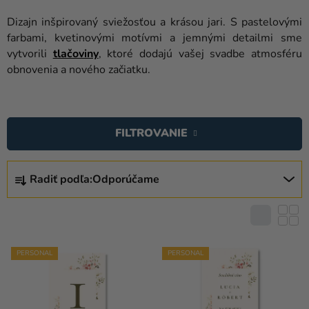
balóny
Dizajn inšpirovaný sviežosťou a krásou jari. S pastelovými
Svadba
farbami, kvetinovými motívmi a jemnými detailmi sme
vytvorili
tlačoviny
, ktoré dodajú vašej svadbe atmosféru
Párty
obnovenia a nového začiatku.
Výzdoba
V
a
Ý
doplnky
FILTROVANIE
P
Karnevalové
I
R
kostýmy a
S
Radiť podľa:
Odporúčame
A
masky
P
D
R
Oblečenie
E
O
N
Pečenie
D
I
PERSONAL
PERSONAL
U
Novinky
E
K
P
Darčeky
T