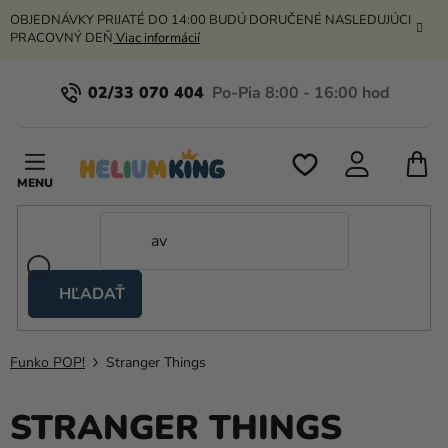
Prejsť
OBJEDNÁVKY PRIJATÉ DO 14:00 BUDÚ DORUČENÉ NASLEDUJÚCI
na
PRACOVNÝ DEŇ
Viac informácií
obsah
02/33 070 404
N
K
HĽADAŤ
Nožnicové
stany
Funko POP!
Stranger Things
Kanekalon
Hélium
STRANGER THINGS
a