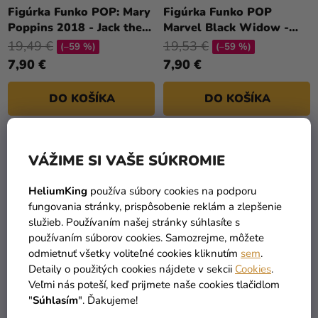
a merch
T
Figúrka Funko POP: Mary
Figúrka Funko POP
Poppins 2018 - Jack the
Marvel Black Widow -
O
Sviatky
Lamplighter
Taskmaster w/ Shield
19,49 €
19,53 €
V
(–59 %)
(–59 %)
Kreatívne
7,90 €
7,90 €
potreby
DO KOŠÍKA
DO KOŠÍKA
Personalizované
produkty
Témy
2
položiek celkom
O
VÁŽIME SI VAŠE SÚKROMIE
V
Výpredaj
L
HeliumKing
používa súbory cookies na podporu
Á
fungovania stránky, prispôsobenie reklám a zlepšenie
O
D
služieb. Používaním našej stránky súhlasíte s
nás
A
používaním súborov cookies. Samozrejme, môžete
C
Párty
odmietnuť všetky voliteľné cookies kliknutím
sem
.
I
Detaily o použitých cookies nájdete v sekcii
Cookies
.
Blog
TOVAR SKLADOM
DOPRAVA ZADARMO
E
Veľmi nás poteší, keď prijmete naše cookies tlačidlom
viac ako 30 000 produktov
už od 49 Eur
Kontakt
P
"
Súhlasím
". Ďakujeme!
R