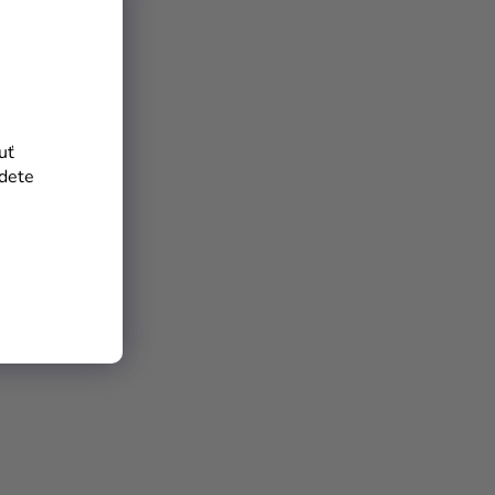
uť
jdete
váreň
pa