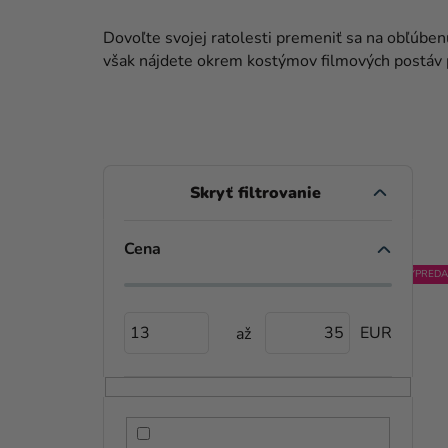
Dovoľte svojej ratolesti premeniť sa na obľúbe
však nájdete okrem kostýmov filmových postáv 
B
O
Č
Cena
V
N
VÝPREDA
Ý
Ý
13
35
P
P
I
A
S
N