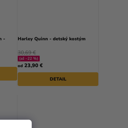
n -
Harley Quinn - detský kostým
30,69 €
(až –22 %)
23,90 €
od
DETAIL