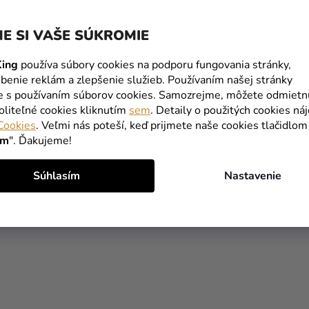
E SI VAŠE SÚKROMIE
ing
používa súbory cookies na podporu fungovania stránky,
benie reklám a zlepšenie služieb. Používaním našej stránky
te s používaním súborov cookies. Samozrejme, môžete odmietn
oliteľné cookies kliknutím
sem
. Detaily o použitých cookies ná
 dievčenský kostým -
Detský kostým Charlie a to
Cookies
. Veľmi nás poteší, keď prijmete naše cookies tlačidlom
r Woman 1984
na čokoládu - Oompa Loom
ím
". Ďakujeme!
€
34,99 €
Súhlasím
Nastavenie
DETAIL
DETAIL
O
V
L