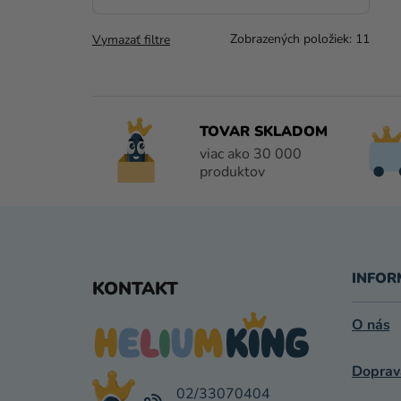
Zobrazených položiek:
11
Vymazať filtre
TOVAR SKLADOM
viac ako 30 000
produktov
Z
Á
INFOR
KONTAKT
P
O nás
Ä
Doprav
T
02/33070404