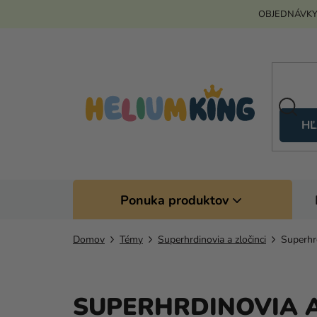
Prejsť
OBJEDNÁVKY
na
obsah
HĽ
Ponuka produktov
Domov
Témy
Superhrdinovia a zločinci
Superhr
SUPERHRDINOVIA A