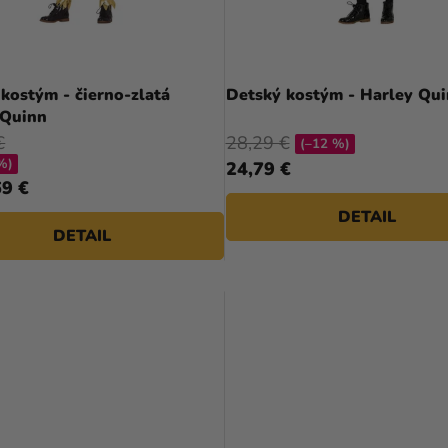
kostým - čierno-zlatá
Detský kostým - Harley Qu
 Quinn
€
28,29 €
(–12 %)
%)
24,79 €
9 €
DETAIL
DETAIL