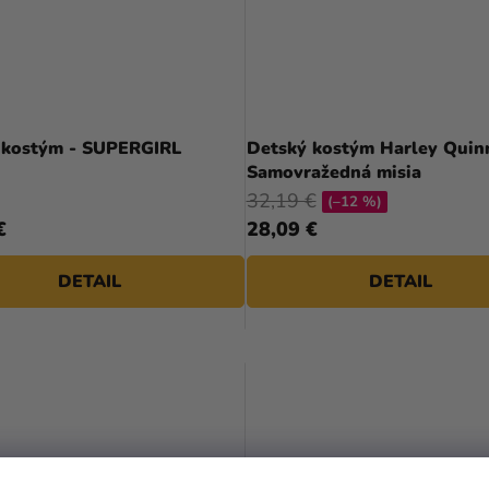
 kostým - SUPERGIRL
Detský kostým Harley Quin
Samovražedná misia
32,19 €
(–12 %)
€
28,09 €
DETAIL
DETAIL