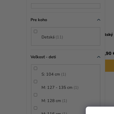
Pre koho
Detský kostým - Kapitán Marvel
Detský
Detská
11
29,29 €
(–12 %)
25,49 €
29,90 
Veľkosť - deti
DETAIL
S: 104 cm
1
M: 127 - 135 cm
1
M: 128 cm
1
M: 116 cm
1