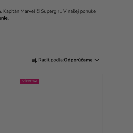
 Kapitán Marvel či Supergirl. V našej ponuke
enie
.
R
Radiť podľa:
Odporúčame
A
D
VÝPREDAJ
E
N
I
E
P