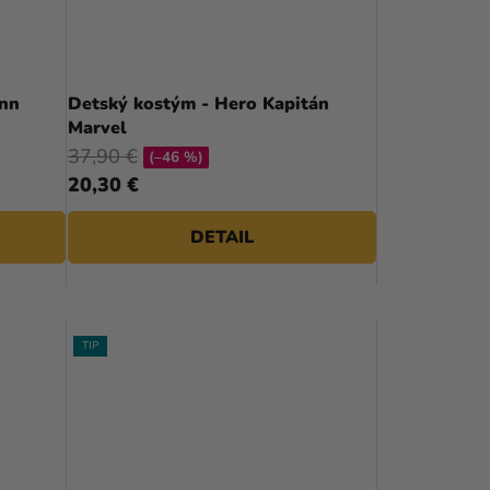
R
O
D
inn
Detský kostým - Hero Kapitán
Marvel
U
37,90 €
(–46 %)
K
20,30 €
T
DETAIL
O
V
TIP