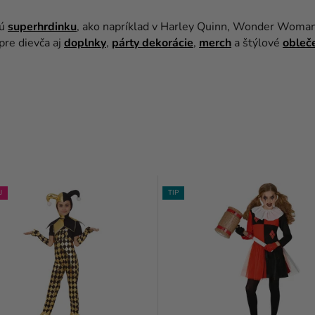
nú
superhrdinku
, ako napríklad v Harley Quinn, Wonder Woman,
pre dievča aj
doplnky
,
párty dekorácie
,
merch
a štýlové
obleč
J
TIP