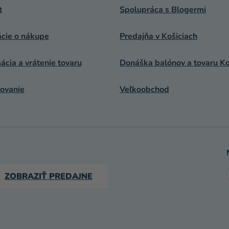
t
Spolupráca s Blogermi
ácie o nákupe
Predajňa v Košiciach
cia a vrátenie tovaru
Donáška balónov a tovaru Ko
ovanie
Veľkoobchod
ZOBRAZIŤ PREDAJNE