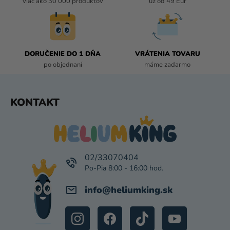
viac ako 30 000 produktov
už od 49 Eur
K
Y
V
Ý
P
DORUČENIE DO 1 DŇA
VRÁTENIA TOVARU
I
po objednaní
máme zadarmo
S
U
Z
KONTAKT
Á
P
Ä
T
I
02/33070404
E
info
@
heliumking.sk