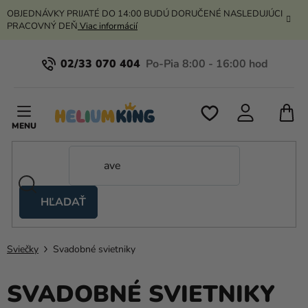
Prejsť
OBJEDNÁVKY PRIJATÉ DO 14:00 BUDÚ DORUČENÉ NASLEDUJÚCI
na
PRACOVNÝ DEŇ
Viac informácií
obsah
02/33 070 404
N
K
HĽADAŤ
Nožnicové
stany
Sviečky
Svadobné svietniky
Kanekalon
Hélium
SVADOBNÉ SVIETNIKY
a