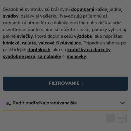
balóny
Svadobné svietniky sú krásnymi
doplnkami
každej jednej
Svadba
svadby
, oslavy aj večierku. Navodzujú príjemnú až
romantickú atmosféru a dokážu efektne nahradiť klasické
Párty
osvetlenie. Spolu s nimi si môžete z našej ponuky vybrať aj
pekné
sviečky
, ktoré doplnia celú
výzdobu
, ako napríklad
Výzdoba
kónické
,
guľaté
,
valcové
či
plávajúce
. Prípadne siahnite po
a
praktických
doplnkoch
, ako sú
krabičky na darčeky
,
doplnky
svadobné perá
,
samolepky
či
menovky
.
Karnevalové
V
kostýmy a
masky
Ý
FILTROVANIE
P
Oblečenie
I
R
S
Pečenie
Radiť podľa:
Najpredávanejšie
A
P
D
Novinky
R
E
O
Darčeky
N