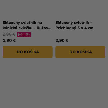
Sklenený svietnik na
Sklenený svietnik -
kónickú sviečku - Ružový
Priehľadný 5 x 4 cm
5 x 4 cm
2,90 €
(–34 %)
1,90 €
2,90 €
DO KOŠÍKA
DO KOŠÍKA