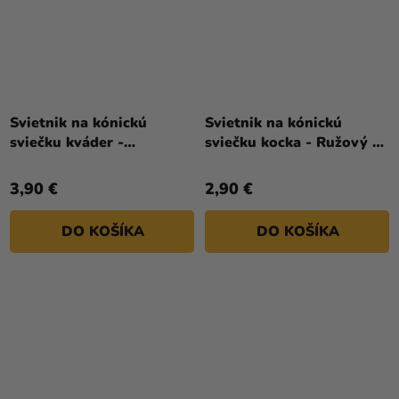
Svietnik na kónickú
Svietnik na kónickú
sviečku kváder -
sviečku kocka - Ružový 4
Transparent 4 x 4 x 8 cm
x 4 x 4 cm
3,90 €
2,90 €
DO KOŠÍKA
DO KOŠÍKA