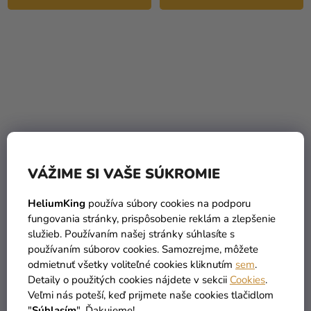
VÁŽIME SI VAŠE SÚKROMIE
Stojan na sviečku
Sklenený svietnik s
Macarena - Transparent
dreveným podstavcom 7 x
HeliumKing
používa súbory cookies na podporu
8,8 x 16,7 cm
8,6 cm
fungovania stránky, prispôsobenie reklám a zlepšenie
4,90 €
(–40 %)
služieb. Používaním našej stránky súhlasíte s
8,90 €
2,90 €
používaním súborov cookies. Samozrejme, môžete
odmietnuť všetky voliteľné cookies kliknutím
sem
.
DO KOŠÍKA
DO KOŠÍKA
Detaily o použitých cookies nájdete v sekcii
Cookies
.
Veľmi nás poteší, keď prijmete naše cookies tlačidlom
"
Súhlasím
". Ďakujeme!