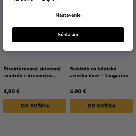
Nastavenie
Súhlasím
Štruktúrovaný sklenený
Svietnik na kónickú
svietnik s dreveným
sviečku kvet - Tangerine
podstavcom 7 x 8,6 cm
4,90 €
4,90 €
DO KOŠÍKA
DO KOŠÍKA