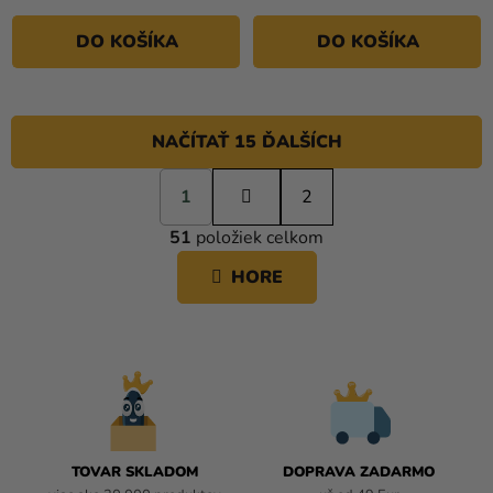
DO KOŠÍKA
DO KOŠÍKA
NAČÍTAŤ 15 ĎALŠÍCH
S
1
t
2
O
r
51
položiek celkom
á
V
n
L
HORE
k
Á
o
D
v
A
a
C
n
i
I
e
E
P
R
TOVAR SKLADOM
DOPRAVA ZADARMO
V