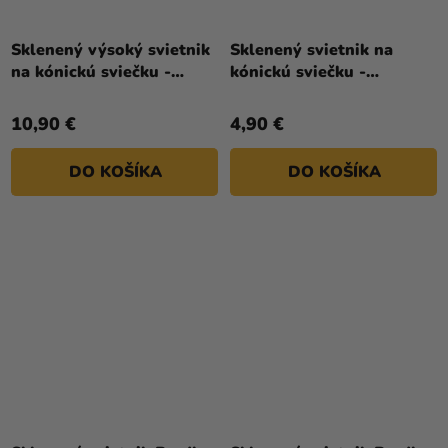
Sklenený výsoký svietnik
Sklenený svietnik na
na kónickú sviečku -
kónickú sviečku -
Ružový
Priehľadný 6 x 12,5 cm
10,90 €
4,90 €
DO KOŠÍKA
DO KOŠÍKA