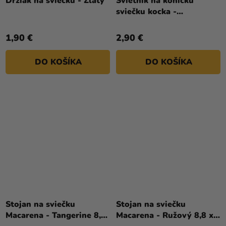
Držiak na sviečku - Zlatý
Svietnik na kónickú
sviečku kocka -
Rebrovaná transparent 4
x 4 x 4 cm
1,90 €
2,90 €
DO KOŠÍKA
DO KOŠÍKA
Stojan na sviečku
Stojan na sviečku
Macarena - Tangerine 8,8
Macarena - Ružový 8,8 x