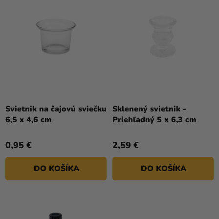
D
a merch
I
U
E
Sviatky
K
P
T
Kreatívne
R
O
potreby
O
V
D
Personalizované
U
produkty
K
Témy
T
Svietnik na čajovú sviečku
Sklenený svietnik -
6,5 x 4,6 cm
Priehľadný 5 x 6,3 cm
O
Výpredaj
V
O
0,95 €
2,59 €
nás
DO KOŠÍKA
DO KOŠÍKA
Párty
Blog
Kontakt