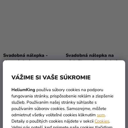
Svadobná nálepka -
Svadobná nálepka na
vlastný design
výslužky - vlastný design
20 €
20 €
VÁŽIME SI VAŠE SÚKROMIE
HeliumKing
používa súbory cookies na podporu
DO KOŠÍKA
DO KOŠÍKA
fungovania stránky, prispôsobenie reklám a zlepšenie
služieb. Používaním našej stránky súhlasíte s
používaním súborov cookies. Samozrejme, môžete
PERSONAL
PERSONAL
odmietnuť všetky voliteľné cookies kliknutím
sem
.
Detaily o použitých cookies nájdete v sekcii
Cookies
.
Veľmi nás poteší, keď prijmete naše cookies tlačidlom