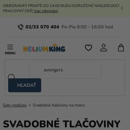
Prejsť
OBJEDNÁVKY PRIJATÉ DO 14:00 BUDÚ DORUČENÉ NASLEDUJÚCI
na
PRACOVNÝ DEŇ
Viac informácií
obsah
02/33 070 404
N
K
HĽADAŤ
Nožnicové
stany
Sety motívov
Svadobné tlačoviny na mieru
Kanekalon
Hélium
SVADOBNÉ TLAČOVINY
a