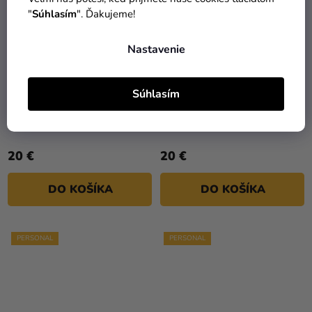
"
Súhlasím
". Ďakujeme!
Nastavenie
Súhlasím
Svadobné menu- vlastný
Svadobné oznámenie -
design
vlastný design
20 €
20 €
DO KOŠÍKA
DO KOŠÍKA
PERSONAL
PERSONAL