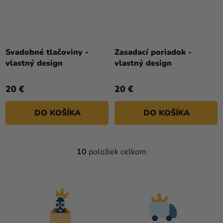
Svadobné tlačoviny -
Zasadací poriadok -
vlastný design
vlastný design
20 €
20 €
DO KOŠÍKA
DO KOŠÍKA
10
položiek celkom
O
V
L
Á
D
A
C