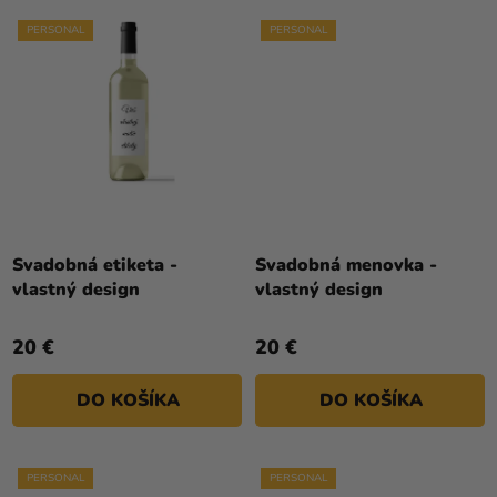
PERSONAL
PERSONAL
Svadobná etiketa -
Svadobná menovka -
vlastný design
vlastný design
20 €
20 €
DO KOŠÍKA
DO KOŠÍKA
PERSONAL
PERSONAL