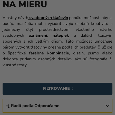
NA MIERU
balóny
Svadba
Vlastný návrh
svadobných tlačovín
ponúka možnosť, aby si
budúci manželia mohli vyjadriť svoju osobnú kreativitu a
Párty
jedinečný štýl prostredníctvom vlastného návrhu
Výzdoba
svadobných
oznámení
,
nálepiek
a ďalších tlačovín
a
spojených s ich veľkým dňom. Táto možnosť umožňuje
doplnky
párom vytvoriť tlačoviny presne podľa ich predstáv, či už ide
o špecifické
farebné kombinácie
, dizajn, písmo alebo
Karnevalové
dokonca pridaním osobných detailov ako sú fotografie či
kostýmy a
vlastné texty.
masky
V
Oblečenie
Ý
FILTROVANIE
Pečenie
P
I
Novinky
R
S
Radiť podľa:
Odporúčame
A
Darčeky
P