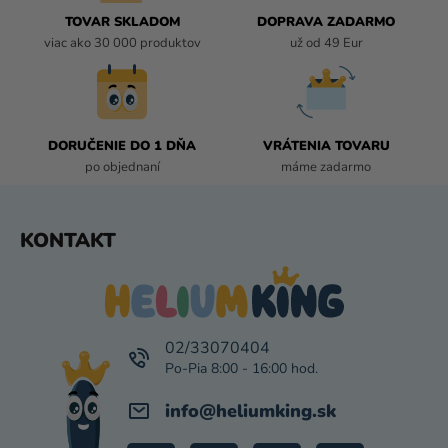
I
TOVAR SKLADOM
DOPRAVA ZADARMO
E
viac ako 30 000 produktov
už od 49 Eur
P
R
V
K
DORUČENIE DO 1 DŇA
VRÁTENIA TOVARU
Y
po objednaní
máme zadarmo
V
Ý
P
Z
KONTAKT
I
Á
S
P
U
Ä
T
I
02/33070404
E
info
@
heliumking.sk