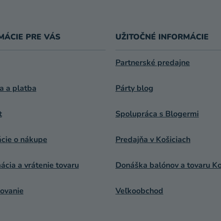
MÁCIE PRE VÁS
UŽITOČNÉ INFORMÁCIE
Partnerské predajne
a a platba
Párty blog
t
Spolupráca s Blogermi
ácie o nákupe
Predajňa v Košiciach
cia a vrátenie tovaru
Donáška balónov a tovaru Ko
ovanie
Veľkoobchod