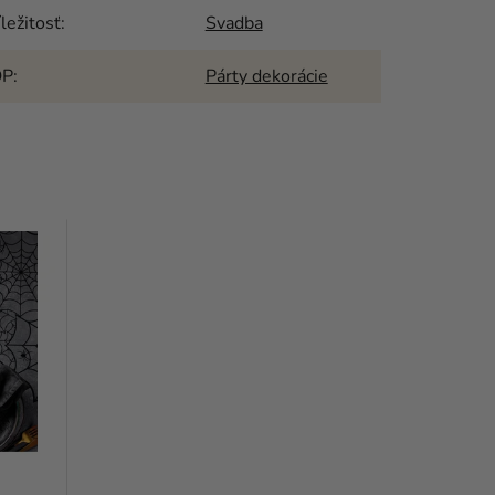
íležitosť
:
Svadba
OP
:
Párty dekorácie