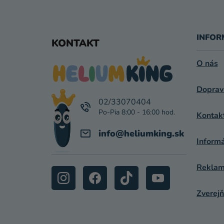
Z
Á
INFOR
KONTAKT
P
O nás
Ä
Doprav
T
02/33070404
I
Kontak
E
info
@
heliumking.sk
Inform
Reklamá
Zverejň