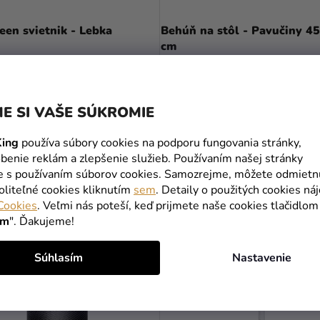
en svietnik - Lebka
Behúň na stôl - Pavučiny 45
cm
2,99 €
E SI VAŠE SÚKROMIE
DO KOŠÍKA
DO KOŠÍKA
ing
používa súbory cookies na podporu fungovania stránky,
benie reklám a zlepšenie služieb. Používaním našej stránky
te s používaním súborov cookies. Samozrejme, môžete odmietn
MOHLO BY VÁS ZAUJÍMAŤ
oliteľné cookies kliknutím
sem
. Detaily o použitých cookies ná
Cookies
. Veľmi nás poteší, keď prijmete naše cookies tlačidlom
ím
". Ďakujeme!
Súhlasím
Nastavenie