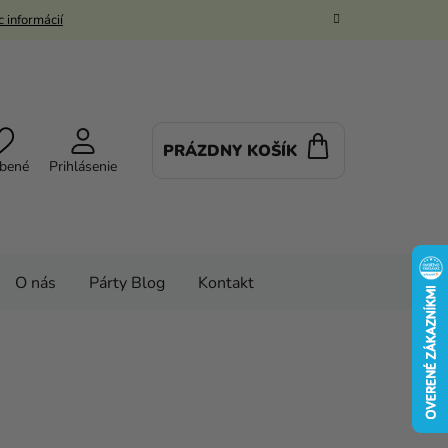
 informácií
PRÁZDNY KOŠÍK
NÁKUPNÝ
bené
Prihlásenie
KOŠÍK
O nás
Párty Blog
Kontakt
 doplnky
PARTY VÝZDOBA
Sviečky
cká čierna 1 ks 6 cm