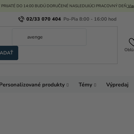
 PRIJATÉ DO 14:00 BUDÚ DORUČENÉ NASLEDUJÚCI PRACOVNÝ DEŇ
Viac
02/33 070 404
Obľú
ADAŤ
Personalizované produkty
Témy
Výpredaj
Domov
Výzdoba a
Sviečka - guľa metali