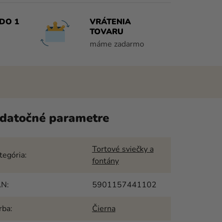
DO 1
VRÁTENIA
TOVARU
máme zadarmo
datočné parametre
Tortové sviečky a
tegória
:
fontány
AN
:
5901157441102
rba
:
Čierna