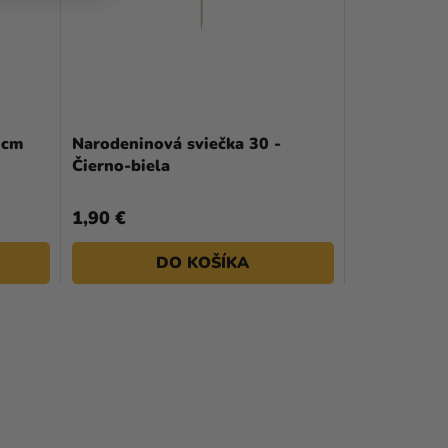
 cm
Narodeninová sviečka 30 -
Čierno-biela
1,90 €
DO KOŠÍKA