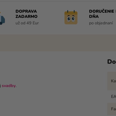
DOPRAVA
DORUČENIE 
ZADARMO
DŇA
už od 49 Eur
po objednaní
Do
Ka
j
svadby
.
E
Fa