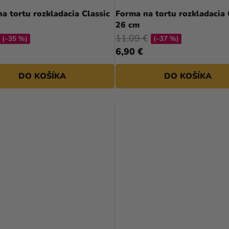
a tortu rozkladacia Classic
Forma na tortu rozkladacia 
26 cm
11,09 €
(–35 %)
(–37 %)
6,90 €
DO KOŠÍKA
DO KOŠÍKA