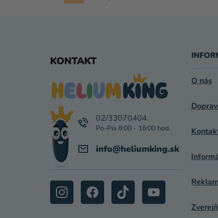
Z
Á
INFOR
KONTAKT
P
O nás
Ä
Doprav
T
02/33070404
I
Kontak
E
info
@
heliumking.sk
Inform
Reklamá
Zverejň