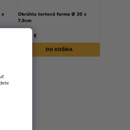
 x
Okrúhla tortová forma Ø 30 x
7,5cm
21,79 €
DO KOŠÍKA
uť
jdete