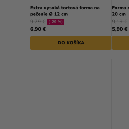
D
Extra vysoká tortová forma na
Forma n
pečenie Ø 12 cm
20 cm
U
9,79 €
9,19 €
(–29 %)
K
6,90 €
5,90 €
T
DO KOŠÍKA
O
V