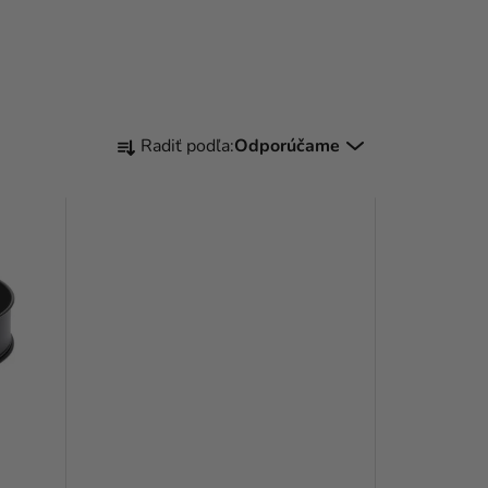
R
Radiť podľa:
Odporúčame
A
D
E
N
I
E
P
R
O