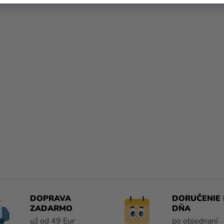
O
V
L
Á
D
A
DOPRAVA
DORUČENIE 
C
ZADARMO
DŇA
I
už od 49 Eur
po objednaní