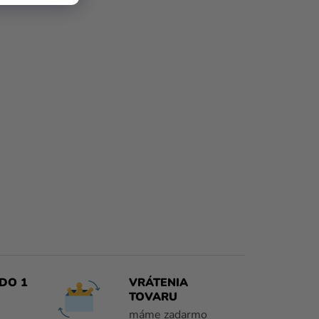
DO 1
VRÁTENIA
TOVARU
máme zadarmo