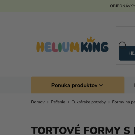
Prejsť
OBJEDNÁVKY
na
obsah
HĽ
Ponuka produktov
Domov
Pečenie
Cukrárske potreby
Formy na pe
TORTOVÉ FORMY S