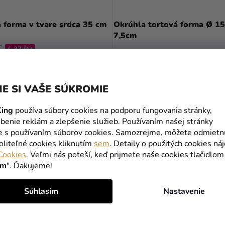
 forma v tvare srdca 35 cm
Okrúhla tortová forma Ø 15
7,5cm
€
(–37 %)
€
12,99 €
DO KOŠÍKA
DO KOŠÍKA
E SI VAŠE SÚKROMIE
ing
používa súbory cookies na podporu fungovania stránky,
benie reklám a zlepšenie služieb. Používaním našej stránky
te s používaním súborov cookies. Samozrejme, môžete odmietn
oliteľné cookies kliknutím
sem
. Detaily o použitých cookies ná
Cookies
. Veľmi nás poteší, keď prijmete naše cookies tlačidlom
ím
". Ďakujeme!
Súhlasím
Nastavenie