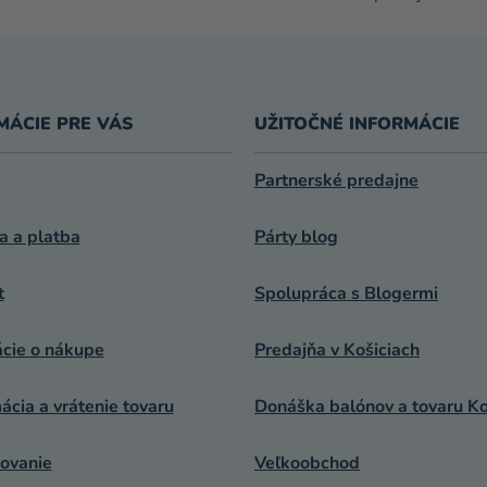
E
P
R
V
K
MÁCIE PRE VÁS
UŽITOČNÉ INFORMÁCIE
Y
V
Ý
Partnerské predajne
P
I
a a platba
Párty blog
S
U
t
Spolupráca s Blogermi
ácie o nákupe
Predajňa v Košiciach
cia a vrátenie tovaru
Donáška balónov a tovaru Ko
ovanie
Veľkoobchod