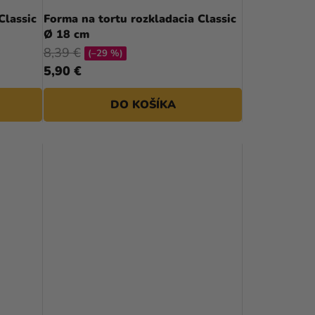
D
Classic
Forma na tortu rozkladacia Classic
Ø 18 cm
U
8,39 €
(–29 %)
K
5,90 €
T
DO KOŠÍKA
O
V