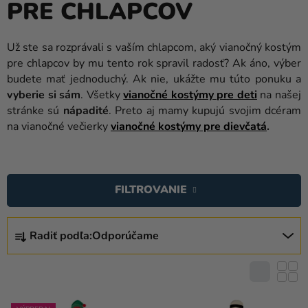
PRE CHLAPCOV
balóny
Svadba
Už ste sa rozprávali s vaším chlapcom, aký vianočný kostým
pre chlapcov by mu tento rok spravil radosť? Ak áno, výber
Párty
budete mať jednoduchý. Ak nie, ukážte mu túto ponuku a
Výzdoba
vyberie si sám
. Všetky
vianočné kostýmy pre deti
na našej
a
stránke sú
nápadité
. Preto aj mamy kupujú svojim dcéram
doplnky
na vianočné večierky
vianočné kostýmy pre dievčatá
.
Karnevalové
V
kostýmy a
Ý
masky
FILTROVANIE
P
Oblečenie
I
R
S
Radiť podľa:
Odporúčame
A
Pečenie
P
D
Novinky
R
E
O
N
Darčeky