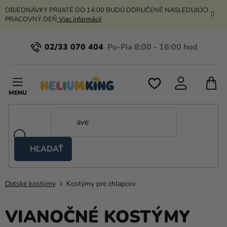
Prejsť
OBJEDNÁVKY PRIJATÉ DO 14:00 BUDÚ DORUČENÉ NASLEDUJÚCI
na
PRACOVNÝ DEŇ
Viac informácií
obsah
02/33 070 404
N
K
HĽADAŤ
Nožnicové
stany
Detské kostýmy
Kostýmy pre chlapcov
Kanekalon
Hélium
VIANOČNÉ KOSTÝMY
a