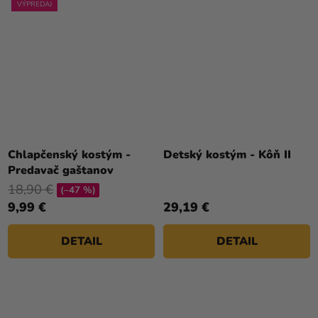
VÝPREDAJ
Chlapčenský kostým -
Detský kostým - Kôň II
Predavač gaštanov
18,90 €
(–47 %)
9,99 €
29,19 €
DETAIL
DETAIL