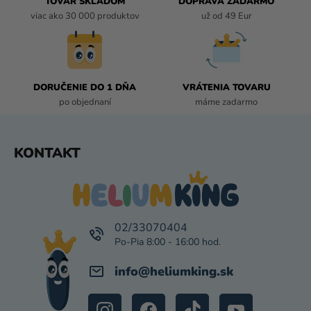
I
TOVAR SKLADOM
DOPRAVA ZADARMO
E
viac ako 30 000 produktov
už od 49 Eur
P
R
V
K
DORUČENIE DO 1 DŇA
VRÁTENIA TOVARU
Y
po objednaní
máme zadarmo
V
Ý
P
Z
KONTAKT
I
Á
S
P
U
Ä
T
I
02/33070404
E
info
@
heliumking.sk