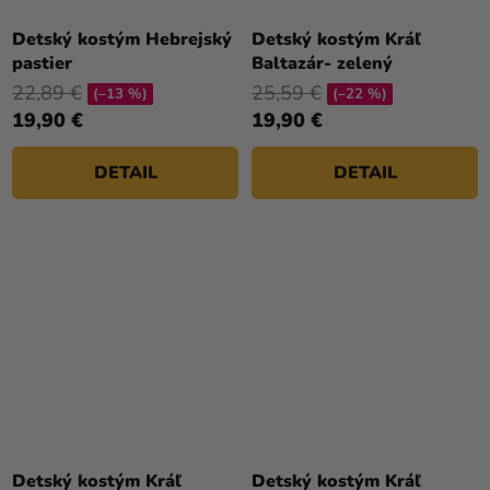
Detský kostým Hebrejský
Detský kostým Kráľ
pastier
Baltazár- zelený
22,89 €
25,59 €
(–13 %)
(–22 %)
19,90 €
19,90 €
DETAIL
DETAIL
Priemerné
hodnotenie
Detský kostým Kráľ
Detský kostým Kráľ