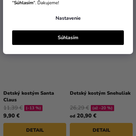
"
Súhlasím
". Ďakujeme!
DETAIL
DETAIL
Nastavenie
Súhlasím
Detský kostým Santa
Detský kostým Snehuliak
Claus
11,39 €
26,29 €
(–13 %)
(až –20 %)
9,90 €
20,90 €
od
DETAIL
DETAIL