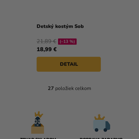
Detský kostým Sob
21,89 €
(–13 %)
18,99 €
DETAIL
27
položiek celkom
O
V
L
Á
D
A
C