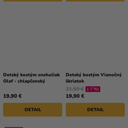
Detský kostým snehuliak
Detský kostým Vianočný
Olaf - chlapčenský
škriatok
21,59 €
(–7 %)
19,90 €
19,90 €
DETAIL
DETAIL