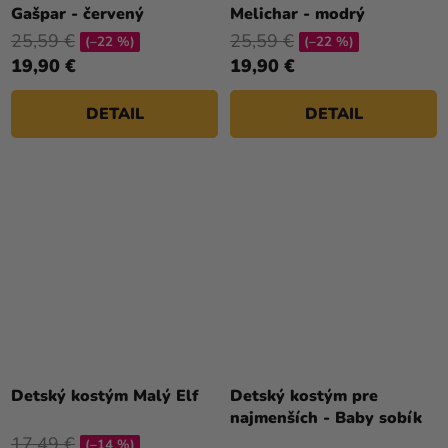
produktu
Gašpar - červený
Melichar - modrý
je
25,59 €
25,59 €
(–22 %)
(–22 %)
5,0
19,90 €
19,90 €
z
5
DETAIL
DETAIL
hviezdičiek.
Priemerné
hodnotenie
Detský kostým Malý Elf
Detský kostým pre
produktu
najmenších - Baby sobík
je
17,49 €
(–14 %)