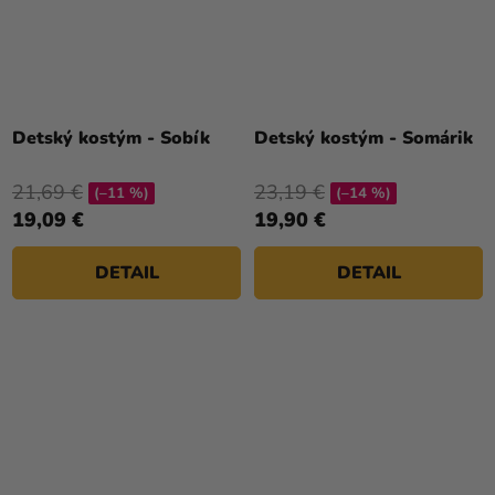
Detský kostým - Sobík
Detský kostým - Somárik
21,69 €
23,19 €
(–11 %)
(–14 %)
19,09 €
19,90 €
DETAIL
DETAIL