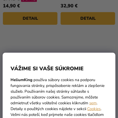
5,0
14,90 €
32,90 €
z
5
DETAIL
DETAIL
hviezdičiek.
VÁŽIME SI VAŠE SÚKROMIE
HeliumKing
používa súbory cookies na podporu
fungovania stránky, prispôsobenie reklám a zlepšenie
služieb. Používaním našej stránky súhlasíte s
Detský kostým pre
Detský kostým pre
používaním súborov cookies. Samozrejme, môžete
najmenších - Elf baby
najmenších - Santa Claus
odmietnuť všetky voliteľné cookies kliknutím
sem
.
baby
Detaily o použitých cookies nájdete v sekcii
Cookies
.
23,90 €
29,90 €
Veľmi nás poteší, keď prijmete naše cookies tlačidlom