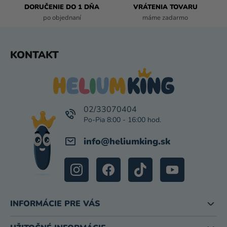
DORUČENIE DO 1 DŇA
VRÁTENIA TOVARU
Y
po objednaní
máme zadarmo
V
Ý
P
Z
KONTAKT
I
Á
S
P
U
Ä
T
I
02/33070404
E
info
@
heliumking.sk
INFORMÁCIE PRE VÁS