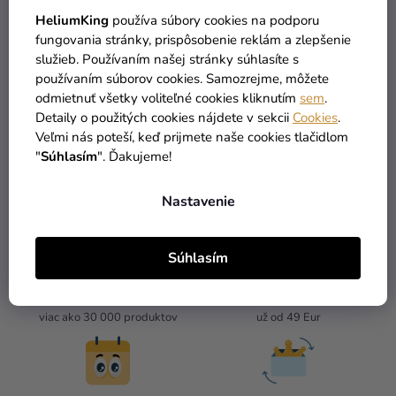
HeliumKing
používa súbory cookies na podporu
33,29 €
27,89 €
fungovania stránky, prispôsobenie reklám a zlepšenie
služieb. Používaním našej stránky súhlasíte s
používaním súborov cookies. Samozrejme, môžete
DO KOŠÍKA
DO KOŠÍKA
odmietnuť všetky voliteľné cookies kliknutím
sem
.
Detaily o použitých cookies nájdete v sekcii
Cookies
.
Veľmi nás poteší, keď prijmete naše cookies tlačidlom
4
položiek celkom
"
Súhlasím
". Ďakujeme!
O
V
L
Nastavenie
Á
D
A
Súhlasím
C
I
TOVAR SKLADOM
DOPRAVA ZADARMO
E
viac ako 30 000 produktov
už od 49 Eur
P
R
V
K