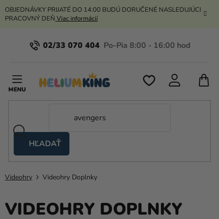
Prejsť
OBJEDNÁVKY PRIJATÉ DO 14:00 BUDÚ DORUČENÉ NASLEDUJÚCI
na
PRACOVNÝ DEŇ
Viac informácií
obsah
02/33 070 404
N
K
HĽADAŤ
Nožnicové
stany
Videohry
Videohry Doplnky
Kanekalon
Hélium
VIDEOHRY DOPLNKY
a