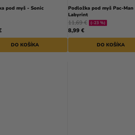
ka pod myš - Sonic
Podložka pod myš Pac-Man 
Labyrint
11,69 €
(–23 %)
€
8,99 €
DO KOŠÍKA
DO KOŠÍKA