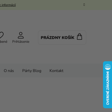
 informácií
PRÁZDNY KOŠÍK
NÁKUPNÝ
bené
Prihlásenie
KOŠÍK
O nás
Párty Blog
Kontakt