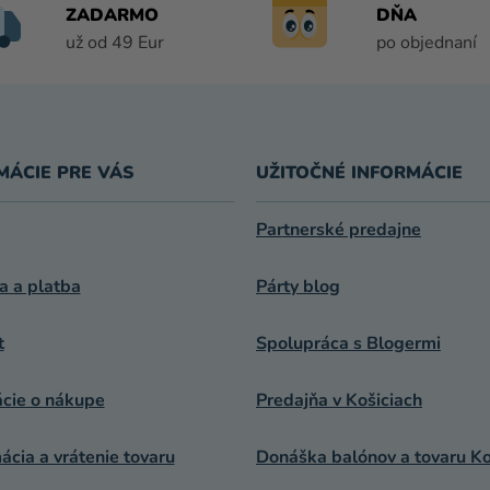
C
ZADARMO
DŇA
I
už od 49 Eur
po objednaní
E
P
R
V
K
MÁCIE PRE VÁS
UŽITOČNÉ INFORMÁCIE
Y
V
Ý
Partnerské predajne
P
I
a a platba
Párty blog
S
U
t
Spolupráca s Blogermi
ácie o nákupe
Predajňa v Košiciach
cia a vrátenie tovaru
Donáška balónov a tovaru Ko