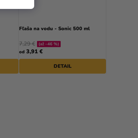
Fľaša na vodu - Sonic 500 ml
7,29 €
(až –46 %)
3,91 €
od
DETAIL