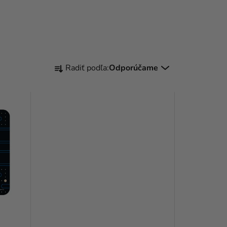
R
Radiť podľa:
Odporúčame
A
D
E
N
I
E
P
R
O