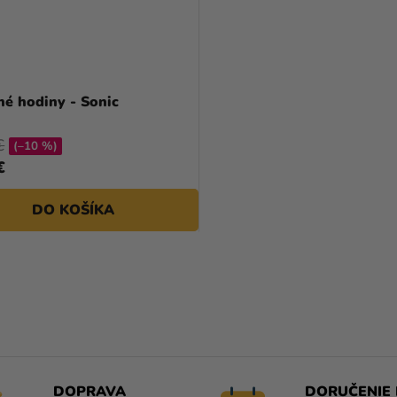
é hodiny - Sonic
€
(–10 %)
€
DO KOŠÍKA
O
V
L
Á
D
A
DOPRAVA
DORUČENIE 