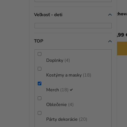
Sada nálepiek - Super Mario 39 ks
Šachová
Veľkosť - deti
6,90 €
69,99 
TOP
DO KOŠÍKA
Doplnky
4
Kostýmy a masky
18
Merch
18
Oblečenie
4
Párty dekorácie
20