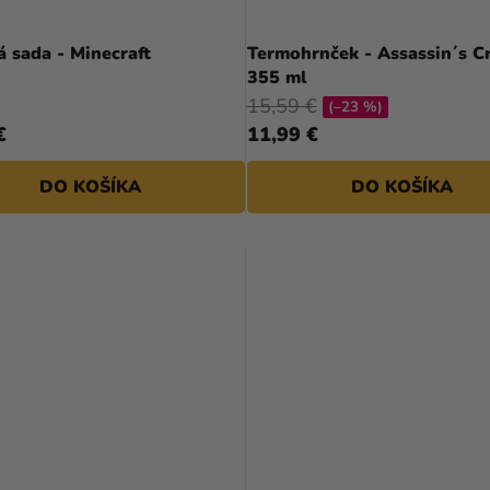
 sada - Minecraft
Termohrnček - Assassin´s C
355 ml
15,59 €
(–23 %)
€
11,99 €
DO KOŠÍKA
DO KOŠÍKA