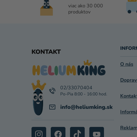
viac ako 30 000
produktov
Z
Á
INFOR
KONTAKT
P
O nás
Ä
Doprav
T
02/33070404
I
Kontak
E
info
@
heliumking.sk
Inform
Reklamá