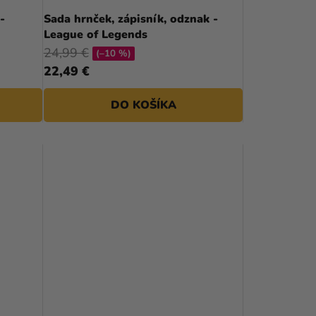
D
-
Sada hrnček, zápisník, odznak -
League of Legends
U
24,99 €
(–10 %)
K
22,49 €
T
DO KOŠÍKA
O
V