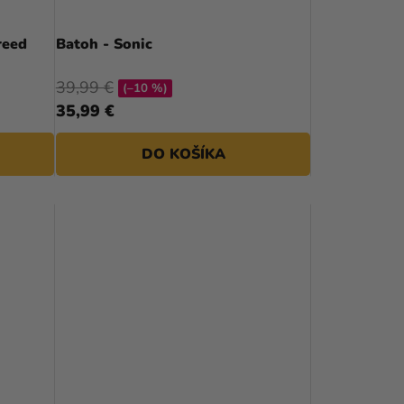
reed
Batoh - Sonic
39,99 €
(–10 %)
35,99 €
DO KOŠÍKA