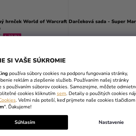
ný hrnček World of Warcraft
Darčeková sada - Super Mar
e
€
(–23 %)
€
13,90 €
DO KOŠÍKA
DO KOŠÍKA
E SI VAŠE SÚKROMIE
ing
používa súbory cookies na podporu fungovania stránky,
benie reklám a zlepšenie služieb. Používaním našej stránky
te s používaním súborov cookies. Samozrejme, môžete odmietn
oliteľné cookies kliknutím
sem
. Detaily o použitých cookies ná
Cookies
. Veľmi nás poteší, keď prijmete naše cookies tlačidlom
ím
". Ďakujeme!
Súhlasím
Nastavenie