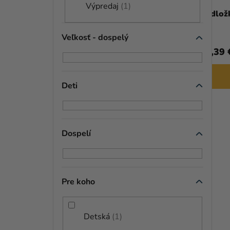
Výpredaj
1
D
Peračník - Super Mario
Podlož
U
Veľkosť - dospelý
7,29 €
(–10 %)
K
6,56 €
10,39 
T
DO KOŠÍKA
O
Deti
V
Dospelí
Pre koho
Detská
1