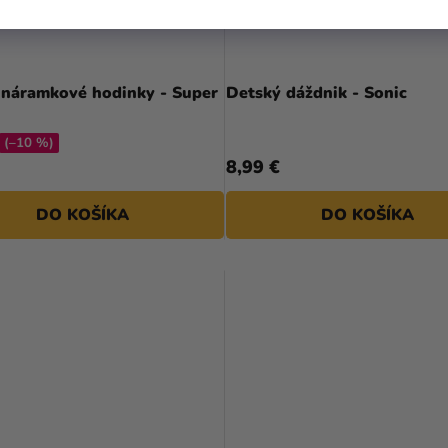
 náramkové hodinky - Super
Detský dáždnik - Sonic
(–10 %)
8,99 €
DO KOŠÍKA
DO KOŠÍKA