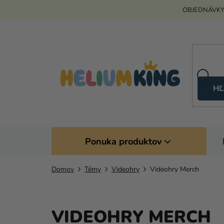
Prejsť
OBJEDNÁVKY
na
obsah
HĽ
Ponuka produktov
Domov
Témy
Videohry
Videohry Merch
VIDEOHRY MERCH