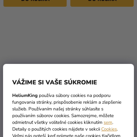
VÁŽIME SI VAŠE SÚKROMIE
Banner Happy Birthday -
Darčeková párty taška -
Stumble Guys 200 cm
Stumble Guys 4 ks
HeliumKing
používa súbory cookies na podporu
fungovania stránky, prispôsobenie reklám a zlepšenie
5,09 €
3,19 €
služieb. Používaním našej stránky súhlasíte s
používaním súborov cookies. Samozrejme, môžete
odmietnuť všetky voliteľné cookies kliknutím
sem
.
DO KOŠÍKA
DO KOŠÍKA
Detaily o použitých cookies nájdete v sekcii
Cookies
.
Veľmi nás poteší, keď prijmete naše cookies tlačidlom