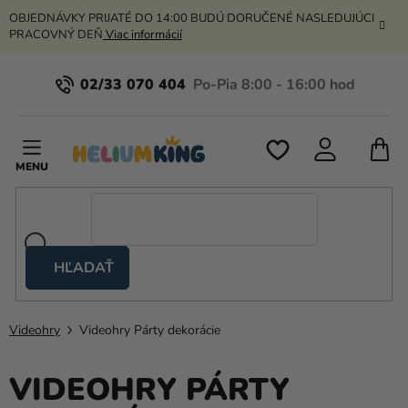
Prejsť
OBJEDNÁVKY PRIJATÉ DO 14:00 BUDÚ DORUČENÉ NASLEDUJÚCI
na
PRACOVNÝ DEŇ
Viac informácií
obsah
02/33 070 404
N
K
HĽADAŤ
Nožnicové
stany
Videohry
Videohry Párty dekorácie
Kanekalon
Hélium
VIDEOHRY PÁRTY
a