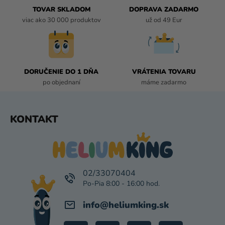
I
TOVAR SKLADOM
DOPRAVA ZADARMO
E
viac ako 30 000 produktov
už od 49 Eur
P
R
V
K
DORUČENIE DO 1 DŇA
VRÁTENIA TOVARU
Y
po objednaní
máme zadarmo
V
Ý
P
Z
KONTAKT
I
Á
S
P
U
Ä
T
I
02/33070404
E
info
@
heliumking.sk