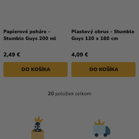
Papierové poháre -
Plastový obrus - Stumble
Stumble Guys 200 ml
Guys 120 x 180 cm
2,49 €
4,09 €
DO KOŠÍKA
DO KOŠÍKA
20
položiek celkom
O
V
L
Á
D
A
C