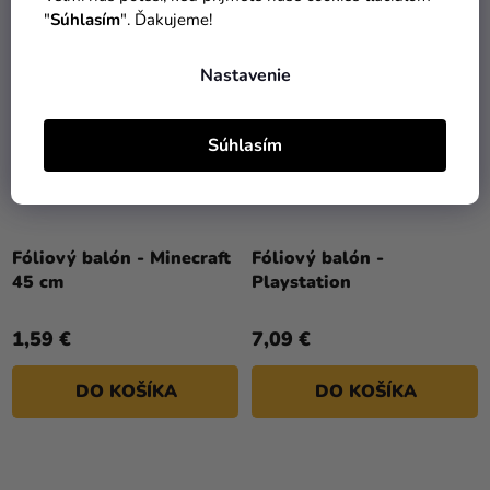
"
Súhlasím
". Ďakujeme!
Nastavenie
Súhlasím
Fóliový balón - Minecraft
Fóliový balón -
45 cm
Playstation
1,59 €
7,09 €
DO KOŠÍKA
DO KOŠÍKA