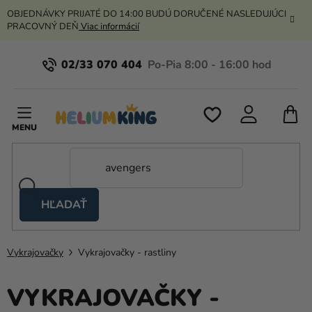
Prejsť
OBJEDNÁVKY PRIJATÉ DO 14:00 BUDÚ DORUČENÉ NASLEDUJÚCI
na
PRACOVNÝ DEŇ
Viac informácií
obsah
02/33 070 404
N
K
HĽADAŤ
Nožnicové
stany
Vykrajovačky
Vykrajovačky - rastliny
Kanekalon
Hélium
VYKRAJOVAČKY -
a