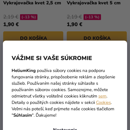
Vykrajovačka kvet 2,5 cm
Vykrajovačka kvet 5 cm
2,19 €
2,19 €
(–13 %)
(–13 %)
1,90 €
1,90 €
DO KOŠÍKA
DO KOŠÍKA
VÁŽIME SI VAŠE SÚKROMIE
HeliumKing
používa súbory cookies na podporu
fungovania stránky, prispôsobenie reklám a zlepšenie
služieb. Používaním našej stránky súhlasíte s
používaním súborov cookies. Samozrejme, môžete
odmietnuť všetky voliteľné cookies kliknutím
sem
.
Detaily o použitých cookies nájdete v sekcii
Cookies
.
Veľmi nás poteší, keď prijmete naše cookies tlačidlom
"
Súhlasím
". Ďakujeme!
Sada vykrajovačiek -
Tropické listy rastlín