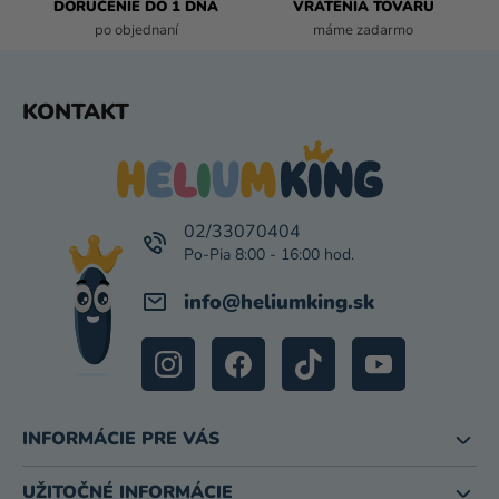
DORUČENIE DO 1 DŇA
VRÁTENIA TOVARU
Y
po objednaní
máme zadarmo
V
Ý
P
Z
KONTAKT
I
Á
S
P
U
Ä
T
I
02/33070404
E
info
@
heliumking.sk
INFORMÁCIE PRE VÁS
UŽITOČNÉ INFORMÁCIE