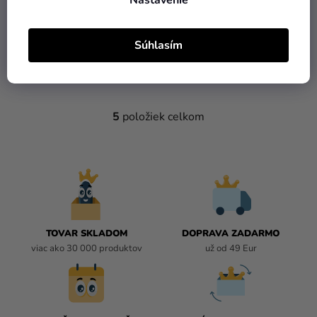
Nastavenie
5,09 €
Súhlasím
DO KOŠÍKA
5
položiek celkom
O
V
L
Á
D
A
C
I
TOVAR SKLADOM
DOPRAVA ZADARMO
E
viac ako 30 000 produktov
už od 49 Eur
P
R
V
K