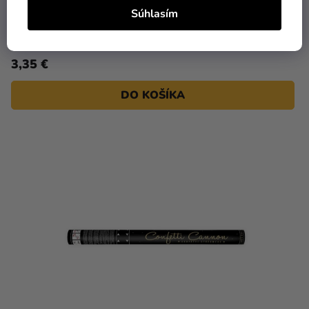
Vystreľovacie konfety - zlaté stužky 40 cm
Súhlasím
3,35 €
DO KOŠÍKA