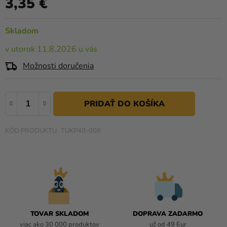
3,35 €
a merch
produktu
Jednotková cena:
je
Sviatky
4,0
Skladom
z
Kreatívne
v utorok 11.8.2026 u vás
5
potreby
hviezdičiek.
Možnosti doručenia
Personalizované
produkty
Témy
Výpredaj
TUKP40-008
O
nás
Párty
Blog
Kontakt
TOVAR SKLADOM
DOPRAVA ZADARMO
viac ako 30 000 produktov
už od 49 Eur