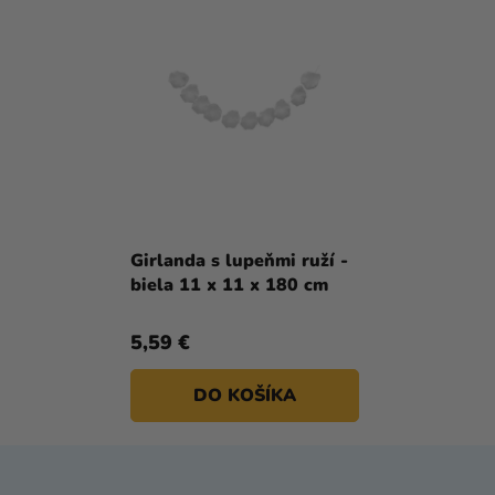
Girlanda s lupeňmi ruží -
biela 11 x 11 x 180 cm
5,59 €
DO KOŠÍKA
Z