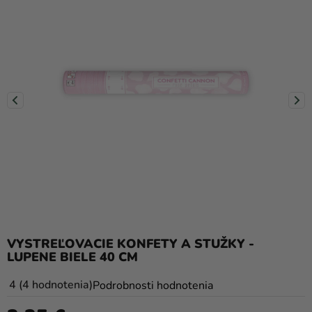
balóny
Svadba
Párty
Výzdoba
a
doplnky
Karnevalové
kostýmy a
masky
Oblečenie
VYSTREĽOVACIE KONFETY A STUŽKY -
Pečenie
LUPENE BIELE 40 CM
Novinky
Priemerné
4
4 hodnotenia
Podrobnosti hodnotenia
Darčeky
hodnotenie