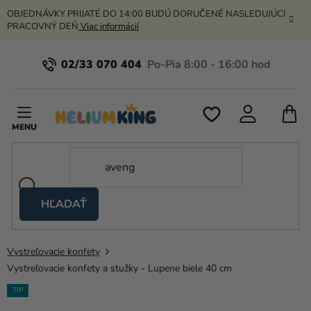
Prejsť
OBJEDNÁVKY PRIJATÉ DO 14:00 BUDÚ DORUČENÉ NASLEDUJÚCI
na
PRACOVNÝ DEŇ
Viac informácií
obsah
02/33 070 404
N
K
HĽADAŤ
Nožnicové
stany
Vystreľovacie konfety
Kanekalon
Vystreľovacie konfety a stužky - Lupene biele 40 cm
Hélium
TIP
a