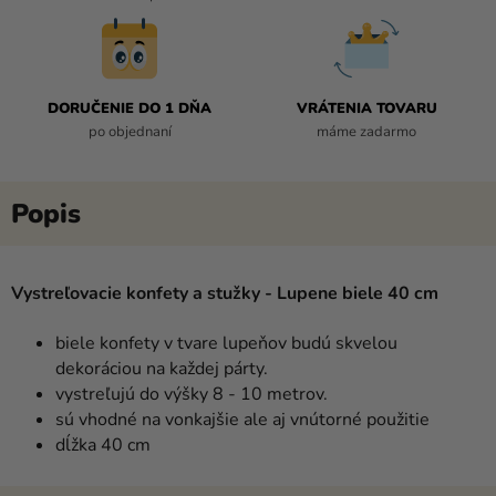
DORUČENIE DO 1 DŇA
VRÁTENIA TOVARU
po objednaní
máme zadarmo
Vystreľovacie konfety a stužky - Lupene biele 40 cm
biele konfety v tvare lupeňov budú skvelou
dekoráciou na každej párty.
vystreľujú do výšky 8 - 10 metrov.
sú vhodné na vonkajšie ale aj vnútorné použitie
dĺžka 40 cm