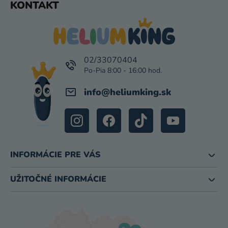
KONTAKT
Á
P
Ä
T
I
02/33070404
E
info
@
heliumking.sk
INFORMÁCIE PRE VÁS
UŽITOČNÉ INFORMÁCIE