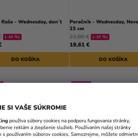
fľaša - Wednesday, don´t
Peračník - Wednesday, Nev
23 cm
€
21,80 €
(–44 %)
(–10 %)
€
19,61 €
DO KOŠÍKA
DO KOŠÍKA
J
VÝPREDAJ
E SI VAŠE SÚKROMIE
ing
používa súbory cookies na podporu fungovania stránky,
benie reklám a zlepšenie služieb. Používaním našej stránky
te s používaním súborov cookies. Samozrejme, môžete odmietn