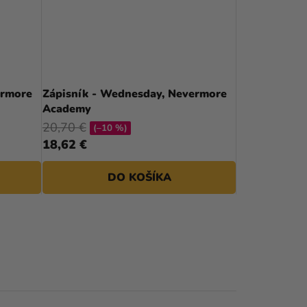
ermore
Zápisník - Wednesday, Nevermore
Academy
20,70 €
(–10 %)
18,62 €
DO KOŠÍKA