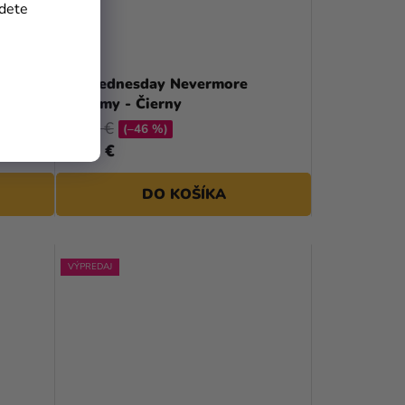
jdete
,
Šál Wednesday Nevermore
Academy - Čierny
31,09 €
(–46 %)
16,79 €
DO KOŠÍKA
VÝPREDAJ