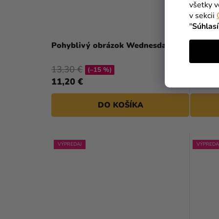
všetky v
v sekcii
"
Súhlas
Pohyblivý obrázok Wednesday
Rohožk
13,30 €
19,90 
(–15 %)
11,20 €
16,80 
DO KOŠÍKA
VÝPREDAJ
VÝPREDA