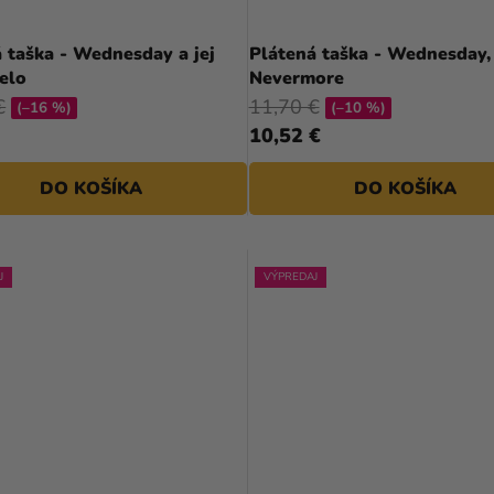
 taška - Wednesday a jej
Plátená taška - Wednesday,
elo
Nevermore
€
11,70 €
(–16 %)
(–10 %)
10,52 €
DO KOŠÍKA
DO KOŠÍKA
J
VÝPREDAJ