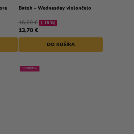
D
ore
Batoh - Wednesday violončelo
U
16,20 €
(–15 %)
K
13,70 €
T
DO KOŠÍKA
O
V
VÝPREDAJ