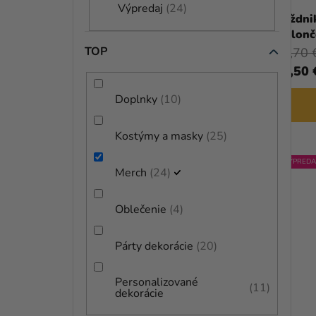
Výpredaj
24
D
Dáždnik - Wednesday
Dáždni
violonč
U
TOP
33,70 €
33,70 
(–15 %)
K
28,50 €
28,50 
T
Doplnky
10
DO KOŠÍKA
O
Kostýmy a masky
25
V
VÝPREDAJ
VÝPREDA
Merch
24
Oblečenie
4
Párty dekorácie
20
Personalizované
11
dekorácie