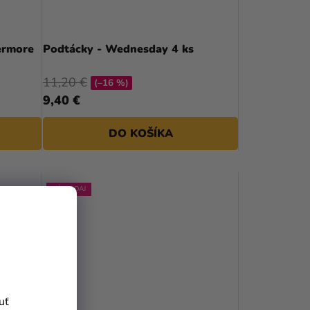
ermore
Podtácky - Wednesday 4 ks
11,20 €
(–16 %)
9,40 €
DO KOŠÍKA
VÝPREDAJ
uť