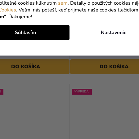
oliteľné cookies kliknutím
sem
. Detaily o použitých cookies ná
Cookies
. Veľmi nás poteší, keď prijmete naše cookies tlačidlom
ím
". Ďakujeme!
a - Wednesday
Sada odznakov - Wednesday
Súhlasím
Nastavenie
Nevermore 2 ks
€
9,90 €
(–15 %)
(–43 %)
€
5,59 €
DO KOŠÍKA
DO KOŠÍKA
J
VÝPREDAJ