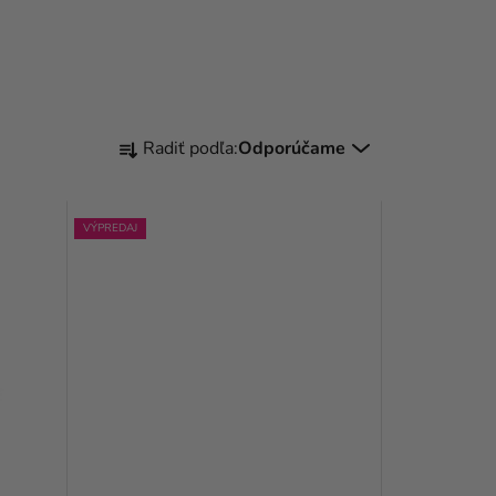
R
Radiť podľa:
Odporúčame
A
D
VÝPREDAJ
E
N
I
E
P
R
O