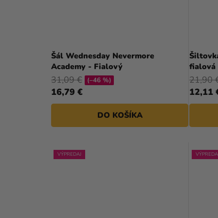
Šál Wednesday Nevermore
Šiltov
Academy - Fialový
fialová
31,09 €
21,90 
(–46 %)
16,79 €
12,11 
DO KOŠÍKA
VÝPREDAJ
VÝPREDA