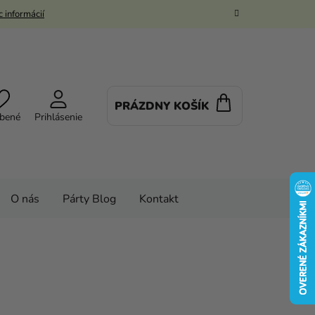
 informácií
PRÁZDNY KOŠÍK
NÁKUPNÝ
bené
Prihlásenie
KOŠÍK
O nás
Párty Blog
Kontakt