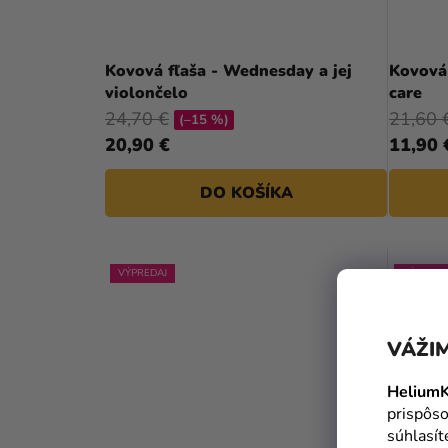
Kovová fľaša - Wednesday a jej
Kovová 
violončelo
care
24,70 €
21,60 
(–15 %)
20,90 €
11,90 
DO KOŠÍKA
VÝPREDAJ
VÝPREDA
VÁŽIM
HeliumK
prispôso
súhlasí