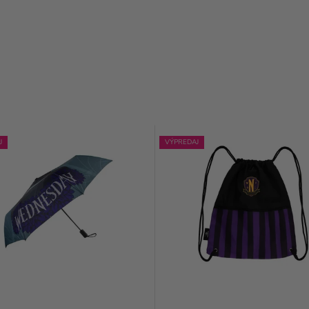
J
VÝPREDAJ