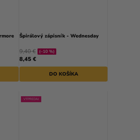
ermore
Špirálový zápisník - Wednesday
9,40 €
(–10 %)
8,45 €
DO KOŠÍKA
VÝPREDAJ