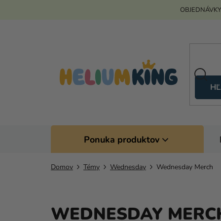
Prejsť
OBJEDNÁVKY
na
obsah
HĽ
Ponuka produktov
Domov
Témy
Wednesday
Wednesday Merch
WEDNESDAY MERC