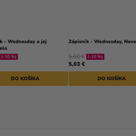
k - Wednesday a jej
Zápisník - Wednesday, Nev
elo
5,60 €
(–10 %)
(–10 %)
5,03 €
DO KOŠÍKA
DO KOŠÍKA
O
V
L
Á
D