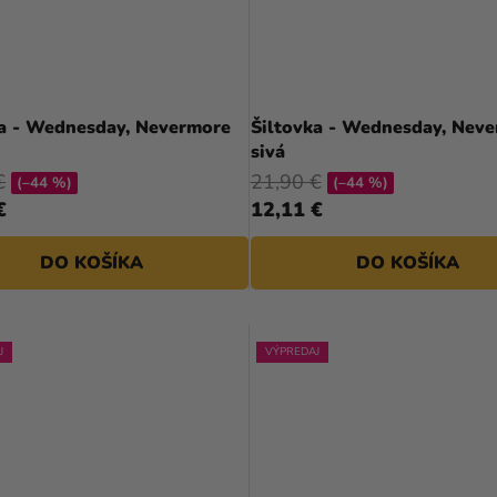
ka - Wednesday, Nevermore
Šiltovka - Wednesday, Nev
sivá
€
21,90 €
(–44 %)
(–44 %)
€
12,11 €
DO KOŠÍKA
DO KOŠÍKA
J
VÝPREDAJ