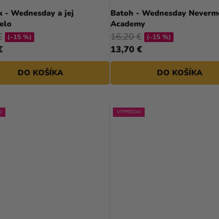
k - Wednesday a jej
Batoh - Wednesday Neverm
elo
Academy
€
16,20 €
(–15 %)
(–15 %)
€
13,70 €
DO KOŠÍKA
DO KOŠÍKA
J
VÝPREDAJ