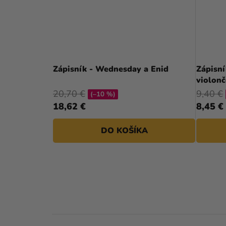
Zápisník - Wednesday a Enid
Zápisní
violonč
20,70 €
9,40 €
(–10 %)
18,62 €
8,45 €
DO KOŠÍKA