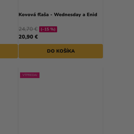
Kovová fľaša - Wednesday a Enid
24,70 €
(–15 %)
20,90 €
DO KOŠÍKA
VÝPREDAJ