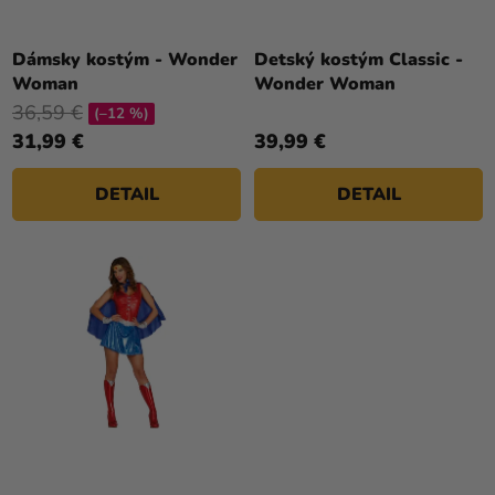
U
a merch
K
Sviatky
T
Dámsky kostým - Wonder
Detský kostým Classic -
Woman
Wonder Woman
O
Kreatívne
36,59 €
V
(–12 %)
potreby
31,99 €
39,99 €
Personalizované
produkty
DETAIL
DETAIL
Témy
Výpredaj
O
nás
Párty
Blog
Kontakt
Priemerné
hodnotenie