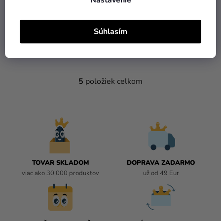
Nastavenie
1984
29,99 €
Súhlasím
DETAIL
5
položiek celkom
O
V
L
Á
D
A
C
I
TOVAR SKLADOM
DOPRAVA ZADARMO
E
viac ako 30 000 produktov
už od 49 Eur
P
R
V
K