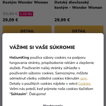
Kostým Wonder Woman
Detský dievčenský
produktu
kostým - Wonder Woman
je
33,49 €
(–13 %)
5,0
29,09 €
29,99 €
z
5
DETAIL
DETAIL
hviezdičiek.
VÁŽIME SI VAŠE SÚKROMIE
HeliumKing
používa súbory cookies na podporu
fungovania stránky, prispôsobenie reklám a zlepšenie
služieb. Používaním našej stránky súhlasíte s
používaním súborov cookies. Samozrejme, môžete
odmietnuť všetky voliteľné cookies kliknutím
sem
.
Detaily o použitých cookies nájdete v sekcii
Cookies
.
Veľmi nás poteší, keď prijmete naše cookies tlačidlom
"
Súhlasím
". Ďakujeme!
Detský dievčenský
kostým - Wonder Woman