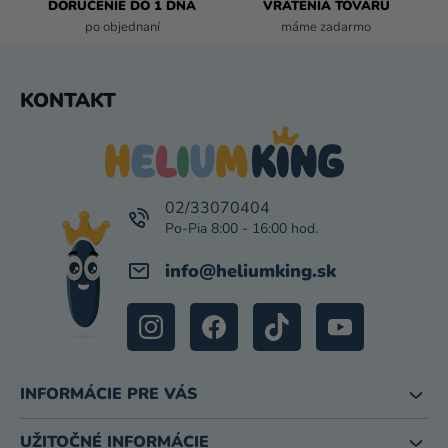
DORUČENIE DO 1 DŇA
VRÁTENIA TOVARU
Y
po objednaní
máme zadarmo
V
Ý
P
Z
KONTAKT
I
Á
S
P
U
Ä
T
I
02/33070404
E
info
@
heliumking.sk
INFORMÁCIE PRE VÁS
UŽITOČNÉ INFORMÁCIE