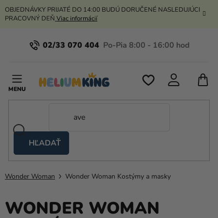
Prejsť
OBJEDNÁVKY PRIJATÉ DO 14:00 BUDÚ DORUČENÉ NASLEDUJÚCI
na
PRACOVNÝ DEŇ
Viac informácií
obsah
02/33 070 404
N
K
HĽADAŤ
Nožnicové
stany
Wonder Woman
Wonder Woman Kostýmy a masky
Kanekalon
Hélium
WONDER WOMAN
a