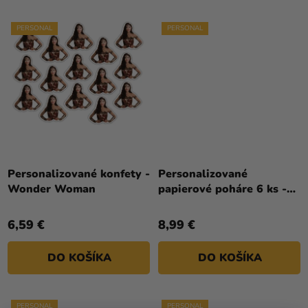
PERSONAL
PERSONAL
Personalizované konfety -
Personalizované
Wonder Woman
papierové poháre 6 ks -
Wonder Woman
6,59 €
8,99 €
DO KOŠÍKA
DO KOŠÍKA
PERSONAL
PERSONAL