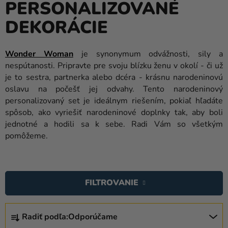
PERSONALIZOVANÉ
balóny
DEKORÁCIE
Svadba
Párty
Wonder Woman
je synonymum odvážnosti, sily a
nespútanosti. Pripravte pre svoju blízku ženu v okolí - či už
Výzdoba
je to sestra, partnerka alebo dcéra - krásnu narodeninovú
a
oslavu na počešť jej odvahy. Tento narodeninový
doplnky
personalizovaný set je ideálnym riešením, pokiaľ hľadáte
spôsob, ako vyriešiť narodeninové doplnky tak, aby boli
Karnevalové
jednotné a hodili sa k sebe. Radi Vám so všetkým
kostýmy a
pomôžeme.
masky
Oblečenie
V
Ý
Pečenie
FILTROVANIE
P
Novinky
I
R
S
Radiť podľa:
Odporúčame
Darčeky
A