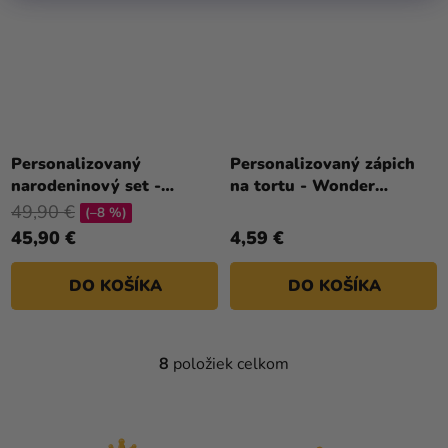
Personalizovaný
Personalizovaný zápich
narodeninový set -
na tortu - Wonder
Wonder Woman
Woman
49,90 €
(–8 %)
45,90 €
4,59 €
DO KOŠÍKA
DO KOŠÍKA
8
položiek celkom
O
V
L
Á