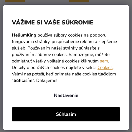
VÁŽIME SI VAŠE SÚKROMIE
HeliumKing
používa súbory cookies na podporu
fungovania stránky, prispôsobenie reklám a zlepšenie
služieb. Používaním našej stránky súhlasíte s
používaním súborov cookies. Samozrejme, môžete
odmietnuť všetky voliteľné cookies kliknutím
sem
.
Personalizované
Personalizované zápichy
Detaily o použitých cookies nájdete v sekcii
Cookies
.
pozvánky 6 ks - Wonder
do koláčikov - Wonder
Veľmi nás poteší, keď prijmete naše cookies tlačidlom
Woman
Woman
"
Súhlasím
". Ďakujeme!
7,99 €
6,59 €
Nastavenie
DO KOŠÍKA
DO KOŠÍKA
Súhlasím
PERSONAL
PERSONAL