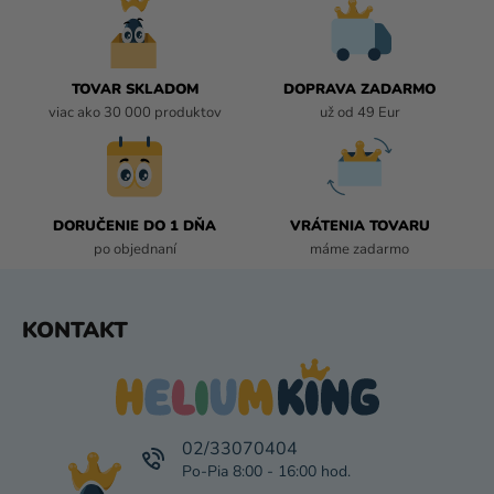
D
A
C
I
TOVAR SKLADOM
DOPRAVA ZADARMO
E
viac ako 30 000 produktov
už od 49 Eur
P
R
V
K
DORUČENIE DO 1 DŇA
VRÁTENIA TOVARU
Y
po objednaní
máme zadarmo
V
Ý
P
Z
KONTAKT
I
Á
S
P
U
Ä
T
I
02/33070404
E