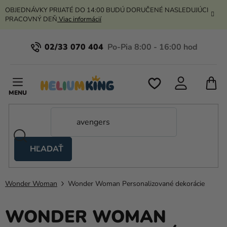
Prejsť
OBJEDNÁVKY PRIJATÉ DO 14:00 BUDÚ DORUČENÉ NASLEDUJÚCI
na
PRACOVNÝ DEŇ
Viac informácií
obsah
02/33 070 404
N
K
HĽADAŤ
Nožnicové
stany
Wonder Woman
Wonder Woman Personalizované dekorácie
Kanekalon
Hélium
WONDER WOMAN
a