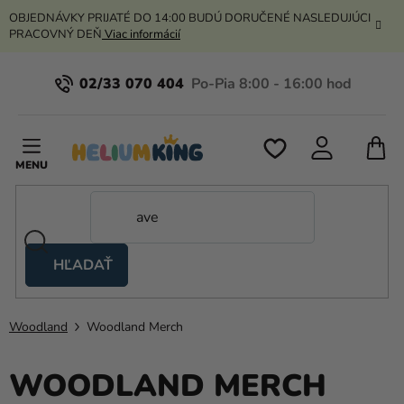
Prejsť
OBJEDNÁVKY PRIJATÉ DO 14:00 BUDÚ DORUČENÉ NASLEDUJÚCI
na
PRACOVNÝ DEŇ
Viac informácií
obsah
02/33 070 404
N
K
HĽADAŤ
Nožnicové
stany
Woodland
Woodland Merch
Kanekalon
Hélium
WOODLAND MERCH
a