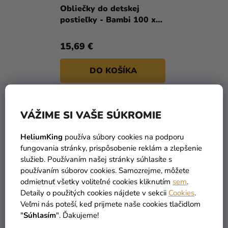
a merch
T
Obliečky do detskej
postieľky - Bambi 100 x
O
Sviatky
135 cm
V
Kreatívne
15,69 €
potreby
DO KOŠÍKA
Personalizované
produkty
Témy
1
položiek celkom
O
VÁŽIME SI VAŠE SÚKROMIE
V
Výpredaj
L
HeliumKing
používa súbory cookies na podporu
Á
fungovania stránky, prispôsobenie reklám a zlepšenie
O
D
služieb. Používaním našej stránky súhlasíte s
nás
A
používaním súborov cookies. Samozrejme, môžete
C
Párty
odmietnuť všetky voliteľné cookies kliknutím
sem
.
I
Detaily o použitých cookies nájdete v sekcii
Cookies
.
Blog
TOVAR SKLADOM
DOPRAVA ZADARMO
E
Veľmi nás poteší, keď prijmete naše cookies tlačidlom
viac ako 30 000 produktov
už od 49 Eur
Kontakt
P
"
Súhlasím
". Ďakujeme!
R