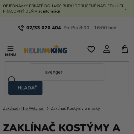
Prejsť
OBJEDNÁVKY PRIJATÉ DO 14:00 BUDÚ DORUČENÉ NASLEDUJÚCI
na
PRACOVNÝ DEŇ
Viac informácií
obsah
02/33 070 404
N
K
HĽADAŤ
Nožnicové
stany
Zaklínač (The Witcher)
Zaklínač Kostýmy a masky
Kanekalon
Hélium
ZAKLÍNAČ KOSTÝMY A
a