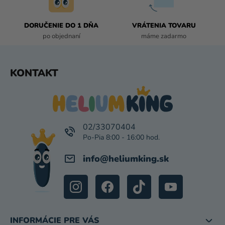
V
K
DORUČENIE DO 1 DŇA
VRÁTENIA TOVARU
Y
po objednaní
máme zadarmo
V
Ý
P
Z
KONTAKT
I
Á
S
P
U
Ä
T
I
02/33070404
E
info
@
heliumking.sk
INFORMÁCIE PRE VÁS