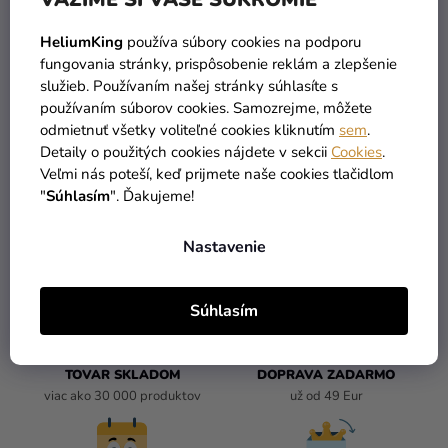
Pánsky kostým - Geralt of
Rivia ( The Witcher )
HeliumKing
používa súbory cookies na podporu
fungovania stránky, prispôsobenie reklám a zlepšenie
39,89 €
služieb. Používaním našej stránky súhlasíte s
používaním súborov cookies. Samozrejme, môžete
odmietnuť všetky voliteľné cookies kliknutím
sem
.
DO KOŠÍKA
Detaily o použitých cookies nájdete v sekcii
Cookies
.
Veľmi nás poteší, keď prijmete naše cookies tlačidlom
"
Súhlasím
". Ďakujeme!
3
položiek celkom
O
V
Nastavenie
L
Á
D
Súhlasím
A
C
I
TOVAR SKLADOM
DOPRAVA ZADARMO
E
viac ako 30 000 produktov
už od 49 Eur
P
R