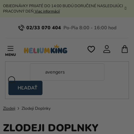
Prejsť
OBJEDNÁVKY PRIJATÉ DO 14:00 BUDÚ DORUČENÉ NASLEDUJÚCI
na
PRACOVNÝ DEŇ
Viac informácií
obsah
02/33 070 404
N
K
HĽADAŤ
Nožnicové
stany
Zlodeji
Zlodeji Doplnky
Kanekalon
Hélium
ZLODEJI DOPLNKY
a