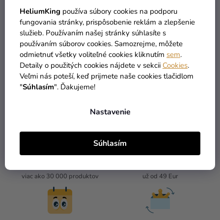
HeliumKing
používa súbory cookies na podporu
2,90 €
2,90 €
fungovania stránky, prispôsobenie reklám a zlepšenie
služieb. Používaním našej stránky súhlasíte s
používaním súborov cookies. Samozrejme, môžete
DO KOŠÍKA
DO KOŠÍKA
odmietnuť všetky voliteľné cookies kliknutím
sem
.
Detaily o použitých cookies nájdete v sekcii
Cookies
.
Veľmi nás poteší, keď prijmete naše cookies tlačidlom
4
položiek celkom
"
Súhlasím
". Ďakujeme!
O
V
L
Nastavenie
Á
D
A
Súhlasím
C
I
TOVAR SKLADOM
DOPRAVA ZADARMO
E
viac ako 30 000 produktov
už od 49 Eur
P
R
V
K