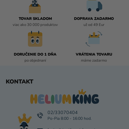
A
C
I
TOVAR SKLADOM
DOPRAVA ZADARMO
E
viac ako 30 000 produktov
už od 49 Eur
P
R
V
K
DORUČENIE DO 1 DŇA
VRÁTENIA TOVARU
Y
po objednaní
máme zadarmo
V
Ý
P
Z
KONTAKT
I
Á
S
P
U
Ä
T
I
02/33070404
E