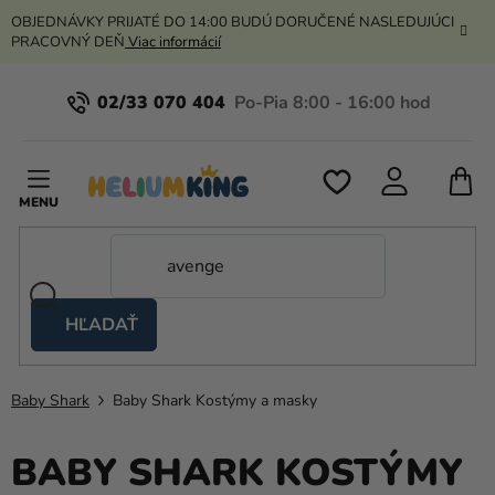
Prejsť
OBJEDNÁVKY PRIJATÉ DO 14:00 BUDÚ DORUČENÉ NASLEDUJÚCI
na
PRACOVNÝ DEŇ
Viac informácií
obsah
02/33 070 404
N
K
HĽADAŤ
Nožnicové
stany
Baby Shark
Baby Shark Kostýmy a masky
Kanekalon
Hélium
BABY SHARK KOSTÝMY
a