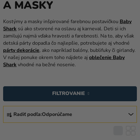
A MASKY
balóny
Svadba
Kostýmy a masky inšpirované farebnou postavičkou
Baby
Shark
sú ako stvorené na oslavu aj karneval. Deti si ich
Párty
zamilujú najmä vďaka hravosti a farebnosti. Na to, aby však
Výzdoba
detská párty dopadla čo najlepšie, potrebujete aj vhodné
a
párty dekorácie
, ako napríklad balóny, bublifuky či girlandy.
doplnky
V našej ponuke okrem toho nájdete aj
oblečenie Baby
Shark
vhodné na bežné nosenie.
Karnevalové
kostýmy a
V
masky
Ý
FILTROVANIE
Oblečenie
P
I
R
Pečenie
S
Radiť podľa:
Odporúčame
A
P
Novinky
D
R
E
Darčeky
O