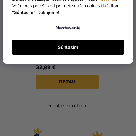
Veľmi nás poteší, keď prijmete naše cookies tlačidlom
"
Súhlasím
". Ďakujeme!
Nastavenie
Detský kostým pre
Súhlasím
najmenších - Malý žralok
žltý
32,89 €
DETAIL
5
položiek celkom
O
V
L
Á
D