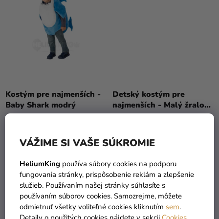
Kostým pre najmenších -
Detský kostým pre
Baby Shark modrý
najmenších - Malý žralok
ružový
54,90 €
(–27 %)
39,90 €
32,89 €
VÁŽIME SI VAŠE SÚKROMIE
DETAIL
DETAIL
HeliumKing
používa súbory cookies na podporu
fungovania stránky, prispôsobenie reklám a zlepšenie
služieb. Používaním našej stránky súhlasíte s
používaním súborov cookies. Samozrejme, môžete
odmietnuť všetky voliteľné cookies kliknutím
sem
.
Detaily o použitých cookies nájdete v sekcii
Cookies
.