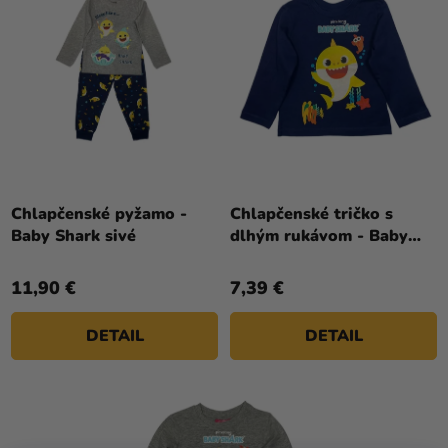
D
I
a merch
U
E
Sviatky
K
P
T
R
Kreatívne
O
O
potreby
V
D
Personalizované
U
produkty
K
T
Témy
Chlapčenské pyžamo -
Chlapčenské tričko s
Baby Shark sivé
dlhým rukávom - Baby
O
Výpredaj
Shark modré
V
11,90 €
7,39 €
O
nás
DETAIL
DETAIL
Párty
Blog
Kontakt