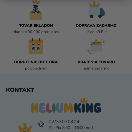
D
A
C
I
TOVAR SKLADOM
DOPRAVA ZADARMO
E
viac ako 30 000 produktov
už od 49 Eur
P
R
V
K
DORUČENIE DO 1 DŇA
VRÁTENIA TOVARU
Y
po objednaní
máme zadarmo
V
Ý
P
Z
KONTAKT
I
Á
S
P
U
Ä
T
I
02/33070404
E