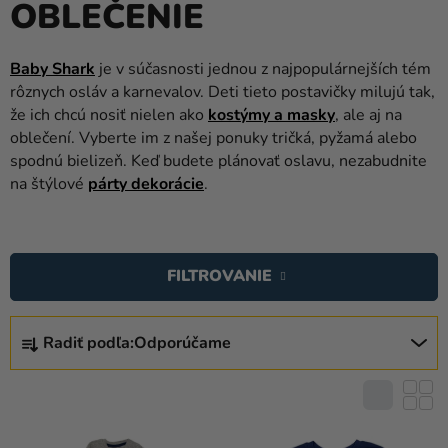
OBLEČENIE
balóny
Svadba
Baby Shark
je v súčasnosti jednou z najpopulárnejších tém
rôznych osláv a karnevalov. Deti tieto postavičky milujú tak,
Párty
že ich chcú nosiť nielen ako
kostýmy a masky
, ale aj na
Výzdoba
oblečení. Vyberte im z našej ponuky tričká, pyžamá alebo
a
spodnú bielizeň. Keď budete plánovať oslavu, nezabudnite
doplnky
na štýlové
párty dekorácie
.
Karnevalové
V
kostýmy a
Ý
masky
FILTROVANIE
P
Oblečenie
I
R
S
Radiť podľa:
Odporúčame
A
Pečenie
P
D
Novinky
R
E
O
N
Darčeky