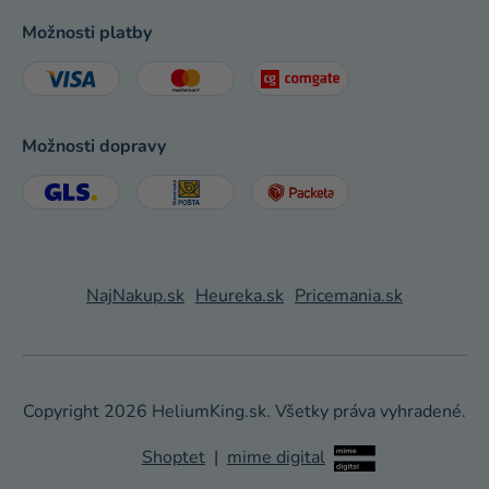
Možnosti platby
Možnosti dopravy
NajNakup.sk
Heureka.sk
Pricemania.sk
Copyright 2026
HeliumKing.sk
. Všetky práva vyhradené.
Shoptet
|
mime digital