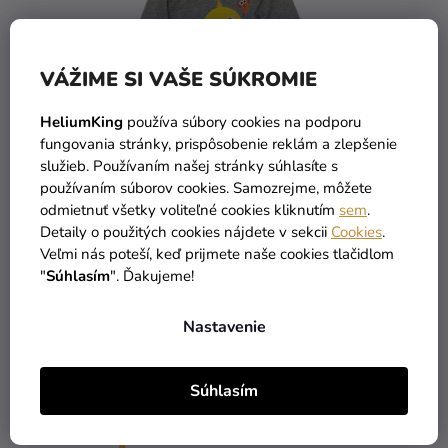
VÁŽIME SI VAŠE SÚKROMIE
HeliumKing
používa súbory cookies na podporu
fungovania stránky, prispôsobenie reklám a zlepšenie
služieb. Používaním našej stránky súhlasíte s
Chlapčenské tričko s
používaním súborov cookies. Samozrejme, môžete
dlhým rukávom - Baby
odmietnuť všetky voliteľné cookies kliknutím
sem
.
Shark sivé
Detaily o použitých cookies nájdete v sekcii
Cookies
.
7,39 €
Veľmi nás poteší, keď prijmete naše cookies tlačidlom
"
Súhlasím
". Ďakujeme!
DETAIL
Nastavenie
3
položiek celkom
O
Súhlasím
V
L
Á