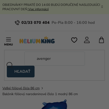
Prejsť
OBJEDNÁVKY PRIJATÉ DO 14:00 BUDÚ DORUČENÉ NASLEDUJÚCI
na
PRACOVNÝ DEŇ
Viac informácií
obsah
02/33 070 404
N
K
HĽADAŤ
Nožnicové
stany
Veľké fóliové čísla 86 cm
Kanekalon
Balónik fóliový narodeninové číslo 1 modrý 86 cm
Hélium
a