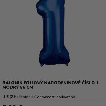
balóny
Svadba
Párty
Výzdoba
a
doplnky
Karnevalové
kostýmy a
masky
Oblečenie
BALÓNIK FÓLIOVÝ NARODENINOVÉ ČÍSLO 1
Pečenie
MODRÝ 86 CM
Novinky
Priemerné
4
.5
2 hodnotenia
Podrobnosti hodnotenia
Darčeky
hodnotenie