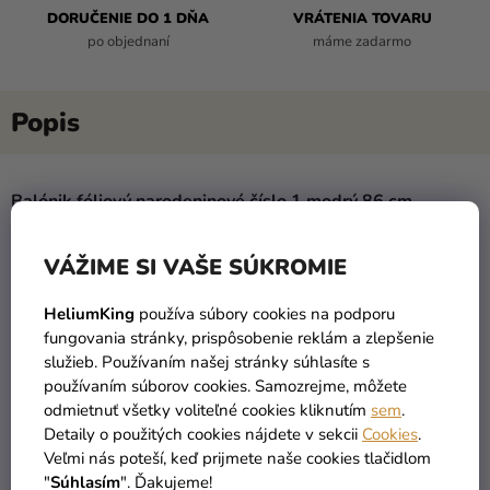
DORUČENIE DO 1 DŇA
VRÁTENIA TOVARU
po objednaní
máme zadarmo
Balónik fóliový narodeninové číslo 1 modrý 86 cm
počet: 1 ks
VÁŽIME SI VAŠE SÚKROMIE
vhodné pre nafukovanie vzduchom aj héliom
veľkosť 86 cm
HeliumKing
používa súbory cookies na podporu
fungovania stránky, prispôsobenie reklám a zlepšenie
Oživte
narodeninovú výzdobu
fóliovými
balónikmi
v tvare
služieb. Používaním našej stránky súhlasíte s
čísla. Sú síce drahšie ako klasické latexové balóniky, ale
používaním súborov cookies. Samozrejme, môžete
ich výhodou je
odmietnuť všetky voliteľné cookies kliknutím
sem
.
kvalita
a
nepriepustnosť
. Fóliové balóniky nafúknuté
Detaily o použitých cookies nájdete v sekcii
Cookies
.
vzduchom vám vydržia
Veľmi nás poteší, keď prijmete naše cookies tlačidlom
niekoľko mesiacov bez výrazných zmien. V
"
Súhlasím
". Ďakujeme!