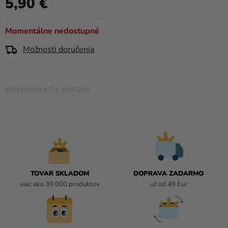
5,90 €
a merch
produktu
Jednotková cena:
je
Sviatky
4,5
Momentálne nedostupné
z
Kreatívne
Možnosti doručenia
5
potreby
hviezdičiek.
Personalizované
produkty
9907276
Témy
Výpredaj
O
nás
TOVAR SKLADOM
DOPRAVA ZADARMO
Párty
viac ako 30 000 produktov
už od 49 Eur
Blog
Kontakt