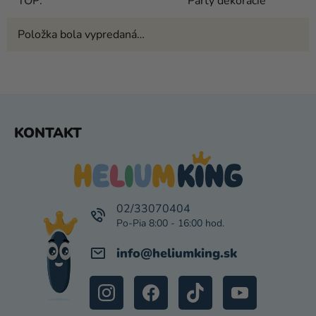
TOP
:
Párty dekorácie
Položka bola vypredaná…
Z
KONTAKT
Á
P
Ä
T
I
02/33070404
E
info
@
heliumking.sk