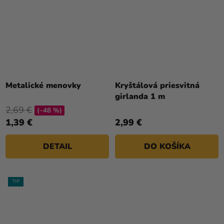
Metalické menovky
Kryštálová priesvitná
girlanda 1 m
2,69 €
(–48 %)
1,39 €
2,99 €
DETAIL
DO KOŠÍKA
TIP