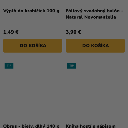
Výplň do krabičiek 100 g
Fóliový svadobný balón -
Natural Novomanželia
1,49 €
3,90 €
DO KOŠÍKA
DO KOŠÍKA
TIP
TIP
Obrus - biely, dlhý 140 x
Kniha hostí s nápisom