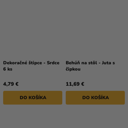
Dekoračné štipce - Srdce
Behúň na stôl - Juta s
6 ks
čipkou
4,79 €
11,69 €
DO KOŠÍKA
DO KOŠÍKA