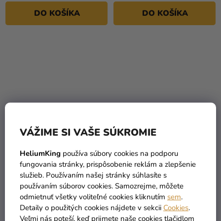
DO KOŠÍKA
DO KOŠÍKA
VÁŽIME SI VAŠE SÚKROMIE
Rafia - natural 50 g
Poháre na limonády
HeliumKing
používa súbory cookies na podporu
fungovania stránky, prispôsobenie reklám a zlepšenie
služieb. Používaním našej stránky súhlasíte s
používaním súborov cookies. Samozrejme, môžete
1,99 €
5,69 €
odmietnuť všetky voliteľné cookies kliknutím
sem
.
Detaily o použitých cookies nájdete v sekcii
Cookies
.
DO KOŠÍKA
DO KOŠÍKA
Veľmi nás poteší, keď prijmete naše cookies tlačidlom