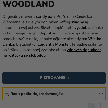
WOODLAND
balóny
Svadba
Originálny drevený
candy bar
? Prečo nie? Candy bar
Woodland je skvelým doplnkom každej
svadby
aj
Párty
narodeninovej oslavy. Skvele dopĺňa celú
výzdobu
a ľahko
Výzdoba
sa kombinuje s inými
doplnkami
. Hľadáte aj ďalšie typy
a
candy barov? V našej ponuke nájdete aj candy bar
Včielka
,
doplnky
Lienka
, Lietadielko,
Elegant
a
Monster
. Prípadne siahnite
po štýlovej svadobnej výzdobe alebo
vtipných doplnkoch
Karnevalové
na rozlúčku so slobodou
.
kostýmy a
masky
V
Ý
Oblečenie
FILTROVANIE
P
Pečenie
I
R
S
Radiť podľa:
Najpredávanejšie
Novinky
A
P
D
Darčeky
R