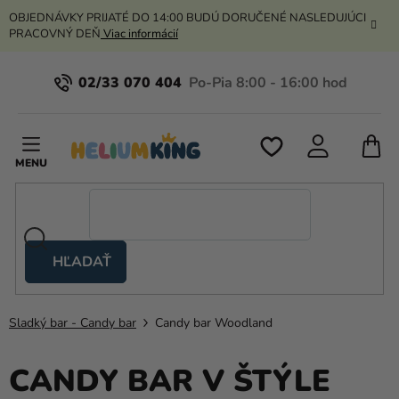
Prejsť
OBJEDNÁVKY PRIJATÉ DO 14:00 BUDÚ DORUČENÉ NASLEDUJÚCI
na
PRACOVNÝ DEŇ
Viac informácií
obsah
02/33 070 404
N
K
HĽADAŤ
Nožnicové
stany
Sladký bar - Candy bar
Candy bar Woodland
Kanekalon
Hélium
CANDY BAR V ŠTÝLE
a