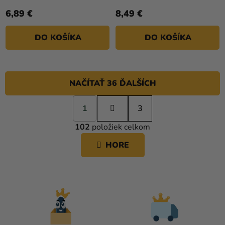
6,89 €
8,49 €
DO KOŠÍKA
DO KOŠÍKA
NAČÍTAŤ 36 ĎALŠÍCH
S
1
t
3
O
r
102
položiek celkom
á
V
n
L
HORE
k
Á
o
D
v
A
a
C
n
i
I
e
E
P