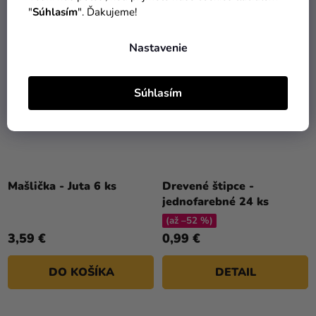
"
Súhlasím
". Ďakujeme!
Nastavenie
Súhlasím
Mašlička - Juta 6 ks
Drevené štipce -
jednofarebné 24 ks
(až –52 %)
3,59 €
0,99 €
DO KOŠÍKA
DETAIL