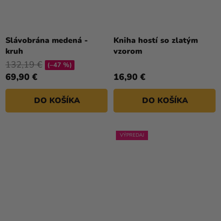
Priemerné
hodnotenie
Slávobrána medená -
Kniha hostí so zlatým
produktu
kruh
vzorom
je
132,19 €
(–47 %)
4,0
69,90 €
16,90 €
z
5
DO KOŠÍKA
DO KOŠÍKA
hviezdičiek.
VÝPREDAJ