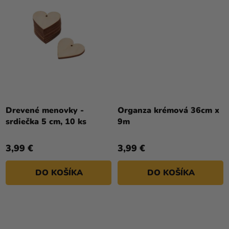
Priemerné
hodnotenie
Drevené menovky -
Organza krémová 36cm x
produktu
srdiečka 5 cm, 10 ks
9m
je
5,0
3,99 €
3,99 €
z
5
DO KOŠÍKA
DO KOŠÍKA
hviezdičiek.