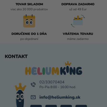
R
TOVAR SKLADOM
DOPRAVA ZADARMO
V
viac ako 30 000 produktov
už od 49 Eur
K
Y
V
Ý
P
DORUČENIE DO 1 DŇA
VRÁTENIA TOVARU
I
po objednaní
máme zadarmo
S
U
Z
KONTAKT
Á
P
Ä
T
I
02/33070404
E
info
@
heliumking.sk