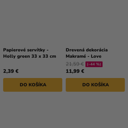
Papierové servítky -
Drevená dekorácia
Holly green 33 x 33 cm
Makramé - Love
21,59 €
(–44 %)
2,39 €
11,99 €
DO KOŠÍKA
DO KOŠÍKA