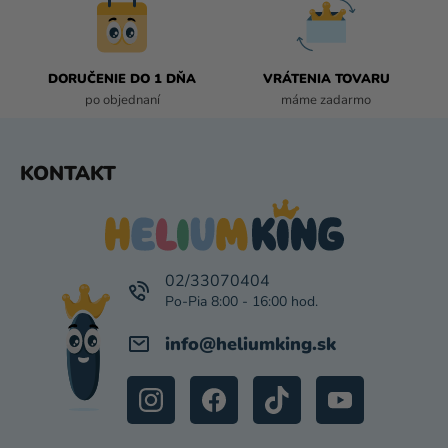
R
V
K
DORUČENIE DO 1 DŇA
VRÁTENIA TOVARU
Y
po objednaní
máme zadarmo
V
Ý
P
Z
KONTAKT
I
Á
S
P
U
Ä
T
I
02/33070404
E
info
@
heliumking.sk