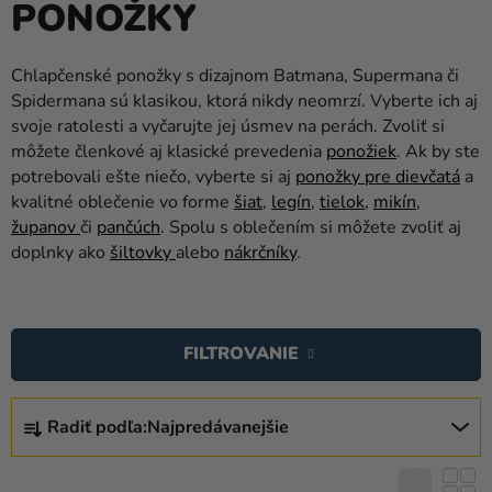
PONOŽKY
balóny
Svadba
Chlapčenské ponožky s dizajnom Batmana, Supermana či
Spidermana sú klasikou, ktorá nikdy neomrzí. Vyberte ich aj
Párty
svoje ratolesti a vyčarujte jej úsmev na perách. Zvoliť si
Výzdoba
môžete členkové aj klasické prevedenia
ponožiek
. Ak by ste
a
potrebovali ešte niečo, vyberte si aj
ponožky pre dievčatá
a
doplnky
kvalitné oblečenie vo forme
šiat
,
legín
,
tielok
,
mikín
,
županov
či
pančúch
. Spolu s oblečením si môžete zvoliť aj
Karnevalové
doplnky ako
šiltovky
alebo
nákrčníky
.
kostýmy a
masky
V
Ý
Oblečenie
FILTROVANIE
P
Pečenie
I
R
S
Radiť podľa:
Najpredávanejšie
Novinky
A
P
D
Darčeky
R