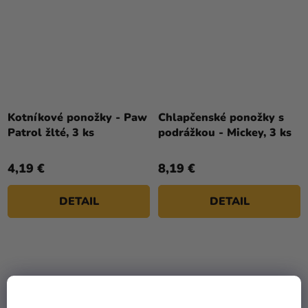
Kotníkové ponožky - Paw
Chlapčenské ponožky s
Patrol žlté, 3 ks
podrážkou - Mickey, 3 ks
4,19 €
8,19 €
DETAIL
DETAIL