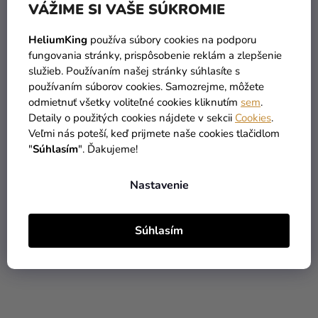
VÁŽIME SI VAŠE SÚKROMIE
HeliumKing
používa súbory cookies na podporu
fungovania stránky, prispôsobenie reklám a zlepšenie
služieb. Používaním našej stránky súhlasíte s
používaním súborov cookies. Samozrejme, môžete
Sada 2 párov detských
Sada 2 párov detských
odmietnuť všetky voliteľné cookies kliknutím
sem
.
ponožiek - Mickey,
ponožiek - Bing
Detaily o použitých cookies nájdete v sekcii
Cookies
.
viacfarebné 2 ks
viacfarebné
Veľmi nás poteší, keď prijmete naše cookies tlačidlom
2,69 €
2,99 €
"
Súhlasím
". Ďakujeme!
DETAIL
DETAIL
Nastavenie
Súhlasím