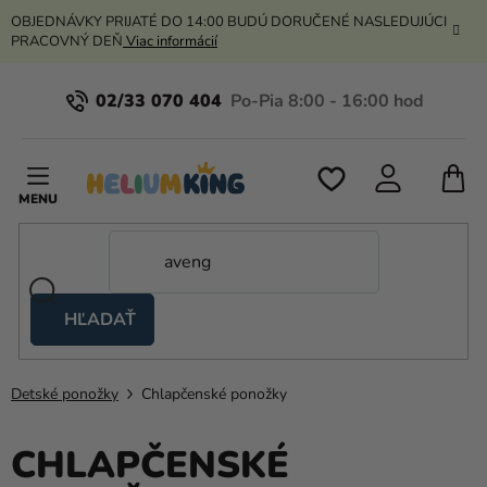
Prejsť
OBJEDNÁVKY PRIJATÉ DO 14:00 BUDÚ DORUČENÉ NASLEDUJÚCI
na
PRACOVNÝ DEŇ
Viac informácií
obsah
02/33 070 404
N
K
HĽADAŤ
Nožnicové
stany
Detské ponožky
Chlapčenské ponožky
Kanekalon
Hélium
CHLAPČENSKÉ
a