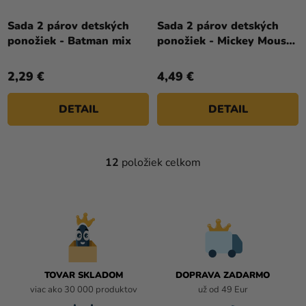
Sada 2 párov detských
Sada 2 párov detských
ponožiek - Batman mix
ponožiek - Mickey Mouse
I love mummy
2,29 €
4,49 €
DETAIL
DETAIL
12
položiek celkom
O
V
L
Á
D
A
C
I
TOVAR SKLADOM
DOPRAVA ZADARMO
E
viac ako 30 000 produktov
už od 49 Eur
P