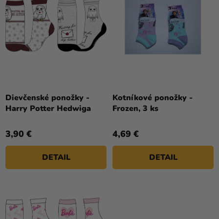
a merch
U
E
K
P
Sviatky
T
R
O
Kreatívne
O
potreby
V
D
U
Personalizované
K
produkty
T
Dievčenské ponožky -
Kotníkové ponožky -
Témy
Harry Potter Hedwiga
Frozen, 3 ks
O
V
Výpredaj
3,90 €
4,69 €
O
nás
DETAIL
DETAIL
Párty
Blog
Kontakt