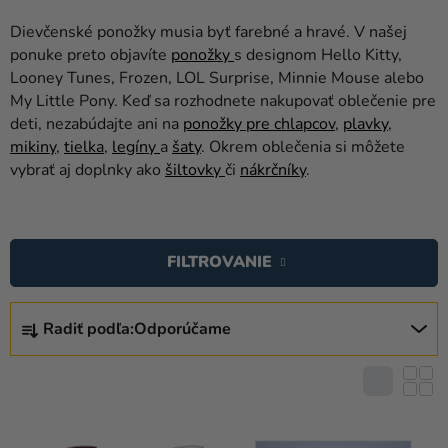
balóny
Dievčenské ponožky musia byť farebné a hravé. V našej
Svadba
ponuke preto objavíte
ponožky
s designom Hello Kitty,
Looney Tunes, Frozen, LOL Surprise, Minnie Mouse alebo
Párty
My Little Pony. Keď sa rozhodnete nakupovať oblečenie pre
deti, nezabúdajte ani na
ponožky pre chlapcov
,
plavky
,
Výzdoba
mikiny
,
tielka
,
legíny
a
šaty
. Okrem oblečenia si môžete
a
vybrať aj doplnky ako
šiltovky
či
nákrčníky
.
doplnky
V
Karnevalové
kostýmy a
Ý
FILTROVANIE
masky
P
I
R
Oblečenie
S
Radiť podľa:
Odporúčame
A
Pečenie
P
D
R
E
Novinky
O
N
D
Darčeky
I