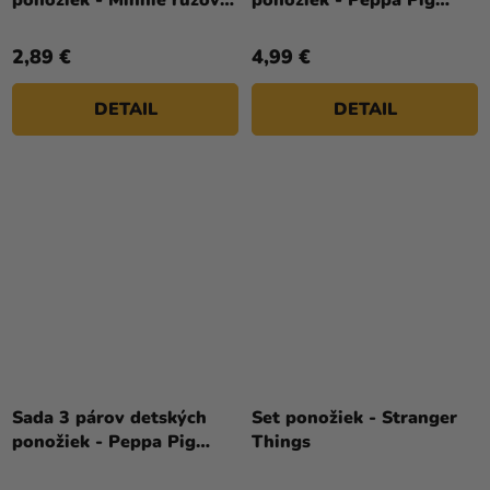
ponožiek - Minnie ružovo-
ponožiek - Peppa Pig
biely mix
ružové mix
2,89 €
4,99 €
DETAIL
DETAIL
Sada 3 párov detských
Set ponožiek - Stranger
ponožiek - Peppa Pig
Things
zelené mix