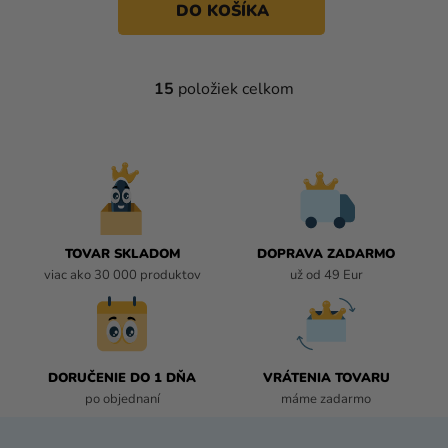
DO KOŠÍKA
15
položiek celkom
O
V
L
Á
D
A
C
I
TOVAR SKLADOM
DOPRAVA ZADARMO
E
viac ako 30 000 produktov
už od 49 Eur
P
R
V
K
DORUČENIE DO 1 DŇA
VRÁTENIA TOVARU
Y
po objednaní
máme zadarmo
V
Ý