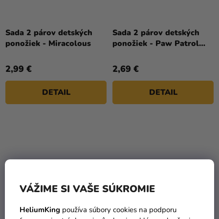
Sada 2 párov detských
Sada 2 párov detských
ponožiek - Miracolous
ponožiek - Paw Patrol
Skye
2,99 €
2,69 €
DETAIL
DETAIL
VÁŽIME SI VAŠE SÚKROMIE
HeliumKing
používa súbory cookies na podporu