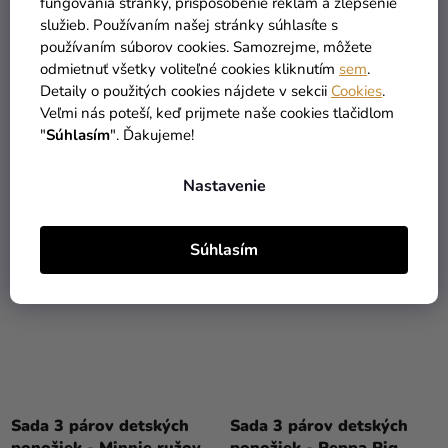
fungovania stránky, prispôsobenie reklám a zlepšenie
Sada 2 párov detských
Sada 3 párov detských
služieb. Používaním našej stránky súhlasíte s
ponožiek - Skye
ponožiek - Minnie Mouse
používaním súborov cookies. Samozrejme, môžete
mix
odmietnuť všetky voliteľné cookies kliknutím
sem
.
Detaily o použitých cookies nájdete v sekcii
Cookies
.
2,89 €
4,99 €
Veľmi nás poteší, keď prijmete naše cookies tlačidlom
"
Súhlasím
". Ďakujeme!
DETAIL
DETAIL
Nastavenie
Súhlasím
Sada 3 párov detských
Sada 3 párov detských