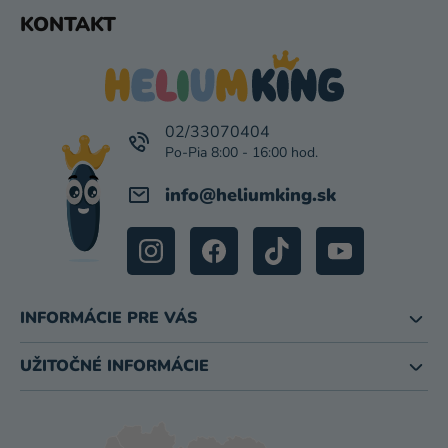
P
Z
KONTAKT
I
Á
S
P
U
Ä
T
I
02/33070404
E
info
@
heliumking.sk
INFORMÁCIE PRE VÁS
UŽITOČNÉ INFORMÁCIE