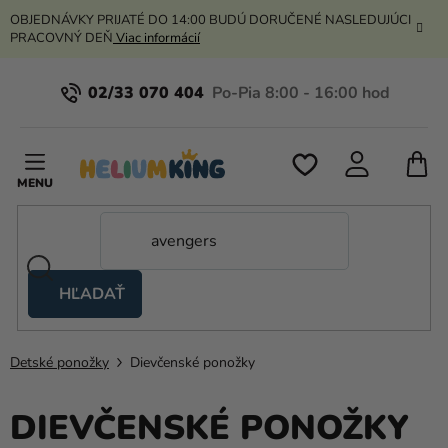
Prejsť
OBJEDNÁVKY PRIJATÉ DO 14:00 BUDÚ DORUČENÉ NASLEDUJÚCI
na
PRACOVNÝ DEŇ
Viac informácií
obsah
02/33 070 404
N
K
HĽADAŤ
Nožnicové
stany
Detské ponožky
Dievčenské ponožky
Kanekalon
Hélium
DIEVČENSKÉ PONOŽKY
a