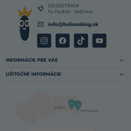
I
02/33070404
E
info
@
heliumking.sk
INFORMÁCIE PRE VÁS
UŽITOČNÉ INFORMÁCIE