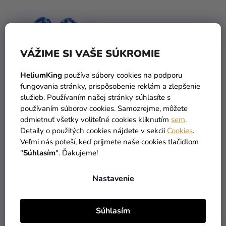
VÁŽIME SI VAŠE SÚKROMIE
HeliumKing
používa súbory cookies na podporu
fungovania stránky, prispôsobenie reklám a zlepšenie
služieb. Používaním našej stránky súhlasíte s
používaním súborov cookies. Samozrejme, môžete
Detské papuče - Minnie
Detské šľapky - Paw
odmietnuť všetky voliteľné cookies kliknutím
sem
.
Mouse modré
Patrol svetlomodré
Detaily o použitých cookies nájdete v sekcii
Cookies
.
Veľmi nás poteší, keď prijmete naše cookies tlačidlom
7,99 €
6,99 €
"
Súhlasím
". Ďakujeme!
DETAIL
DETAIL
Nastavenie
Súhlasím
4
položiek celkom
O