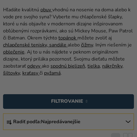
balóny
Hľadáte kvalitnú
obuv
vhodnú na nosenie na doma alebo k
Svadba
vode pre svojho syna? Vyberte mu chlapčenské šľapky,
ktoré u nás objavíte v modernom dizajne inšpirovanom
Párty
obľúbenými rozprávkami, ako sú Mickey Mouse, Paw Patrol
či Batman. Okrem týchto
topánok
môžete zvoliť aj
Výzdoba
chlapčenské tenisky,
sandále
alebo
čižmy
. Iným riešením je
a
oblečenie
. Aj to u nás nájdete v peknom originálnom
doplnky
dizajne, ktorý priláka pozornosť. Svojmu dieťaťu môžete
zaobstarať
odevy
ako
spodnú bielizeň,
tielka
,
nákrčníky
,
Karnevalové
šiltovky
,
kraťasy
či
pyžamá
.
kostýmy a
masky
V
Oblečenie
Ý
FILTROVANIE
P
Pečenie
I
R
Novinky
S
Radiť podľa:
Najpredávanejšie
A
P
Darčeky
D