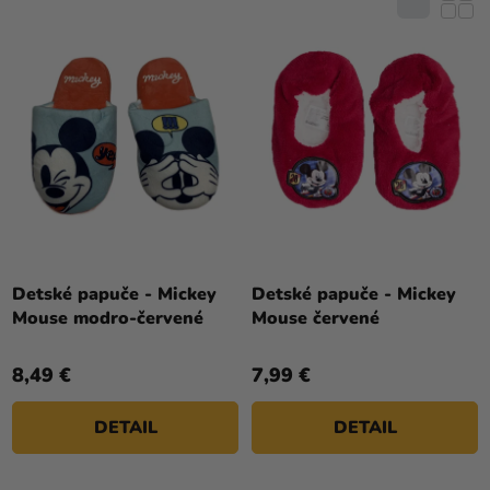
R
a merch
E
O
N
Sviatky
D
I
U
Kreatívne
E
K
potreby
P
T
R
Personalizované
O
O
produkty
V
D
Témy
U
K
Výpredaj
T
Detské papuče - Mickey
Detské papuče - Mickey
Mouse modro-červené
Mouse červené
O
O
nás
V
8,49 €
7,99 €
Párty
Blog
DETAIL
DETAIL
Kontakt