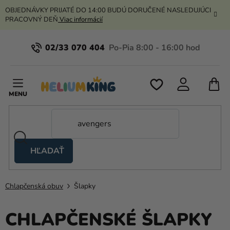
Prejsť
OBJEDNÁVKY PRIJATÉ DO 14:00 BUDÚ DORUČENÉ NASLEDUJÚCI
na
PRACOVNÝ DEŇ
Viac informácií
obsah
02/33 070 404
N
K
HĽADAŤ
Nožnicové
stany
Chlapčenská obuv
Šlapky
Kanekalon
Hélium
CHLAPČENSKÉ ŠLAPKY
a