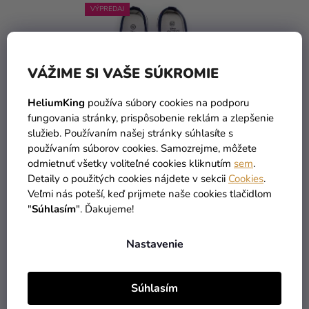
VÝPREDAJ
VÁŽIME SI VAŠE SÚKROMIE
HeliumKing
používa súbory cookies na podporu
fungovania stránky, prispôsobenie reklám a zlepšenie
služieb. Používaním našej stránky súhlasíte s
používaním súborov cookies. Samozrejme, môžete
Chlapčenské tenisky -
odmietnuť všetky voliteľné cookies kliknutím
sem
.
Mickey Mouse modré
Detaily o použitých cookies nájdete v sekcii
Cookies
.
(až –47 %)
Veľmi nás poteší, keď prijmete naše cookies tlačidlom
6,79 €
od
"
Súhlasím
". Ďakujeme!
DETAIL
Nastavenie
Súhlasím
3
položiek celkom
O