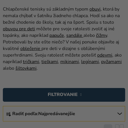
balóny
Chlapčenské tenisky sú základným typom
obuvi
, ktorá by
Svadba
nemala chýbať v šatníku žiadneho chlapca. Hodí sa ako na
bežné chodenie do školy, tak aj na šport. Spolu s touto
Párty
obuvou pre deti
môžete pre svoje ratolesti zvoliť aj iné
topánky, ako napríklad
papuče
,
sandále
alebo
čižmy
.
Výzdoba
Potrebovali by ste ešte niečo? V našej ponuke objavíte aj
a
kvalitné
oblečenie
pre deti v dizajne s obľúbenými
doplnky
superhrdinami. Svoju ratolesť môžete potešiť
odevmi
, ako
napríklad
tričkami
,
tielkami
,
mikinami
,
legínami
,
pyžamami
Karnevalové
alebo
šiltovkami
.
kostýmy a
masky
V
Oblečenie
Ý
FILTROVANIE
P
Pečenie
I
R
Novinky
S
Radiť podľa:
Najpredávanejšie
A
P
Darčeky
D