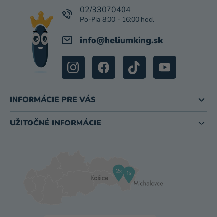
I
02/33070404
E
info
@
heliumking.sk
INFORMÁCIE PRE VÁS
UŽITOČNÉ INFORMÁCIE