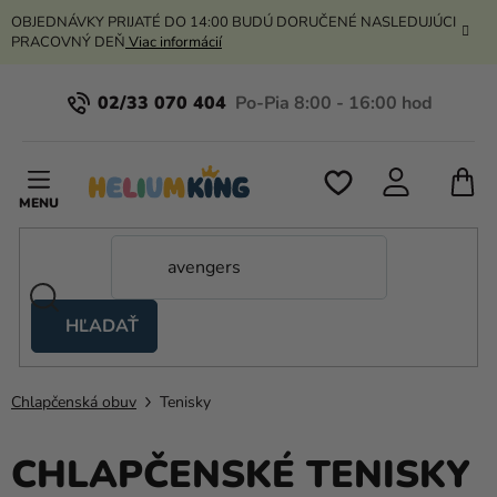
Prejsť
OBJEDNÁVKY PRIJATÉ DO 14:00 BUDÚ DORUČENÉ NASLEDUJÚCI
na
PRACOVNÝ DEŇ
Viac informácií
obsah
02/33 070 404
N
K
HĽADAŤ
Nožnicové
stany
Chlapčenská obuv
Tenisky
Kanekalon
Hélium
CHLAPČENSKÉ TENISKY
a