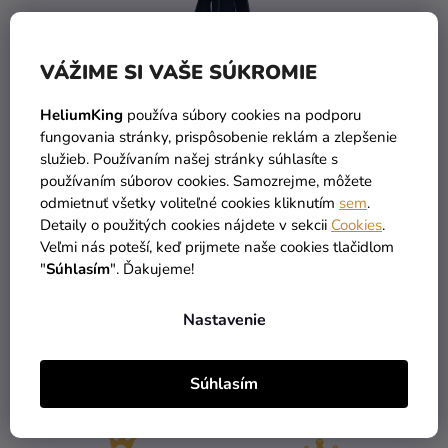
VÁŽIME SI VAŠE SÚKROMIE
HeliumKing
používa súbory cookies na podporu
fungovania stránky, prispôsobenie reklám a zlepšenie
Detský župan Harry
služieb. Používaním našej stránky súhlasíte s
Potter - Slizolin
používaním súborov cookies. Samozrejme, môžete
39,29 €
odmietnuť všetky voliteľné cookies kliknutím
sem
.
(–46 %)
Detaily o použitých cookies nájdete v sekcii
Cookies
.
21,19 €
Veľmi nás poteší, keď prijmete naše cookies tlačidlom
"
Súhlasím
". Ďakujeme!
DETAIL
Nastavenie
3
položiek celkom
O
Súhlasím
V
L
Á