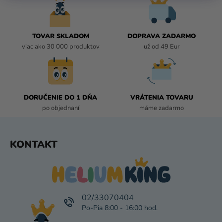
D
A
C
I
TOVAR SKLADOM
DOPRAVA ZADARMO
E
viac ako 30 000 produktov
už od 49 Eur
P
R
V
K
DORUČENIE DO 1 DŇA
VRÁTENIA TOVARU
Y
po objednaní
máme zadarmo
V
Ý
P
Z
KONTAKT
I
Á
S
P
U
Ä
T
I
02/33070404
E