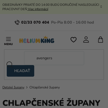
Prejsť
OBJEDNÁVKY PRIJATÉ DO 14:00 BUDÚ DORUČENÉ NASLEDUJÚCI
na
PRACOVNÝ DEŇ
Viac informácií
obsah
02/33 070 404
N
K
HĽADAŤ
Nožnicové
stany
Detské župany
Chlapčenské župany
Kanekalon
Hélium
CHLAPČENSKÉ ŽUPANY
a