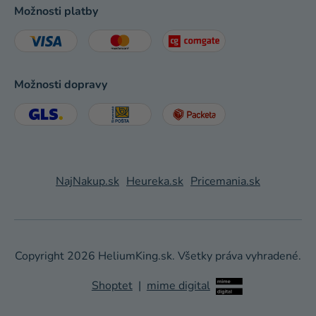
Možnosti platby
Možnosti dopravy
NajNakup.sk
Heureka.sk
Pricemania.sk
Copyright 2026
HeliumKing.sk
. Všetky práva vyhradené.
Shoptet
|
mime digital