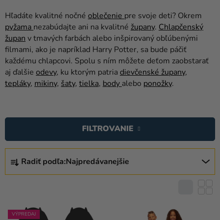
balóny
Hľadáte kvalitné nočné
oblečenie
pre svoje deti? Okrem
Svadba
pyžama
nezabúdajte ani na kvalitné
župany
.
Chlapčenský
župan
v tmavých farbách alebo inšpirovaný obľúbenými
Párty
filmami, ako je napríklad Harry Potter, sa bude páčiť
každému chlapcovi. Spolu s ním môžete deťom zaobstarať
Výzdoba
aj ďalšie
odevy
, ku ktorým patria
dievčenské župany
,
a
tepláky
,
mikiny
,
šaty
,
tielka
,
body
alebo
ponožky
.
doplnky
V
Karnevalové
kostýmy a
Ý
FILTROVANIE
masky
P
I
R
Oblečenie
S
Radiť podľa:
Najpredávanejšie
A
Pečenie
P
D
R
E
Novinky
O
N
D
Darčeky
I
VÝPREDAJ