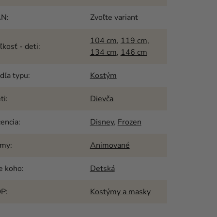
AN
:
Zvoľte variant
104 cm
,
119 cm
,
ľkosť - deti
:
134 cm
,
146 cm
dľa typu
:
Kostým
ti
:
Dievča
cencia
:
Disney
,
Frozen
émy
:
Animované
e koho
:
Detská
OP
:
Kostýmy a masky