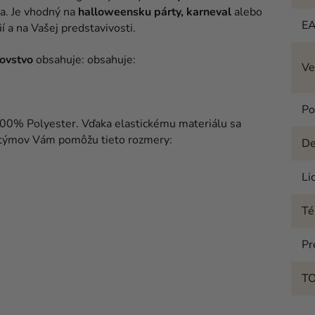
a. Je vhodný na
halloweensku párty, karneval
alebo
E
í a na Vašej predstavivosti.
ovstvo
obsahuje:
obsahuje:
Ve
Po
00% Polyester. Vďaka elastickému materiálu sa
kostýmov Vám pomôžu tieto rozmery:
De
Li
T
Pr
T