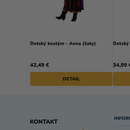
Detský kostým - Anna (šaty)
Detský
42,49 €
34,99 
DETAIL
Z
Á
INFOR
KONTAKT