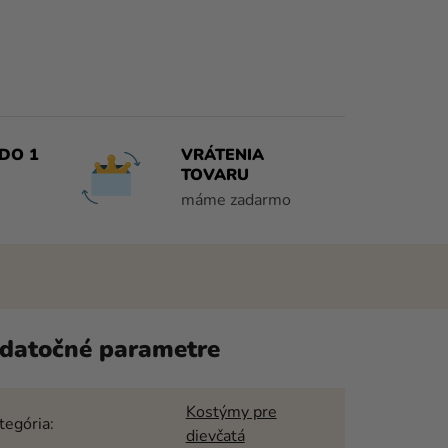
DO 1
VRÁTENIA
TOVARU
máme zadarmo
datočné parametre
Kostýmy pre
tegória
:
dievčatá