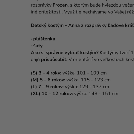
rozprávky
Frozen
, s ktorým bude hviezdou večer
iné príležitosti. Využitie nechávame vo Vašej réži
Detský kostým - Anna z rozprávky Ľadové kráľ
·
pláštenka
·
šaty
Ako si správne vybrať kostým?
Kostýmy tvorí 1
dajú
prispôsobiť
. V orientácií vo veľkostiach 
(S) 3 – 4 roky
:
výška: 101 - 109 cm
(M) 5 – 6 roko
v
:
výška: 115 - 123 cm
(L) 7 – 9 rokov
:
výška: 129 - 137 cm
(XL) 10 – 12 rokov
:
výška: 143 - 151 cm