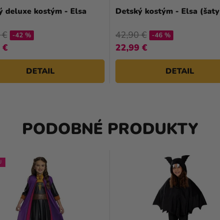
ý deluxe kostým - Elsa
Detský kostým - Elsa (šaty
 €
42,90 €
-42 %
-46 %
 €
22,99 €
DETAIL
DETAIL
PODOBNÉ PRODUKTY
J