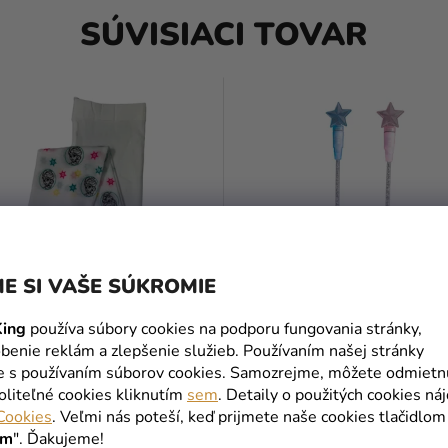
SÚVISIACI TOVAR
E SI VAŠE SÚKROMIE
ing
používa súbory cookies na podporu fungovania stránky,
benie reklám a zlepšenie služieb. Používaním našej stránky
nské pančuchové nohavice -
Svietiaca čarovná palička -
te s používaním súborov cookies. Samozrejme, môžete odmietn
biele
Ružová/Modrá/Zelená/Žltá 1
oliteľné cookies kliknutím
sem
. Detaily o použitých cookies ná
Cookies
. Veľmi nás poteší, keď prijmete naše cookies tlačidlom
ím
". Ďakujeme!
1,99 €