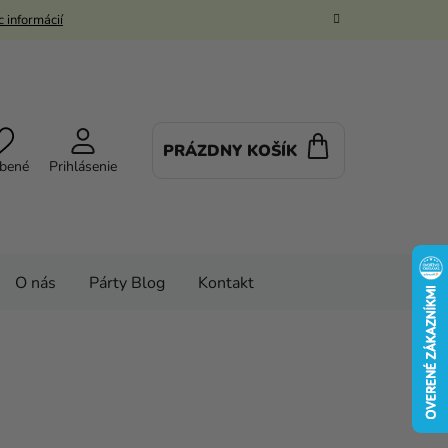
 informácií
PRÁZDNY KOŠÍK
NÁKUPNÝ
bené
Prihlásenie
KOŠÍK
O nás
Párty Blog
Kontakt
vé kostýmy a masky
Kostýmy
Detské kostýmy
á
Detský kostým - Anna Frozen