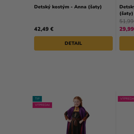
Detský kostým - Anna (šaty)
Detsk
(šaty)
51,99
42,49 €
29,99
DETAIL
TIP
VÝPREDA
VÝPREDAJ