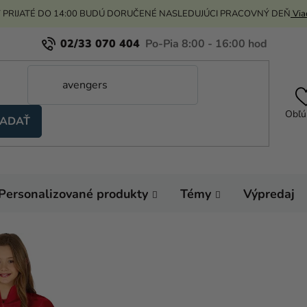
 PRIJATÉ DO 14:00 BUDÚ DORUČENÉ NASLEDUJÚCI PRACOVNÝ DEŇ
Viac
02/33 070 404
Obľú
ADAŤ
Personalizované produkty
Témy
Výpredaj
Domov
Karnevalo
Kostýmy pre dievčat