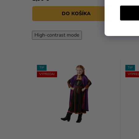
DO KOŠÍKA
High-contrast mode
TIP
TIP
VÝPREDAJ
VÝPRE