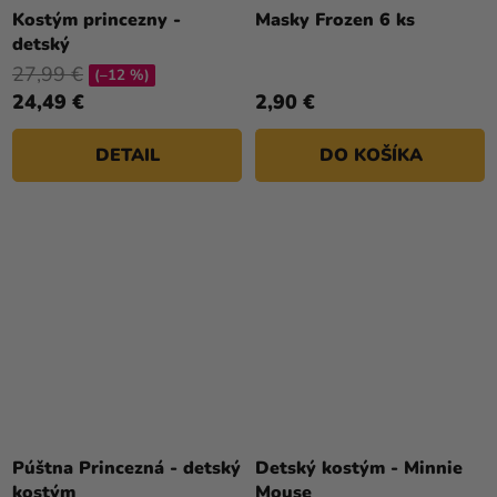
hodnotenie
Kostým princezny -
Masky Frozen 6 ks
produktu
detský
je
27,99 €
(–12 %)
4,5
24,49 €
2,90 €
z
5
DETAIL
DO KOŠÍKA
hviezdičiek.
Priemerné
hodnotenie
Púštna Princezná - detský
Detský kostým - Minnie
produktu
kostým
Mouse