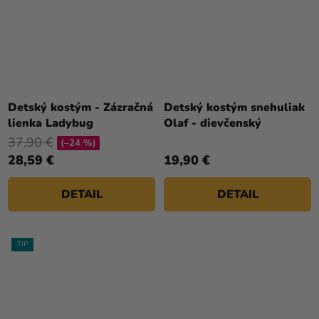
Priemerné
hodnotenie
Detský kostým - Zázračná
Detský kostým snehuliak
produktu
lienka Ladybug
Olaf - dievčenský
je
37,90 €
(–24 %)
5,0
28,59 €
19,90 €
z
5
DETAIL
DETAIL
hviezdičiek.
TIP