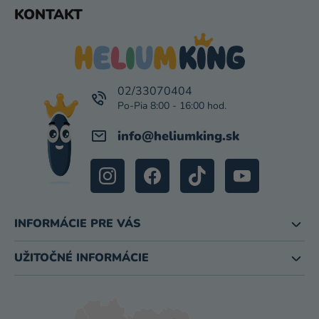
Z
KONTAKT
I
Á
S
P
U
Ä
T
I
02/33070404
E
info
@
heliumking.sk
INFORMÁCIE PRE VÁS
UŽITOČNÉ INFORMÁCIE