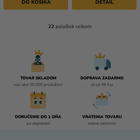
DO KOŠÍKA
DETAIL
hviezdičiek.
22
položiek celkom
O
V
L
Á
D
A
C
I
TOVAR SKLADOM
DOPRAVA ZADARMO
E
viac ako 30 000 produktov
už od 49 Eur
P
R
V
K
DORUČENIE DO 1 DŇA
VRÁTENIA TOVARU
Y
po objednaní
máme zadarmo
V
Ý
P