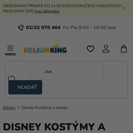
Prejsť
OBJEDNÁVKY PRIJATÉ DO 14:00 BUDÚ DORUČENÉ NASLEDUJÚCI
na
PRACOVNÝ DEŇ
Viac informácií
obsah
02/33 070 404
N
K
HĽADAŤ
Nožnicové
stany
Disney
Disney Kostýmy a masky
Kanekalon
Hélium
DISNEY KOSTÝMY A
a