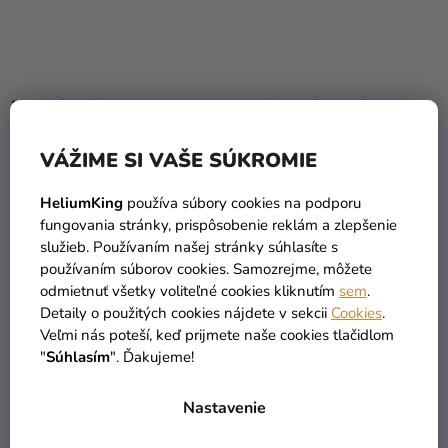
Priemerné
hodnotenie
Detský plášť Elsa
Dievčenský kostým -
produktu
Minnie
je
VÁŽIME SI VAŠE SÚKROMIE
4,5
19,90 €
34,99 €
z
HeliumKing
používa súbory cookies na podporu
5
fungovania stránky, prispôsobenie reklám a zlepšenie
DO KOŠÍKA
DETAIL
hviezdičiek.
služieb. Používaním našej stránky súhlasíte s
používaním súborov cookies. Samozrejme, môžete
odmietnuť všetky voliteľné cookies kliknutím
sem
.
Detaily o použitých cookies nájdete v sekcii
Cookies
.
Veľmi nás poteší, keď prijmete naše cookies tlačidlom
"
Súhlasím
". Ďakujeme!
Nastavenie