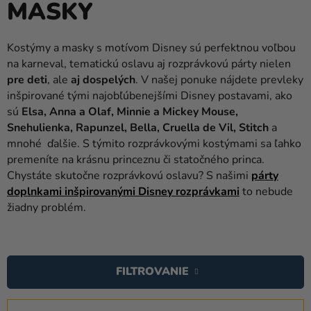
MASKY
balóny
Svadba
Kostýmy a masky s motívom Disney sú perfektnou voľbou
na karneval, tematickú oslavu aj rozprávkovú párty nielen
Párty
pre deti
, ale
aj dospelých
. V našej ponuke nájdete prevleky
Výzdoba
inšpirované tými najobľúbenejšími Disney postavami, ako
a
sú
Elsa, Anna a Olaf, Minnie a Mickey Mouse,
doplnky
Snehulienka, Rapunzel, Bella, Cruella de Vil, Stitch
a
mnohé ďalšie. S týmito rozprávkovými kostýmami sa ľahko
Karnevalové
premeníte na krásnu princeznu či statočného princa.
kostýmy a
Chystáte skutočne rozprávkovú oslavu? S našimi
párty
masky
doplnkami inšpirovanými Disney rozprávkami
to nebude
žiadny problém.
Oblečenie
Pečenie
V
Ý
Novinky
FILTROVANIE
P
I
Darčeky
R