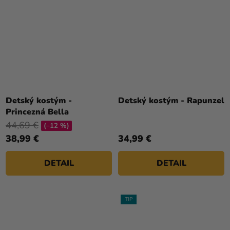
Detský kostým -
Detský kostým - Rapunzel
Princezná Bella
44,69 €
(–12 %)
38,99 €
34,99 €
DETAIL
DETAIL
TIP