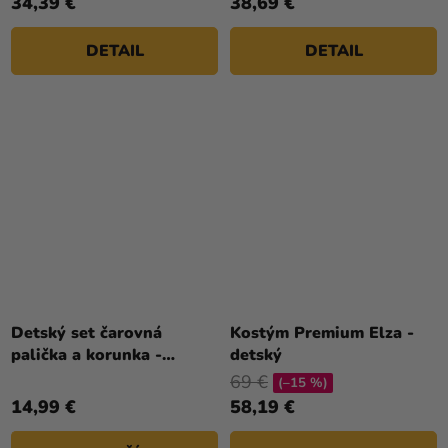
34,39 €
38,69 €
DETAIL
DETAIL
Priemerné
hodnotenie
Detský set čarovná
Kostým Premium Elza -
produktu
palička a korunka -
detský
je
Rapunzel
69 €
(–15 %)
5,0
14,99 €
58,19 €
z
5