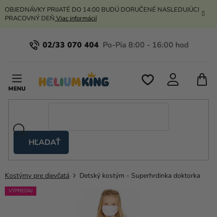
Prejsť
OBJEDNÁVKY PRIJATÉ DO 14:00 BUDÚ DORUČENÉ NASLEDUJÚCI
na
PRACOVNÝ DEŇ
Viac informácií
obsah
02/33 070 404
N
K
HĽADAŤ
Nožnicové
stany
Kostýmy pre dievčatá
Detský kostým - Superhrdinka doktorka
Kanekalon
VÝPREDAJ
Hélium
a