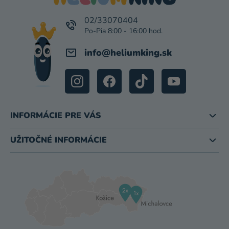
T
I
02/33070404
E
info
@
heliumking.sk
INFORMÁCIE PRE VÁS
UŽITOČNÉ INFORMÁCIE