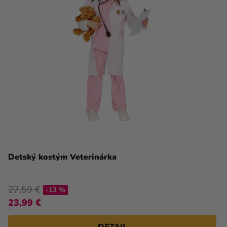
Detský kostým Veterinárka
27,59 €
-13 %
23,99 €
DETAIL