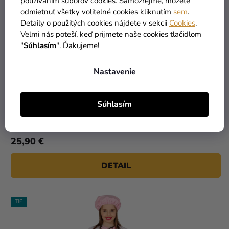
používaním súborov cookies. Samozrejme, môžete
odmietnuť všetky voliteľné cookies kliknutím
sem
.
Detaily o použitých cookies nájdete v sekcii
Cookies
.
Veľmi nás poteší, keď prijmete naše cookies tlačidlom
"
Súhlasím
". Ďakujeme!
Nastavenie
Detský dievčenský kostým - Červené páža
Súhlasím
25,90 €
DETAIL
TIP