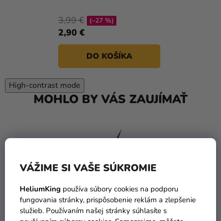
3,99 €
(–27 %)
2,90 €
DO KOŠÍKA
High-contrast mode
MOHLO BY VÁS ZAUJÍMAŤ
VÁŽIME SI VAŠE SÚKROMIE
HeliumKing
používa súbory cookies na podporu
fungovania stránky, prispôsobenie reklám a zlepšenie
služieb. Používaním našej stránky súhlasíte s