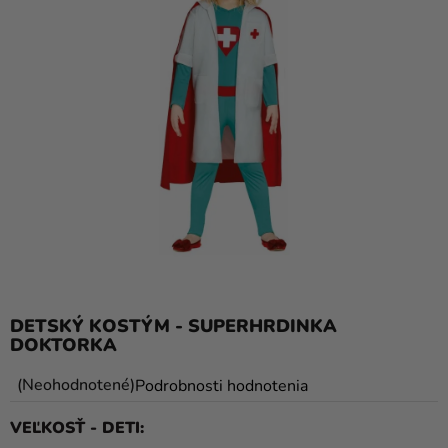
balóny
Svadba
Párty
Výzdoba
a
doplnky
Karnevalové
kostýmy a
masky
Oblečenie
DETSKÝ KOSTÝM - SUPERHRDINKA
DOKTORKA
Pečenie
Priemerné
Neohodnotené
Podrobnosti hodnotenia
Novinky
hodnotenie
VEĽKOSŤ - DETI
Darčeky
produktu