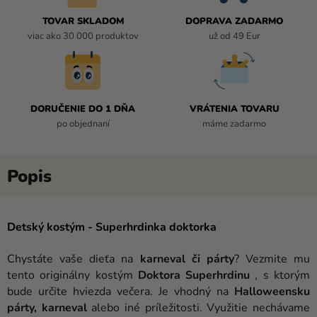
TOVAR SKLADOM
DOPRAVA ZADARMO
viac ako 30 000 produktov
už od 49 Eur
DORUČENIE DO 1 DŇA
VRÁTENIA TOVARU
po objednaní
máme zadarmo
Detský kostým - Superhrdinka doktorka
Chystáte vaše dieťa na
karneval či párty
? Vezmite mu
tento originálny kostým
Doktora
Superhrdinu
, s ktorým
bude určite hviezda večera. Je vhodný na
Halloweensku
párty, karneval
alebo iné príležitosti. Využitie nechávame