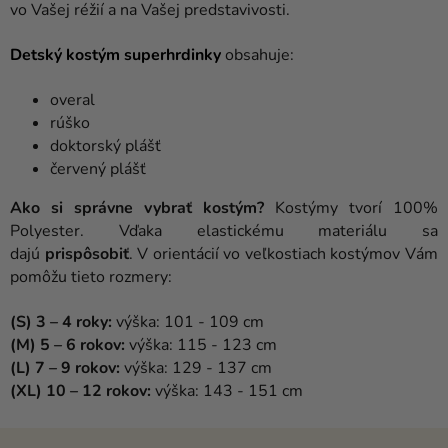
vo Vašej réžií a na Vašej predstavivosti.
Detský kostým superhrdinky
obsahuje:
overal
rúško
doktorský plášť
červený plášť
Ako si správne vybrať kostým?
Kostýmy tvorí 100%
Polyester. Vďaka elastickému materiálu sa
dajú
prispôsobiť
. V orientácií vo veľkostiach kostýmov Vám
pomôžu tieto rozmery:
(S) 3 – 4 roky:
výška: 101 - 109 cm
(M) 5 – 6 roko
v:
výška: 115 - 123 cm
(L) 7 – 9 rokov:
výška: 129 - 137 cm
(XL) 10 – 12 rokov:
výška: 143 - 151 cm