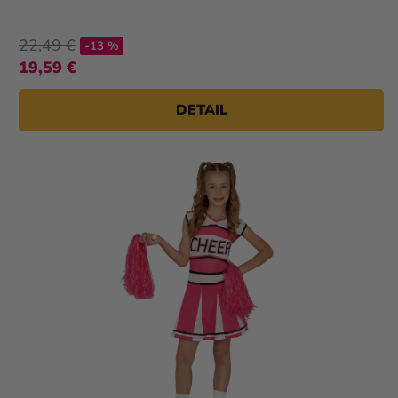
22,49 €
-13 %
19,59 €
DETAIL