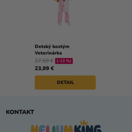
Detský kostým
Veterinárka
27,59 €
(–13 %)
23,99 €
DETAIL
Z
KONTAKT
Á
P
Ä