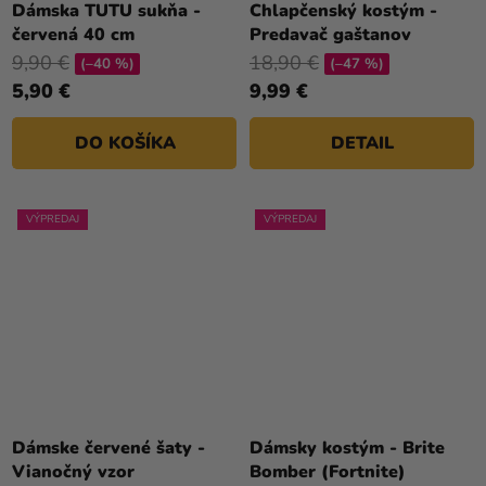
Dámska TUTU sukňa -
Chlapčenský kostým -
červená 40 cm
Predavač gaštanov
9,90 €
18,90 €
(–40 %)
(–47 %)
5,90 €
9,99 €
DO KOŠÍKA
DETAIL
VÝPREDAJ
VÝPREDAJ
Priemerné
hodnotenie
Dámske červené šaty -
Dámsky kostým - Brite
produktu
Vianočný vzor
Bomber (Fortnite)