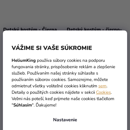
Detský kostým - Čierna
Detský kostým - čierno-
bosorka
zlatá Harley Quinn
28 €
24,90 €
(až –60 %)
(až –45 %)
VÁŽIME SI VAŠE SÚKROMIE
12,99 €
13,69 €
od
HeliumKing
používa súbory cookies na podporu
DETAIL
DETAIL
fungovania stránky, prispôsobenie reklám a zlepšenie
služieb. Používaním našej stránky súhlasíte s
používaním súborov cookies. Samozrejme, môžete
odmietnuť všetky voliteľné cookies kliknutím
sem
.
VÝPREDAJ
VÝPREDAJ
Detaily o použitých cookies nájdete v sekcii
Cookies
.
Veľmi nás poteší, keď prijmete naše cookies tlačidlom
"
Súhlasím
". Ďakujeme!
Nastavenie