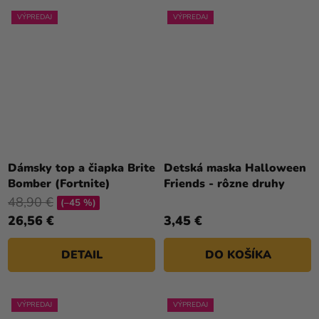
VÝPREDAJ
VÝPREDAJ
Dámsky top a čiapka Brite
Detská maska Halloween
Bomber (Fortnite)
Friends - rôzne druhy
48,90 €
(–45 %)
26,56 €
3,45 €
DETAIL
DO KOŠÍKA
VÝPREDAJ
VÝPREDAJ