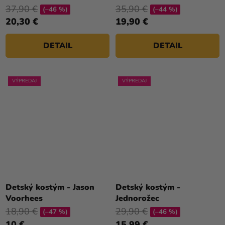
37,90 €
35,90 €
(–46 %)
(–44 %)
20,30 €
19,90 €
DETAIL
DETAIL
VÝPREDAJ
VÝPREDAJ
Detský kostým - Jason
Detský kostým -
Voorhees
Jednorožec
18,90 €
29,90 €
(–47 %)
(–46 %)
10 €
15,99 €