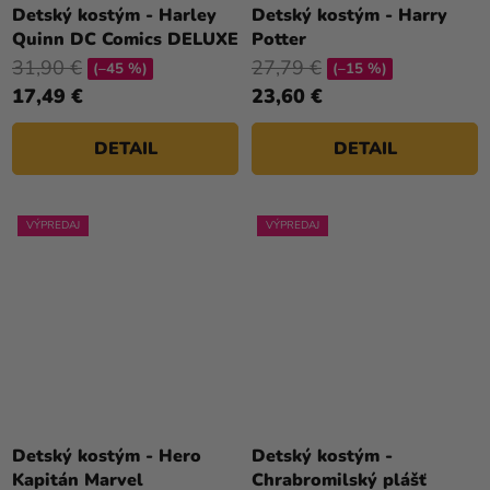
Detský kostým - Harley
Detský kostým - Harry
Quinn DC Comics DELUXE
Potter
31,90 €
27,79 €
(–45 %)
(–15 %)
17,49 €
23,60 €
DETAIL
DETAIL
VÝPREDAJ
VÝPREDAJ
Detský kostým - Hero
Detský kostým -
Kapitán Marvel
Chrabromilský plášť