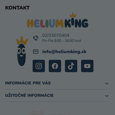
U
Z
KONTAKT
Á
P
Ä
T
I
02/33070404
E
info
@
heliumking.sk
INFORMÁCIE PRE VÁS
UŽITOČNÉ INFORMÁCIE