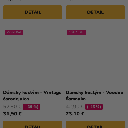
DETAIL
DETAIL
VÝPREDAJ
VÝPREDAJ
Dámsky kostým - Vintage
Dámsky kostým - Voodoo
čarodejnica
Šamanka
52,80 €
42,90 €
(–39 %)
(–46 %)
31,90 €
23,10 €
DETAIL
DETAIL