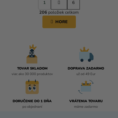
1
t
6
O
r
206
položiek celkom
á
V
n
L
HORE
k
Á
o
D
v
A
a
C
n
i
I
e
E
P
R
TOVAR SKLADOM
DOPRAVA ZADARMO
V
viac ako 30 000 produktov
už od 49 Eur
K
Y
V
Ý
P
DORUČENIE DO 1 DŇA
VRÁTENIA TOVARU
I
po objednaní
máme zadarmo
S