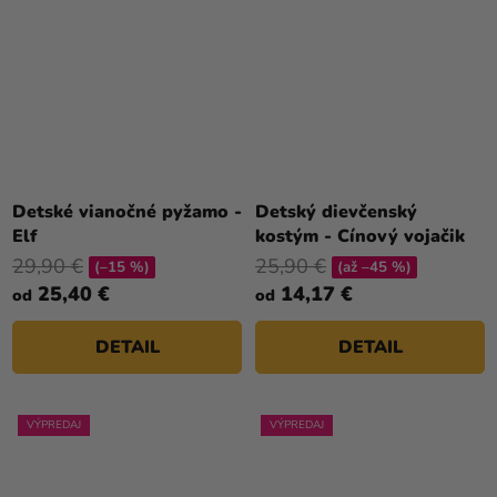
Detské vianočné pyžamo -
Detský dievčenský
Elf
kostým - Cínový vojačik
29,90 €
25,90 €
(–15 %)
(až –45 %)
25,40 €
14,17 €
od
od
DETAIL
DETAIL
VÝPREDAJ
VÝPREDAJ