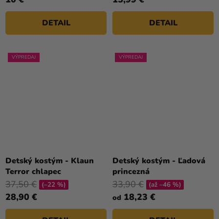
DETAIL
DETAIL
VÝPREDAJ
VÝPREDAJ
Detský kostým - Klaun
Detský kostým - Ľadová
Terror chlapec
princezná
37,50 €
33,90 €
(–22 %)
(až –46 %)
28,90 €
18,23 €
od