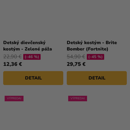
Priemerné
hodnotenie
Detský dievčenský
Detský kostým - Brite
produktu
kostým - Zelené páža
Bomber (Fortnite)
je
22,90 €
54,90 €
(–46 %)
(–45 %)
5,0
12,36 €
29,75 €
z
5
DETAIL
DETAIL
hviezdičiek.
VÝPREDAJ
VÝPREDAJ