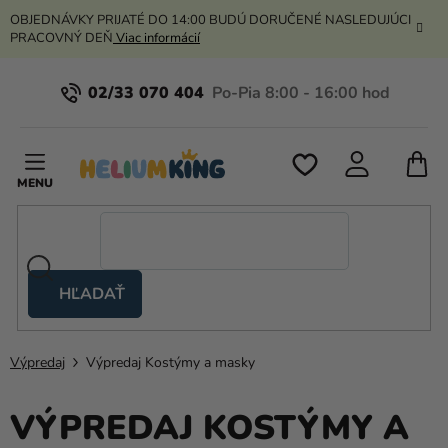
Prejsť
OBJEDNÁVKY PRIJATÉ DO 14:00 BUDÚ DORUČENÉ NASLEDUJÚCI
na
PRACOVNÝ DEŇ
Viac informácií
obsah
02/33 070 404
N
K
HĽADAŤ
Nožnicové
stany
Výpredaj
Výpredaj Kostýmy a masky
Kanekalon
Hélium
VÝPREDAJ KOSTÝMY A
a