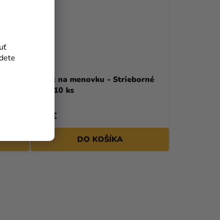
uť
jdete
Držiak na menovku - Strieborné
srdce 10 ks
4,70 €
DO KOŠÍKA