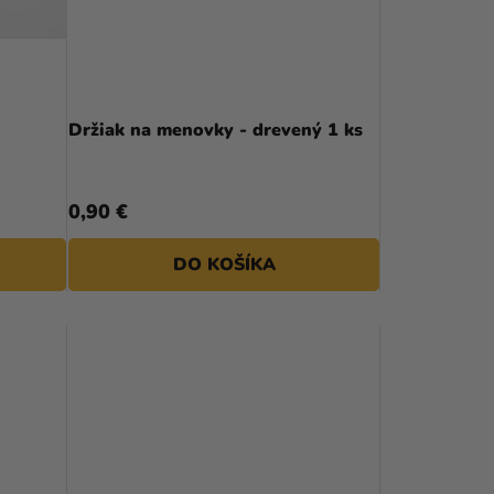
P
R
O
D
Držiak na menovky - drevený 1 ks
U
K
0,90 €
T
DO KOŠÍKA
O
V