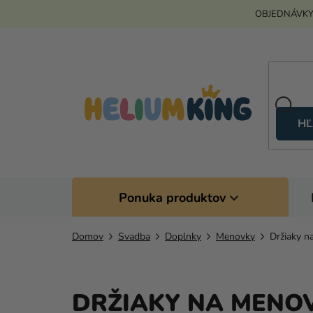
Prejsť
OBJEDNÁVKY
na
obsah
HĽ
Ponuka produktov
Domov
Svadba
Doplnky
Menovky
Držiaky n
DRŽIAKY NA MENO