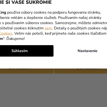
E SI VAŠE SÚKROMIE
ing
používa súbory cookies na podporu fungovania stránky,
benie reklám a zlepšenie služieb. Používaním našej stránky
te s používaním súborov cookies. Samozrejme, môžete odmietn
oliteľné cookies kliknutím
sem
. Detaily o použitých cookies ná
Cookies
. Veľmi nás poteší, keď prijmete naše cookies tlačidlom
a v tvare stoličky s
Držiak na menovky - zlatý
ím
". Ďakujeme!
u - kraft 10 ks
Súhlasím
Nastavenie
3,29 €
DO KOŠÍKA
DO KOŠÍKA