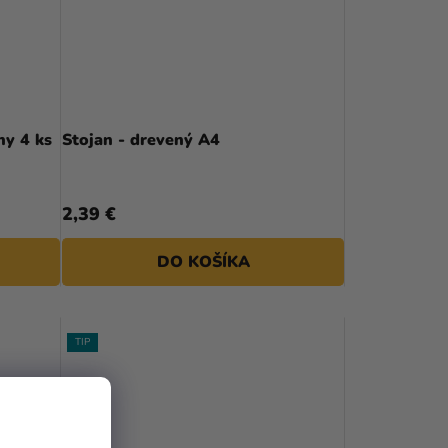
hy 4 ks
Stojan - drevený A4
2,39 €
DO KOŠÍKA
TIP