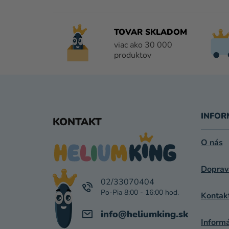
TOVAR SKLADOM
viac ako 30 000
produktov
Z
Á
INFOR
KONTAKT
P
O nás
Ä
Doprav
T
02/33070404
I
Kontak
E
info
@
heliumking.sk
Inform