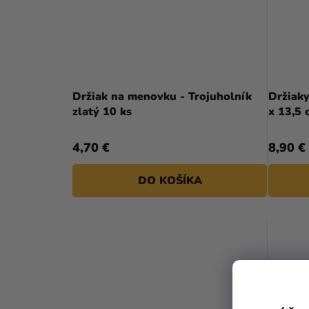
Držiak na menovku - Trojuholník
Držiaky na čísla stolov - dreve
zlatý 10 ks
x 13,5 
4,70 €
8,90 €
DO KOŠÍKA