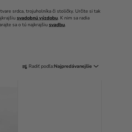
re srdca, trojuholníka či stoličky. Určite si tak
ajkrajšiu
svadobnú výzdobu
. K nim sa radia
arajte sa o tú najkrajšiu
svadbu
.
R
Radiť podľa:
Najpredávanejšie
A
D
E
N
I
E