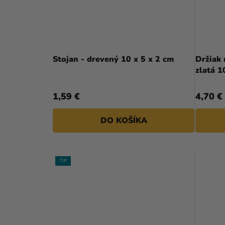
N
P
E
R
L
O
D
Stojan - drevený 10 x 5 x 2 cm
Držiak
zlatá 1
U
K
1,59 €
4,70 €
T
DO KOŠÍKA
O
V
TIP