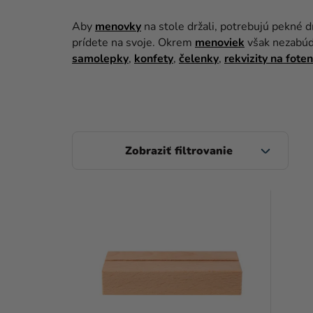
Aby
menovky
na stole držali, potrebujú pekné dr
prídete na svoje. Okrem
menoviek
však nezabúda
samolepky
,
konfety
,
čelenky
,
rekvizity na foten
B
O
Č
V
N
Ý
Ý
P
P
I
A
S