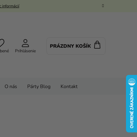
 informácií
PRÁZDNY KOŠÍK
NÁKUPNÝ
bené
Prihlásenie
KOŠÍK
O nás
Párty Blog
Kontakt