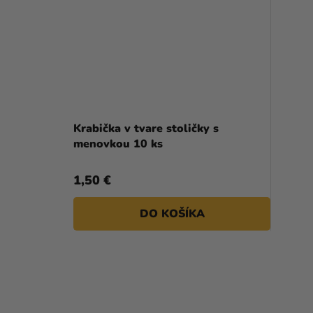
Priemerné
hodnotenie
Krabička v tvare stoličky s
produktu
menovkou 10 ks
je
5,0
1,50 €
z
5
DO KOŠÍKA
hviezdičiek.