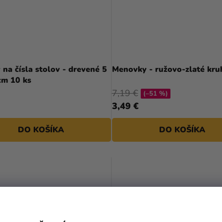
né 5
Menovky - ružovo-zlaté kru
cm 10 ks
7,19 €
(–51 %)
3,49 €
DO KOŠÍKA
DO KOŠÍKA