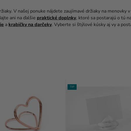
žiaky. V našej ponuke nájdete zaujímavé držiaky na menovky v tva
jte ani na ďalšie
praktické
doplnky
, ktoré sa postarajú o tú n
ie
a
krabičky na darčeky
. Vyberte si štýlové kúsky aj vy a post
TIP