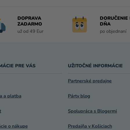
Á
D
A
DOPRAVA
DORUČENIE 
C
ZADARMO
DŇA
I
už od 49 Eur
po objednaní
E
P
R
V
K
MÁCIE PRE VÁS
UŽITOČNÉ INFORMÁCIE
Y
V
Ý
Partnerské predajne
P
I
a a platba
Párty blog
S
U
t
Spolupráca s Blogermi
ácie o nákupe
Predajňa v Košiciach