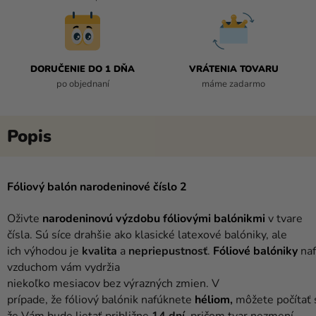
DORUČENIE DO 1 DŇA
VRÁTENIA TOVARU
po objednaní
máme zadarmo
Fóliový balón narodeninové číslo 2
Oživte
narodeninovú výzdobu
fóliovými balónikmi
v tvare
čísla. Sú síce drahšie ako klasické latexové balóniky, ale
ich výhodou je
kvalita
a
nepriepustnosť
.
Fóliové balóniky
naf
vzduchom vám vydržia
niekoľko mesiacov bez výrazných zmien. V
prípade, že fóliový balónik nafúknete
héliom
,
môžete počítať 
že Vám bude lietať približne
14
dní
, pričom tvar nezmení