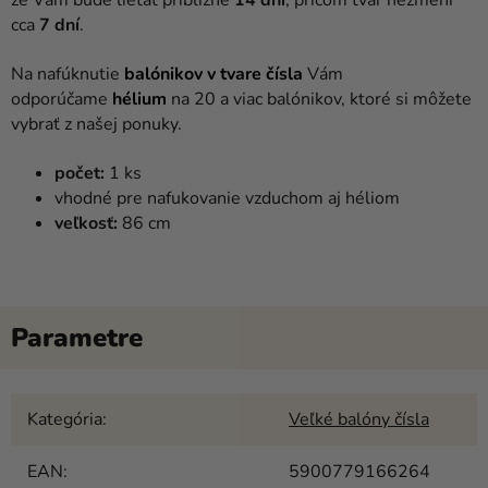
cca
7 dní
.
Na nafúknutie
balónikov v tvare čísla
Vám
odporúčame
hélium
na 20 a viac balónikov, ktoré si môžete
vybrať z našej ponuky.
počet:
1 ks
vhodné pre nafukovanie vzduchom aj héliom
veľkosť:
86 cm
Kategória
:
Veľké balóny čísla
EAN
:
5900779166264