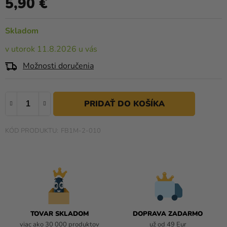
5,90 €
a merch
produktu
Jednotková cena:
je
Sviatky
0,0
Skladom
z
Kreatívne
v utorok 11.8.2026 u vás
5
potreby
hviezdičiek.
Možnosti doručenia
Personalizované
produkty
Témy
Výpredaj
FB1M-2-010
O
nás
Párty
Blog
Kontakt
TOVAR SKLADOM
DOPRAVA ZADARMO
viac ako 30 000 produktov
už od 49 Eur