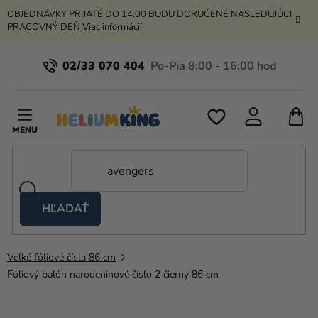
Prejsť
OBJEDNÁVKY PRIJATÉ DO 14:00 BUDÚ DORUČENÉ NASLEDUJÚCI
na
PRACOVNÝ DEŇ
Viac informácií
obsah
02/33 070 404
N
K
HĽADAŤ
Nožnicové
stany
Veľké fóliové čísla 86 cm
Kanekalon
Fóliový balón narodeninové číslo 2 čierny 86 cm
Hélium
a