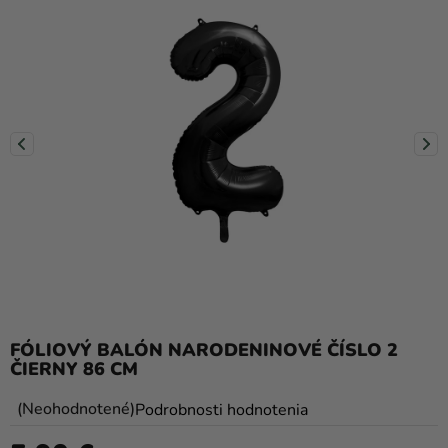
balóny
Svadba
Párty
Výzdoba
a
doplnky
Karnevalové
kostýmy a
masky
Oblečenie
FÓLIOVÝ BALÓN NARODENINOVÉ ČÍSLO 2
Pečenie
ČIERNY 86 CM
Novinky
Priemerné
Neohodnotené
Podrobnosti hodnotenia
Darčeky
hodnotenie