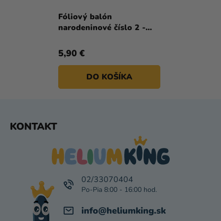
Fóliový balón
narodeninové číslo 2 -
Neon žltá 86 cm
5,90 €
DO KOŠÍKA
Z
KONTAKT
Á
P
Ä
T
I
02/33070404
E
info
@
heliumking.sk