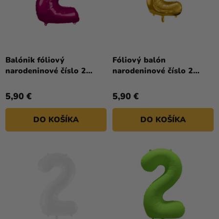
Priemerné
hodnotenie
Balónik fóliový
Fóliový balón
produktu
narodeninové číslo 2
narodeninové číslo 2
je
ružový 86 cm
zlatý 86cm
5,0
5,90 €
5,90 €
z
5
DO KOŠÍKA
DO KOŠÍKA
hviezdičiek.