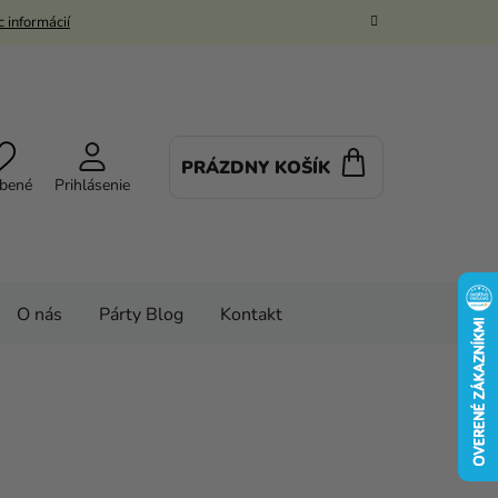
 informácií
PRÁZDNY KOŠÍK
NÁKUPNÝ
bené
Prihlásenie
KOŠÍK
O nás
Párty Blog
Kontakt
balóny
Balóny
Balóny v tvare čísla
6 cm
ninové číslo 2 ružovo-zlatý 86 cm