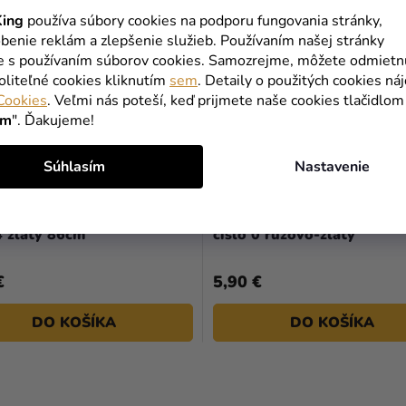
ing
používa súbory cookies na podporu fungovania stránky,
benie reklám a zlepšenie služieb. Používaním našej stránky
te s používaním súborov cookies. Samozrejme, môžete odmietn
oliteľné cookies kliknutím
sem
. Detaily o použitých cookies ná
Cookies
. Veľmi nás poteší, keď prijmete naše cookies tlačidlom
ím
". Ďakujeme!
Súhlasím
Nastavenie
ik fóliový narodeninové
Fóliový balón narodenino
4 zlatý 86cm
číslo 0 ružovo-zlatý
€
5,90 €
DO KOŠÍKA
DO KOŠÍKA