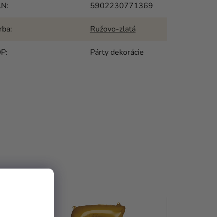
AN
:
5902230771369
rba
:
Ružovo-zlatá
OP
:
Párty dekorácie