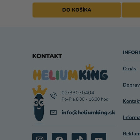
DO KOŠÍKA
Z
Á
INFOR
KONTAKT
P
O nás
Ä
Doprav
T
02/33070404
I
Kontak
E
info
@
heliumking.sk
Inform
Reklamá