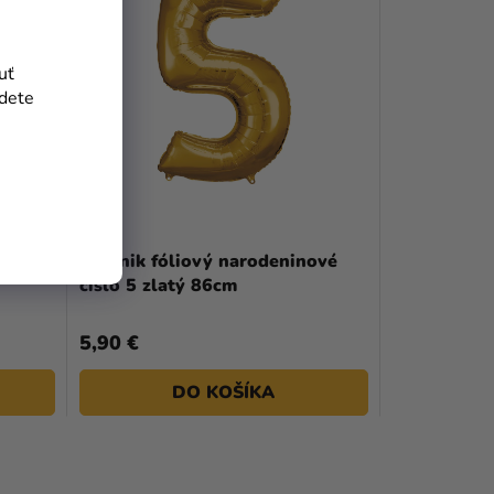
uť
jdete
vé
Balónik fóliový narodeninové
číslo 5 zlatý 86cm
5,90 €
DO KOŠÍKA