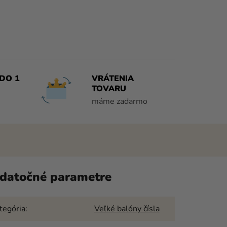
DO 1
VRÁTENIA
TOVARU
máme zadarmo
datočné parametre
tegória
:
Veľké balóny čísla