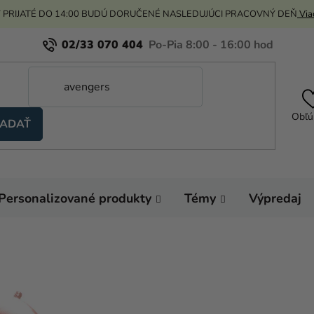
 PRIJATÉ DO 14:00 BUDÚ DORUČENÉ NASLEDUJÚCI PRACOVNÝ DEŇ
Viac
02/33 070 404
Obľú
ADAŤ
Personalizované produkty
Témy
Výpredaj
Domov
Hélium a 
Veľké fóliové čísla 8
Fóliový balón narode