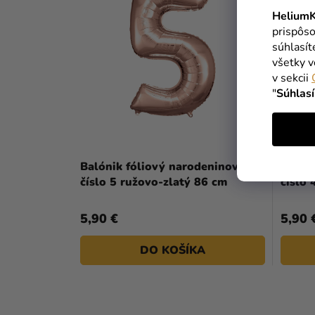
HeliumK
prispôso
súhlasí
všetky v
v sekcii
"
Súhlas
Balónik fóliový narodeninové
Balón
číslo 5 ružovo-zlatý 86 cm
číslo 
5,90 €
5,90 
DO KOŠÍKA