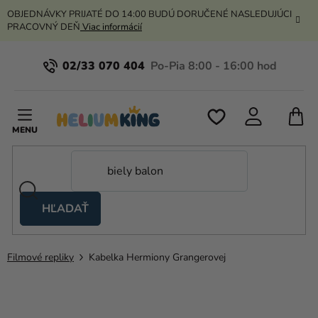
Prejsť
OBJEDNÁVKY PRIJATÉ DO 14:00 BUDÚ DORUČENÉ NASLEDUJÚCI
na
PRACOVNÝ DEŇ
Viac informácií
obsah
02/33 070 404
N
K
HĽADAŤ
Nožnicové
stany
Filmové repliky
Kabelka Hermiony Grangerovej
Kanekalon
Hélium
a