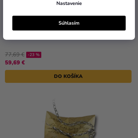
Nastavenie
Súhlasím
Shopper Kabelka Harry Potter - Záškodnícka Mapa
77,69 €
-23 %
59,69 €
DO KOŠÍKA