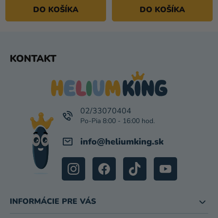
DO KOŠÍKA
DO KOŠÍKA
Z
KONTAKT
Á
P
Ä
T
I
02/33070404
E
info
@
heliumking.sk
INFORMÁCIE PRE VÁS