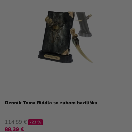
Denník Toma Riddla so zubom baziliška
114,89 €
-23 %
88,39 €