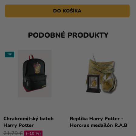
DO KOŠÍKA
PODOBNÉ PRODUKTY
TIP
Chrabromilský batoh
Replika Harry Potter -
Harry Potter
Horcrux medailón R.A.B
21,79 €
(–10 %)