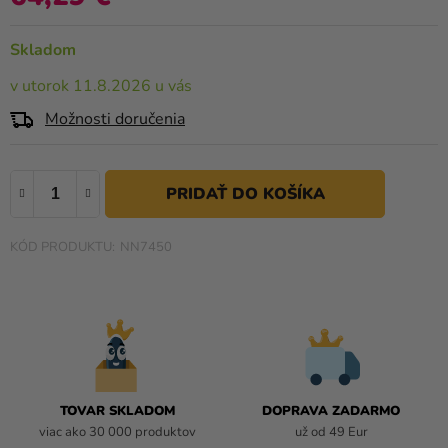
a merch
0,0
z
Sviatky
Skladom
5
hviezdičiek.
Kreatívne
v utorok 11.8.2026 u vás
potreby
Možnosti doručenia
Personalizované
produkty
Témy
NN7450
Výpredaj
O
nás
Párty
Blog
TOVAR SKLADOM
DOPRAVA ZADARMO
Kontakt
viac ako 30 000 produktov
už od 49 Eur