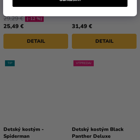
Detský kostým - Kapitán
Detský kostým - Spider
Marvel
man
29,29 €
(–12 %)
25,49 €
31,49 €
DETAIL
DETAIL
TIP
VÝPREDAJ
Detský kostým -
Detský kostým Black
Spiderman
Panther Deluxe