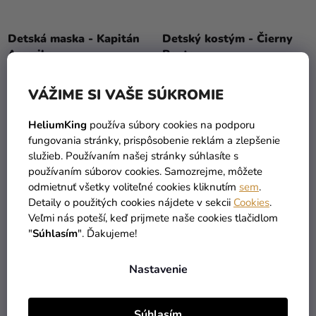
Priemerné
hodnotenie
Detská maska - Kapitán
Detský kostým - Čierny
produktu
Amerika
Panter
je
37,49 €
(–12 %)
4,0
6,99 €
32,69 €
VÁŽIME SI VAŠE SÚKROMIE
z
5
DO KOŠÍKA
DETAIL
HeliumKing
používa súbory cookies na podporu
hviezdičiek.
fungovania stránky, prispôsobenie reklám a zlepšenie
služieb. Používaním našej stránky súhlasíte s
používaním súborov cookies. Samozrejme, môžete
odmietnuť všetky voliteľné cookies kliknutím
sem
.
Detaily o použitých cookies nájdete v sekcii
Cookies
.
Veľmi nás poteší, keď prijmete naše cookies tlačidlom
"
Súhlasím
". Ďakujeme!
Nastavenie
Súhlasím