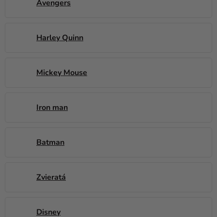
a merch
Avengers
Sviatky
Harley Quinn
Kreatívne
potreby
Personalizované
Mickey Mouse
produkty
Témy
Iron man
Výpredaj
O
Batman
nás
Párty
Zvieratá
Blog
Kontakt
Disney