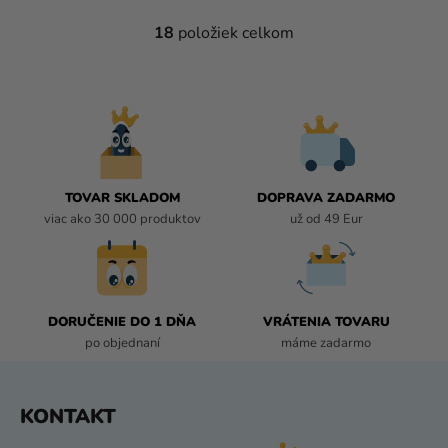
18
položiek celkom
O
V
L
Á
D
A
C
I
TOVAR SKLADOM
DOPRAVA ZADARMO
E
viac ako 30 000 produktov
už od 49 Eur
P
R
V
K
DORUČENIE DO 1 DŇA
VRÁTENIA TOVARU
Y
po objednaní
máme zadarmo
V
Ý
P
Z
KONTAKT
I
Á
S