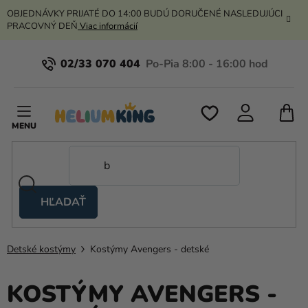
Prejsť
OBJEDNÁVKY PRIJATÉ DO 14:00 BUDÚ DORUČENÉ NASLEDUJÚCI
na
PRACOVNÝ DEŇ
Viac informácií
obsah
02/33 070 404
N
K
HĽADAŤ
Nožnicové
stany
Detské kostýmy
Kostýmy Avengers - detské
Kanekalon
Hélium
KOSTÝMY AVENGERS -
a