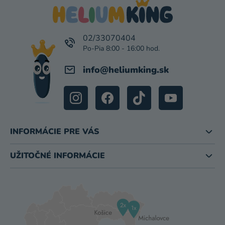
P
U
Ä
T
I
02/33070404
E
info
@
heliumking.sk
INFORMÁCIE PRE VÁS
UŽITOČNÉ INFORMÁCIE