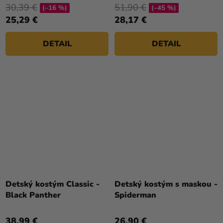
30,39 €
51,90 €
(–16 %)
(–45 %)
25,29 €
28,17 €
DETAIL
DETAIL
Detský kostým Classic -
Detský kostým s maskou -
Black Panther
Spiderman
38,99 €
26,90 €