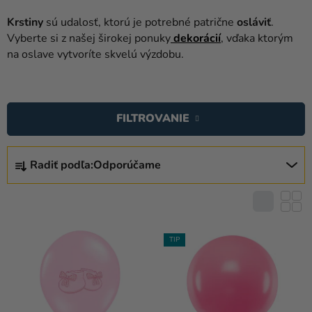
balóny
Krstiny
sú udalosť, ktorú je potrebné patrične
osláviť
.
Svadba
Vyberte si z našej širokej ponuky
dekorácií
,
vďaka ktorým
na oslave vytvoríte skvelú výzdobu.
Párty
V
Výzdoba
Ý
a
FILTROVANIE
P
doplnky
I
R
Karnevalové
S
Radiť podľa:
Odporúčame
A
kostýmy a
P
D
masky
R
E
Oblečenie
O
N
D
I
TIP
Pečenie
U
E
K
Novinky
P
T
R
Darčeky
O