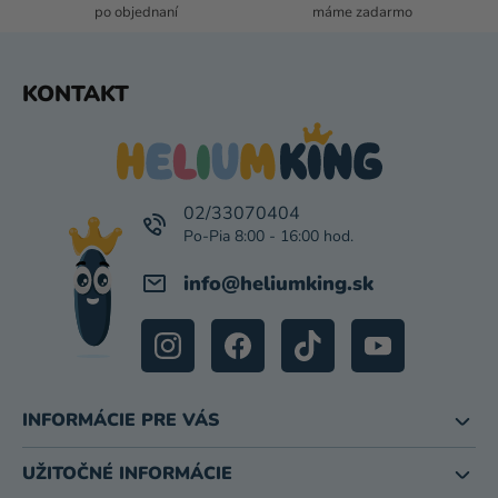
I
po objednaní
máme zadarmo
S
U
Z
KONTAKT
Á
P
Ä
T
I
02/33070404
E
info
@
heliumking.sk
INFORMÁCIE PRE VÁS
UŽITOČNÉ INFORMÁCIE