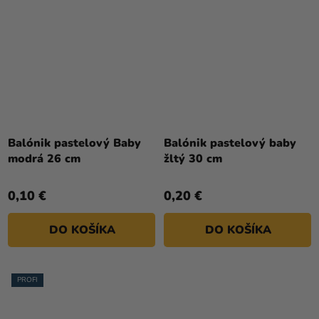
Priemerné
hodnotenie
Balónik pastelový Baby
Balónik pastelový baby
produktu
modrá 26 cm
žltý 30 cm
je
5,0
0,10 €
0,20 €
z
5
DO KOŠÍKA
DO KOŠÍKA
hviezdičiek.
PROFI