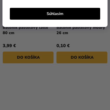
Súhlasím
Balónik pastelový latte
Balónik pastelový modrý
80 cm
26 cm
3,99 €
0,10 €
DO KOŠÍKA
DO KOŠÍKA