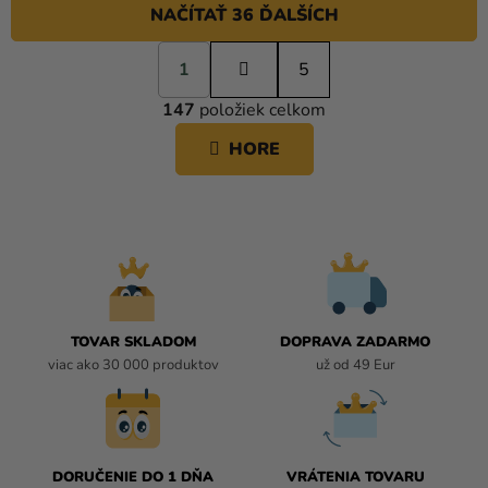
NAČÍTAŤ 36 ĎALŠÍCH
S
1
t
5
O
r
147
položiek celkom
á
V
n
L
HORE
k
Á
o
D
v
A
a
C
n
i
I
e
E
P
R
TOVAR SKLADOM
DOPRAVA ZADARMO
V
viac ako 30 000 produktov
už od 49 Eur
K
Y
V
Ý
P
DORUČENIE DO 1 DŇA
VRÁTENIA TOVARU