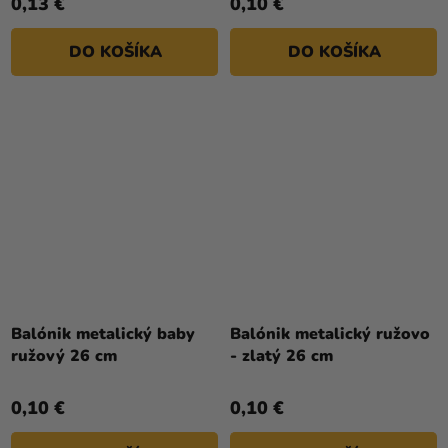
0,13 €
0,10 €
z
5
DO KOŠÍKA
DO KOŠÍKA
hviezdičiek.
Balónik metalický baby
Balónik metalický ružovo
ružový 26 cm
- zlatý 26 cm
0,10 €
0,10 €