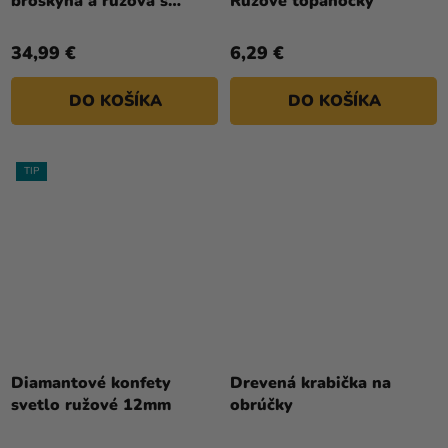
broskyňa a ružová s
Ružové topánočky
kvietkami
34,99 €
6,29 €
DO KOŠÍKA
DO KOŠÍKA
TIP
Diamantové konfety
Drevená krabička na
svetlo ružové 12mm
obrúčky