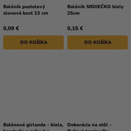
hodnotenie
Balónik pastelový
Balónik SRDIEČKO biely
produktu
slonová kosť 13 cm
25cm
je
4,5
0,09 €
0,15 €
z
5
DO KOŠÍKA
DO KOŠÍKA
hviezdičiek.
Balónová girlanda - biela,
Dekorácia na stôl -