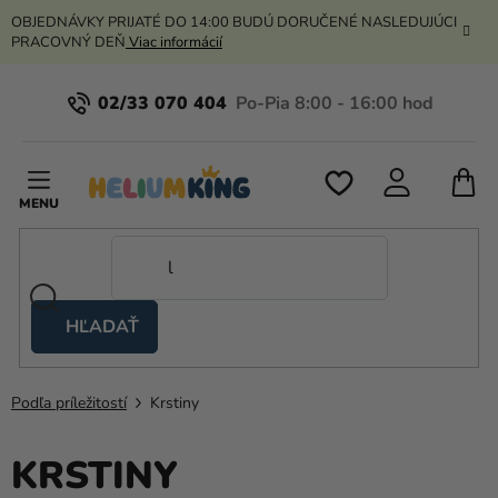
Prejsť
OBJEDNÁVKY PRIJATÉ DO 14:00 BUDÚ DORUČENÉ NASLEDUJÚCI
na
PRACOVNÝ DEŇ
Viac informácií
obsah
02/33 070 404
N
K
HĽADAŤ
Nožnicové
stany
Podľa príležitostí
Krstiny
Kanekalon
Hélium
KRSTINY
a