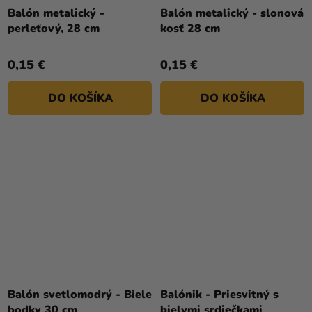
Balón metalický -
Balón metalický - slonová
perleťový, 28 cm
kosť 28 cm
0,15 €
0,15 €
DO KOŠÍKA
DO KOŠÍKA
Balón svetlomodrý - Biele
Balónik - Priesvitný s
bodky 30 cm
bielymi srdiečkami