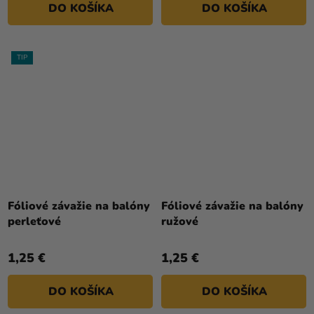
DO KOŠÍKA
DO KOŠÍKA
TIP
Priemerné
hodnotenie
Fóliové závažie na balóny
Fóliové závažie na balóny
produktu
perleťové
ružové
je
5,0
1,25 €
1,25 €
z
5
DO KOŠÍKA
DO KOŠÍKA
hviezdičiek.