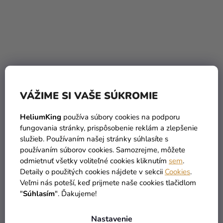
Priemerné
hodnotenie
Balónik pastelový biely
Balónik pastelový biely
produktu
26 cm
33 cm
VÁŽIME SI VAŠE SÚKROMIE
je
4,8
0,10 €
0,20 €
HeliumKing
používa súbory cookies na podporu
z
fungovania stránky, prispôsobenie reklám a zlepšenie
5
DO KOŠÍKA
DO KOŠÍKA
služieb. Používaním našej stránky súhlasíte s
hviezdičiek.
používaním súborov cookies. Samozrejme, môžete
odmietnuť všetky voliteľné cookies kliknutím
sem
.
Detaily o použitých cookies nájdete v sekcii
Cookies
.
Veľmi nás poteší, keď prijmete naše cookies tlačidlom
"
Súhlasím
". Ďakujeme!
Nastavenie