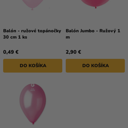
O
a merch
V
D
Sviatky
U
K
Kreatívne
T
Balón - ružové topánočky
Balón Jumbo - Ružový 1
potreby
30 cm 1 ks
m
O
Personalizované
V
produkty
0,49 €
2,90 €
Témy
DO KOŠÍKA
DO KOŠÍKA
Výpredaj
O
nás
Párty
Blog
Kontakt