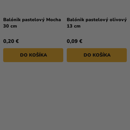
Balónik pastelový Mocha
Balónik pastelový olivový
30 cm
13 cm
0,20 €
0,09 €
DO KOŠÍKA
DO KOŠÍKA
Priemerné