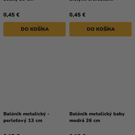
0,45 €
0,45 €
DO KOŠÍKA
DO KOŠÍKA
Priemerné
hodnotenie
Balónik metalický -
Balónik metalický baby
produktu
perleťový 13 cm
modrá 26 cm
je
5,0