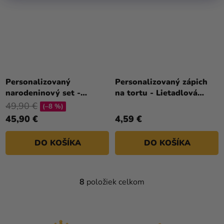
Personalizovaný
Personalizovaný zápich
narodeninový set -
na tortu - Lietadlová
Lietadlová oslava
oslava
49,90 €
(–8 %)
45,90 €
4,59 €
DO KOŠÍKA
DO KOŠÍKA
8
položiek celkom
O
V
L
Á