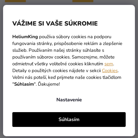
VÁŽIME SI VAŠE SÚKROMIE
HeliumKing
používa súbory cookies na podporu
fungovania stránky, prispôsobenie reklám a zlepšenie
služieb. Používaním našej stránky súhlasíte s
používaním súborov cookies. Samozrejme, môžete
odmietnuť všetky voliteľné cookies kliknutím
sem
.
Personalizované
Personalizované zápichy
Detaily o použitých cookies nájdete v sekcii
Cookies
.
pozvánky 6 ks -
do koláčikov - Lietadlová
Veľmi nás poteší, keď prijmete naše cookies tlačidlom
Lietadlová oslava
oslava
"
Súhlasím
". Ďakujeme!
7,99 €
6,59 €
Nastavenie
DO KOŠÍKA
DO KOŠÍKA
Súhlasím
PERSONAL
PERSONAL