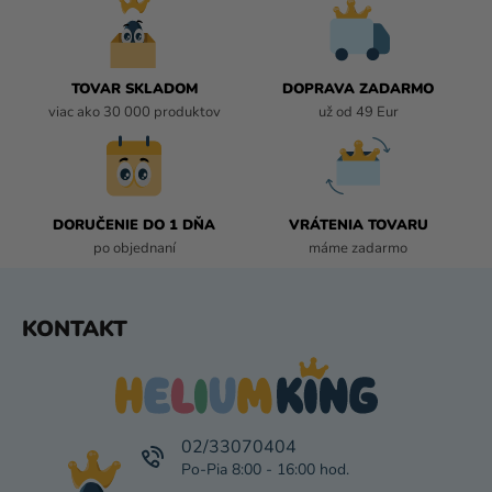
D
A
C
I
TOVAR SKLADOM
DOPRAVA ZADARMO
E
viac ako 30 000 produktov
už od 49 Eur
P
R
V
K
DORUČENIE DO 1 DŇA
VRÁTENIA TOVARU
Y
po objednaní
máme zadarmo
V
Ý
P
Z
KONTAKT
I
Á
S
P
U
Ä
T
I
02/33070404
E