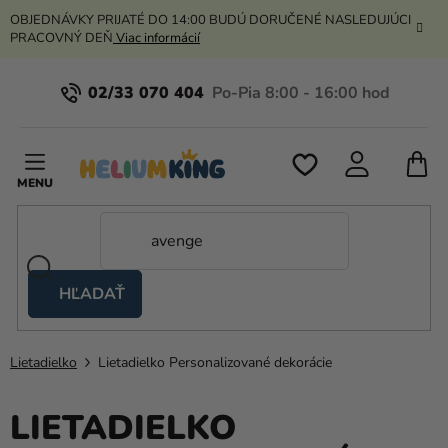
Prejsť
OBJEDNÁVKY PRIJATÉ DO 14:00 BUDÚ DORUČENÉ NASLEDUJÚCI
na
PRACOVNÝ DEŇ
Viac informácií
obsah
02/33 070 404
N
K
HĽADAŤ
Nožnicové
stany
Lietadielko
Lietadielko Personalizované dekorácie
Kanekalon
Hélium
LIETADIELKO
a