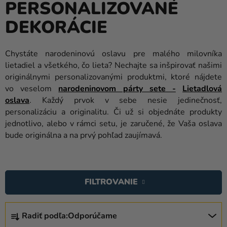
PERSONALIZOVANÉ
balóny
DEKORÁCIE
Svadba
Párty
Chystáte narodeninovú oslavu pre malého milovníka
lietadiel a všetkého, čo lieta? Nechajte sa inšpirovať našimi
Výzdoba
originálnymi personalizovanými produktmi, ktoré nájdete
a
vo veselom
narodeninovom párty sete -
Lietadlová
doplnky
oslava
. Každý prvok v sebe nesie jedinečnosť,
personalizáciu a originalitu. Či už si objednáte produkty
Karnevalové
jednotlivo, alebo v rámci setu, je zaručené, že Vaša oslava
kostýmy a
bude originálna a na prvý pohľad zaujímavá.
masky
Oblečenie
V
Ý
Pečenie
FILTROVANIE
P
Novinky
I
R
S
Radiť podľa:
Odporúčame
Darčeky
A