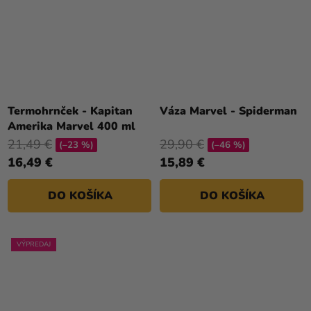
Termohrnček - Kapitan
Váza Marvel - Spiderman
Amerika Marvel 400 ml
21,49 €
29,90 €
(–23 %)
(–46 %)
16,49 €
15,89 €
DO KOŠÍKA
DO KOŠÍKA
VÝPREDAJ