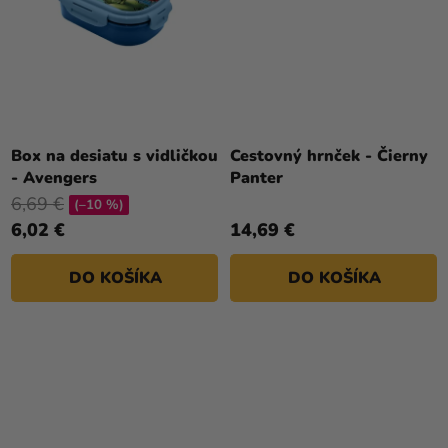
Box na desiatu s vidličkou
Cestovný hrnček - Čierny
- Avengers
Panter
6,69 €
(–10 %)
6,02 €
14,69 €
DO KOŠÍKA
DO KOŠÍKA