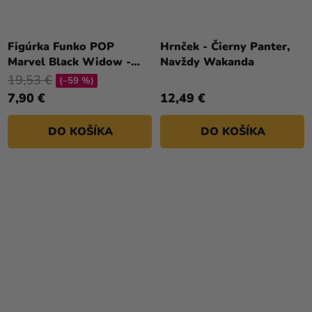
Figúrka Funko POP
Hrnček - Čierny Panter,
Marvel Black Widow -
Navždy Wakanda
Taskmaster w/ Shield
19,53 €
(–59 %)
7,90 €
12,49 €
DO KOŠÍKA
DO KOŠÍKA