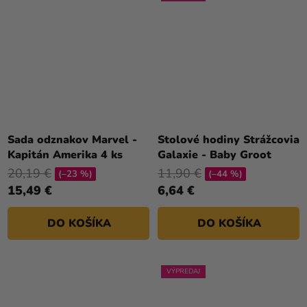
Sada odznakov Marvel -
Stolové hodiny Strážcovia
Kapitán Amerika 4 ks
Galaxie - Baby Groot
20,19 €
11,90 €
(–23 %)
(–44 %)
15,49 €
6,64 €
DO KOŠÍKA
DO KOŠÍKA
VÝPREDAJ