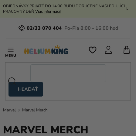
Prejsť
OBJEDNÁVKY PRIJATÉ DO 14:00 BUDÚ DORUČENÉ NASLEDUJÚCI
na
PRACOVNÝ DEŇ
Viac informácií
obsah
02/33 070 404
N
K
HĽADAŤ
Nožnicové
stany
Marvel
Marvel Merch
Kanekalon
Hélium
MARVEL MERCH
a