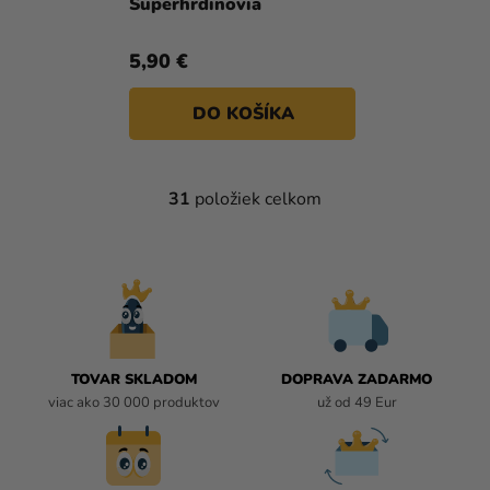
Superhrdinovia
5,90 €
DO KOŠÍKA
31
položiek celkom
O
V
L
Á
D
A
C
I
TOVAR SKLADOM
DOPRAVA ZADARMO
E
viac ako 30 000 produktov
už od 49 Eur
P
R
V