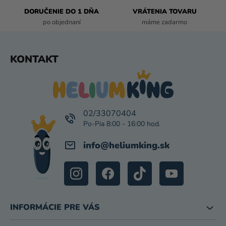
K
DORUČENIE DO 1 DŇA
VRÁTENIA TOVARU
Y
po objednaní
máme zadarmo
V
Ý
P
Z
KONTAKT
I
Á
S
P
U
Ä
T
I
02/33070404
E
info
@
heliumking.sk
INFORMÁCIE PRE VÁS