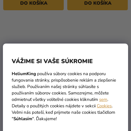
DO KOŠÍKA
DO KOŠÍKA
VÁŽIME SI VAŠE SÚKROMIE
HeliumKing
používa súbory cookies na podporu
fungovania stránky, prispôsobenie reklám a zlepšenie
Plagát - Venom 61 x 91,5
Prívesok na kľúče Marvel
služieb. Používaním našej stránky súhlasíte s
cm
- Kapitán Marvel
používaním súborov cookies. Samozrejme, môžete
6,79 €
odmietnuť všetky voliteľné cookies kliknutím
sem
.
(–23 %)
Detaily o použitých cookies nájdete v sekcii
Cookies
.
3,90 €
5,19 €
Veľmi nás poteší, keď prijmete naše cookies tlačidlom
"
Súhlasím
". Ďakujeme!
DO KOŠÍKA
DO KOŠÍKA