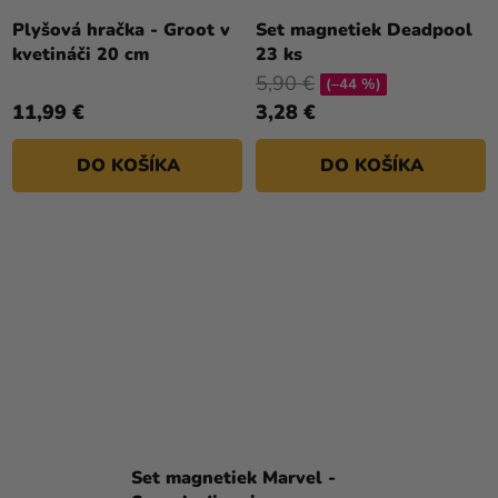
Plyšová hračka - Groot v
Set magnetiek Deadpool
kvetináči 20 cm
23 ks
5,90 €
(–44 %)
11,99 €
3,28 €
DO KOŠÍKA
DO KOŠÍKA
Set magnetiek Marvel -