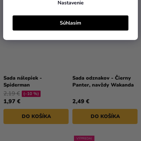
Nastavenie
Súhlasím
Sada nálepiek -
Sada odznakov - Čierny
Spiderman
Panter, navždy Wakanda
2,19 €
(–10 %)
1,97 €
2,49 €
DO KOŠÍKA
DO KOŠÍKA
VÝPREDAJ