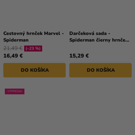
Cestovný hrnček Marvel -
Darčeková sada -
Spiderman
Spiderman čierny hrnček,
podtácka a kľúčenka
21,49 €
(–23 %)
16,49 €
15,29 €
DO KOŠÍKA
DO KOŠÍKA
VÝPREDAJ