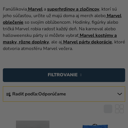
balóny
Fanúšikovia
Marvel
a
superhrdinov a zločincov
, ktorí sú
Svadba
jeho súčasťou, určite už majú doma aj merch alebo
Marvel
oblečenie
so svojím obľúbencom. Hodinky, figúrky alebo
Párty
tričká Marvel robia radosť každý deň. Na karneval alebo
halloweensku párty si môžete vybrať
Marvel kostýmy a
Výzdoba
masky
,
rôzne doplnky
, ale aj
Marvel párty dekorácie
, ktoré
a
dotvoria atmosféru Marvel večera.
doplnky
V
Karnevalové
kostýmy a
Ý
FILTROVANIE
masky
P
I
R
Oblečenie
S
Radiť podľa:
Odporúčame
A
Pečenie
P
D
R
E
Novinky
O
N
D
Darčeky
I