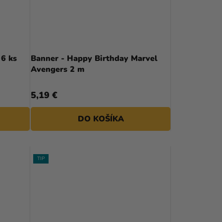
P
R
O
D
 6 ks
Banner - Happy Birthday Marvel
Avengers 2 m
U
K
5,19 €
T
DO KOŠÍKA
O
V
TIP