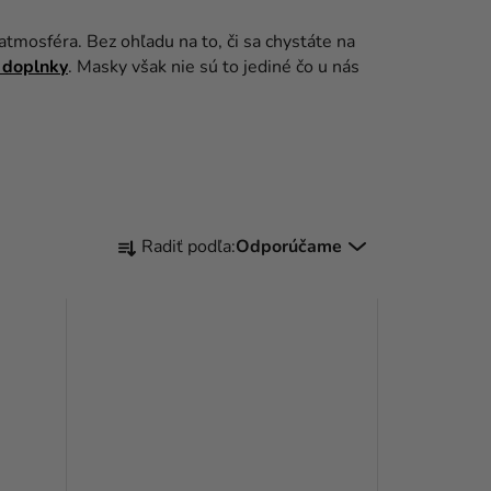
atmosféra. Bez ohľadu na to, či sa chystáte na
 doplnky
. Masky však nie sú to jediné čo u nás
R
Radiť podľa:
Odporúčame
A
D
E
N
I
E