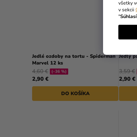
všetky v
v sekcii
"
Súhlas
Jedlé ozdoby na tortu - Spiderman
Jedlý p
Marvel 12 ks
4,60 €
3,59 €
(–36 %)
2,90 €
2,90 €
DO KOŠÍKA