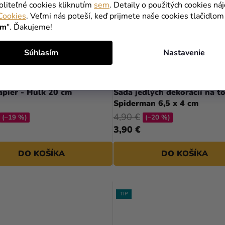
oliteľné cookies kliknutím
sem
. Detaily o použitých cookies ná
Cookies
. Veľmi nás poteší, keď prijmete naše cookies tlačidlom
ím
". Ďakujeme!
Súhlasím
Nastavenie
apier - Hulk 20 cm
Sada jedlých dekorácií na to
Spiderman 6,5 x 4 cm
4,90 €
(–19 %)
(–20 %)
3,90 €
DO KOŠÍKA
DO KOŠÍKA
TIP