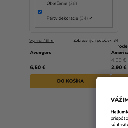
Oblečenie
28
Párty dekorácie
34
Zobrazených položiek:
34
Vymazať filtre
Magnetka na tortu Marvel -
Naroden
Avengers
Americ
4,09 €
6,50 €
2,90 €
DO KOŠÍKA
VÁŽIM
HeliumK
prispôso
súhlasí