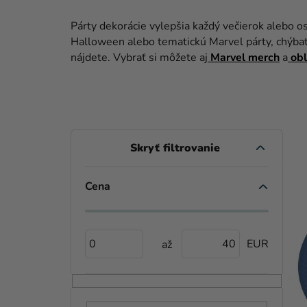
Párty dekorácie vylepšia každý večierok alebo os
Halloween alebo tematickú Marvel párty, chýb
nájdete. Vybrať si môžete aj
Marvel merch
a
obl
B
O
Č
Cena
V
N
Ý
Ý
P
0
40
P
I
A
S