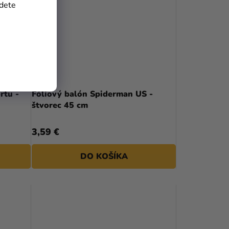
jdete
rtu -
Fóliový balón Spiderman US -
štvorec 45 cm
3,59 €
DO KOŠÍKA