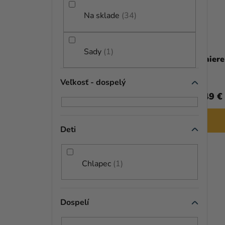
N
P
E
Na sklade
34
R
L
O
Sady
1
D
Hélium párty set - Kapitán Amerika
Tanier
U
Veľkosť - dospelý
51,99 €
(–23 %)
K
39,79 €
1,49 €
T
DO KOŠÍKA
O
Deti
V
Chlapec
1
Dospelí