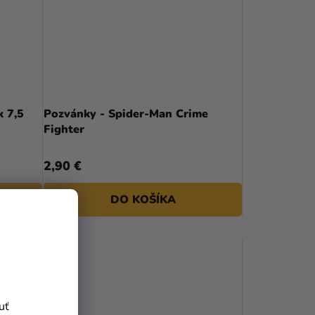
k 7,5
Pozvánky - Spider-Man Crime
Fighter
2,90 €
DO KOŠÍKA
uť