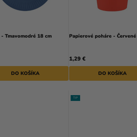
e - Tmavomodré 18 cm
Papierové poháre - Červené
1,29 €
DO KOŠÍKA
DO KOŠÍKA
TIP