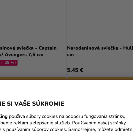
inová sviečka - Captain
Narodeninová sviečka - Hul
a/ Avengers 7,5 cm
cm
(–29 %)
5,45 €
DO KOŠÍKA
DO KOŠÍKA
E SI VAŠE SÚKROMIE
ing
používa súbory cookies na podporu fungovania stránky,
benie reklám a zlepšenie služieb. Používaním našej stránky
te s používaním súborov cookies. Samozrejme, môžete odmietn