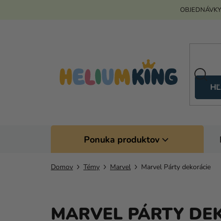
Prejsť
OBJEDNÁVKY
na
obsah
HĽ
Ponuka produktov
Domov
Témy
Marvel
Marvel Párty dekorácie
MARVEL PÁRTY DE