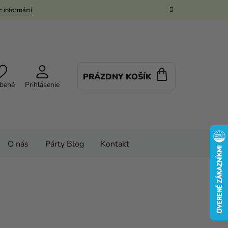
 informácií
PRÁZDNY KOŠÍK
NÁKUPNÝ
bené
Prihlásenie
KOŠÍK
O nás
Párty Blog
Kontakt