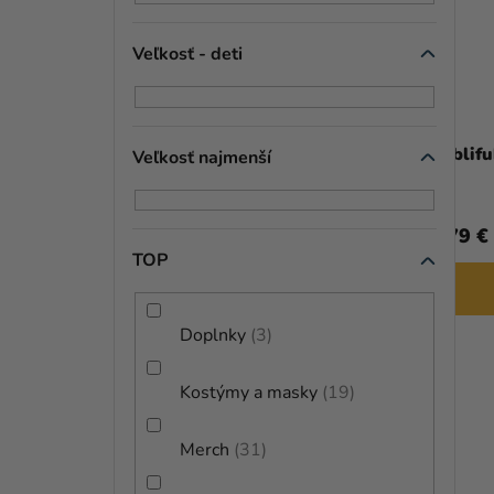
Veľkosť - deti
Bublifuk - Avengers, 60 ml
Veľkosť najmenší
0,99 €
6,79 €
TOP
DO KOŠÍKA
Doplnky
3
Kostýmy a masky
19
Merch
31