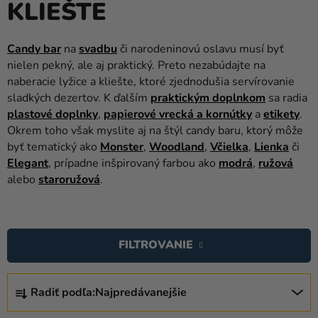
KLIEŠTE
balóny
Svadba
Candy bar
na
svadbu
či narodeninovú oslavu musí byť
nielen pekný, ale aj praktický. Preto nezabúdajte na
Párty
naberacie lyžice a kliešte, ktoré zjednodušia servírovanie
Výzdoba
sladkých dezertov. K ďalším
praktickým doplnkom
sa radia
a
plastové doplnky
,
papierové vrecká a kornútky
a
etikety
.
doplnky
Okrem toho však myslite aj na štýl candy baru, ktorý môže
byť tematický ako
Monster
,
Woodland
,
Včielka
,
Lienka
či
Karnevalové
Elegant
, prípadne inšpirovaný farbou ako
modrá
,
ružová
kostýmy a
alebo
staroružová
.
masky
V
Oblečenie
Ý
FILTROVANIE
Pečenie
P
I
Novinky
R
S
Radiť podľa:
Najpredávanejšie
A
Darčeky
P