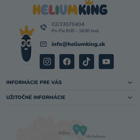
P
U
Ä
T
I
02/33070404
E
info
@
heliumking.sk
INFORMÁCIE PRE VÁS
UŽITOČNÉ INFORMÁCIE