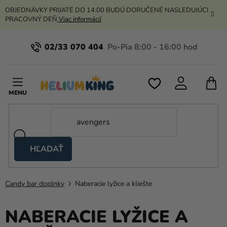
Prejsť
OBJEDNÁVKY PRIJATÉ DO 14:00 BUDÚ DORUČENÉ NASLEDUJÚCI
na
PRACOVNÝ DEŇ
Viac informácií
obsah
02/33 070 404
N
K
HĽADAŤ
Nožnicové
stany
Candy bar doplnky
Naberacie lyžice a kliešte
Kanekalon
Hélium
NABERACIE LYŽICE A
a