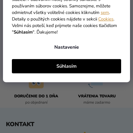
používaním súborov cookies. Samozrejme, môžete
2
položiek celkom
O
odmietnuť všetky voliteľné cookies kliknutím
sem
.
V
Detaily o použitých cookies nájdete v sekcii
Cookies
.
L
Veľmi nás poteší, keď prijmete naše cookies tlačidlom
Á
"
Súhlasím
". Ďakujeme!
D
A
Nastavenie
C
I
TOVAR SKLADOM
DOPRAVA ZADARMO
E
viac ako 30 000 produktov
už od 49 Eur
Súhlasím
P
R
V
K
DORUČENIE DO 1 DŇA
VRÁTENIA TOVARU
Y
po objednaní
máme zadarmo
V
Ý
P
Z
KONTAKT
I
Á
S