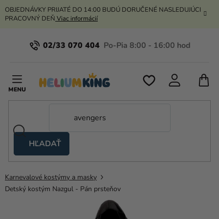
Prejsť
OBJEDNÁVKY PRIJATÉ DO 14:00 BUDÚ DORUČENÉ NASLEDUJÚCI
na
PRACOVNÝ DEŇ
Viac informácií
obsah
02/33 070 404
N
K
HĽADAŤ
Nožnicové
stany
Karnevalové kostýmy a masky
Kanekalon
Detský kostým Nazgul - Pán prsteňov
Hélium
a