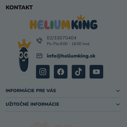
Z
KONTAKT
Á
P
Ä
T
I
02/33070404
E
info
@
heliumking.sk
INFORMÁCIE PRE VÁS
UŽITOČNÉ INFORMÁCIE