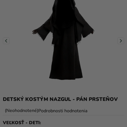
balóny
Svadba
Párty
Výzdoba
a
doplnky
Karnevalové
kostýmy a
masky
Oblečenie
DETSKÝ KOSTÝM NAZGUL - PÁN PRSTEŇOV
Pečenie
Novinky
Priemerné
Neohodnotené
Podrobnosti hodnotenia
hodnotenie
Darčeky
VEĽKOSŤ - DETI
produktu