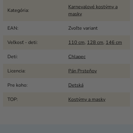
Karnevalové kostýmy a
Kategória
:
masky
EAN
:
Zvoľte variant
Veľkosť - deti
:
110 cm
,
128 cm
,
146 cm
Deti
:
Chlapec
Licencia
:
Pán Prsteňov
Pre koho
:
Detská
TOP
:
Kostýmy a masky