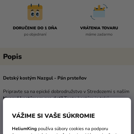
DORUČENIE DO 1 DŇA
VRÁTENIA TOVARU
po objednaní
máme zadarmo
Detský kostým Nazgul - Pán prsteňov
Pripravte sa na epické dobrodružstvo v Stredozemi s naším
Nazgul kostýmom pre deti!
Tento kostým je taký
strašidelný, že aj Sauron by bol hrdý. Ale nebojte sa, je to
všetko len hra!
VÁŽIME SI VAŠE SÚKROMIE
Kostým obsahuje:
HeliumKing
používa súbory cookies na podporu