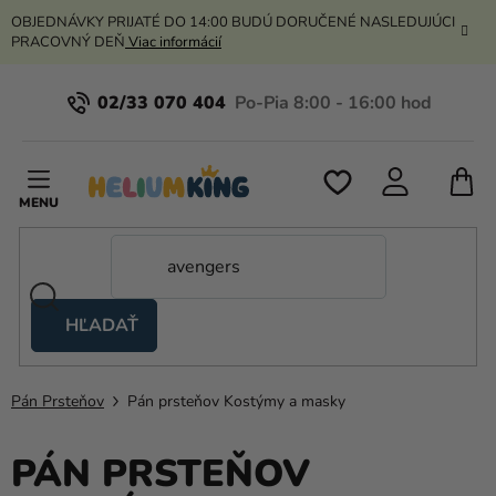
Prejsť
OBJEDNÁVKY PRIJATÉ DO 14:00 BUDÚ DORUČENÉ NASLEDUJÚCI
na
PRACOVNÝ DEŇ
Viac informácií
obsah
02/33 070 404
N
K
HĽADAŤ
Nožnicové
stany
Pán Prsteňov
Pán prsteňov Kostýmy a masky
Kanekalon
Hélium
PÁN PRSTEŇOV
a