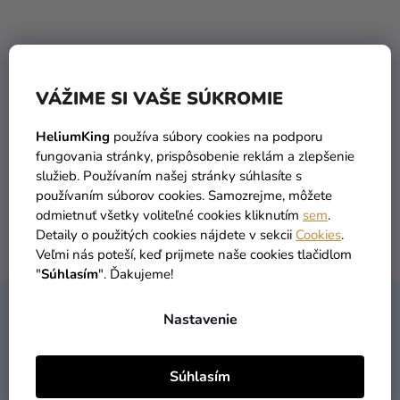
a merch
Sviatky
Kreatívne
VÁŽIME SI VAŠE SÚKROMIE
potreby
Personalizované
TOVAR SKLADOM
DOPRAVA ZADARMO
HeliumKing
používa súbory cookies na podporu
viac ako 30 000 produktov
už od 49 Eur
produkty
fungovania stránky, prispôsobenie reklám a zlepšenie
služieb. Používaním našej stránky súhlasíte s
Témy
používaním súborov cookies. Samozrejme, môžete
odmietnuť všetky voliteľné cookies kliknutím
sem
.
Výpredaj
Detaily o použitých cookies nájdete v sekcii
Cookies
.
DORUČENIE DO 1 DŇA
VRÁTENIA TOVARU
Veľmi nás poteší, keď prijmete naše cookies tlačidlom
O
po objednaní
máme zadarmo
"
Súhlasím
". Ďakujeme!
nás
Z
Párty
Nastavenie
KONTAKT
Á
Blog
P
Kontakt
Súhlasím
Ä