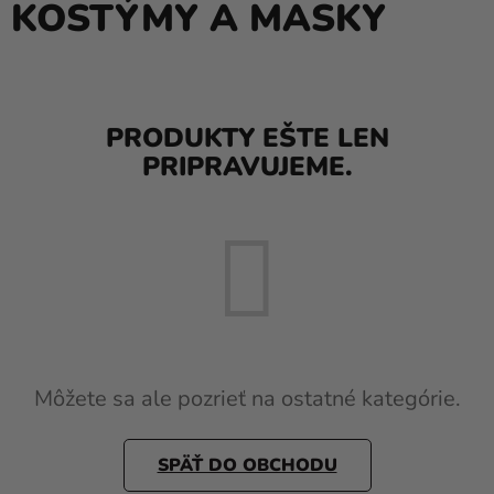
KOSTÝMY A MASKY
balóny
Svadba
Párty
PRODUKTY EŠTE LEN
Výzdoba
PRIPRAVUJEME.
a
doplnky
Karnevalové
kostýmy a
masky
Oblečenie
Pečenie
Môžete sa ale pozrieť na ostatné kategórie.
Novinky
SPÄŤ DO OBCHODU
Darčeky