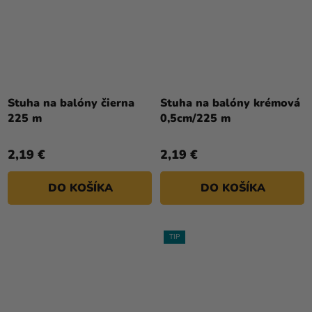
Priemerné
hodnotenie
Stuha na balóny čierna
Stuha na balóny krémová
produktu
225 m
0,5cm/225 m
je
5,0
2,19 €
2,19 €
z
5
DO KOŠÍKA
DO KOŠÍKA
hviezdičiek.
TIP