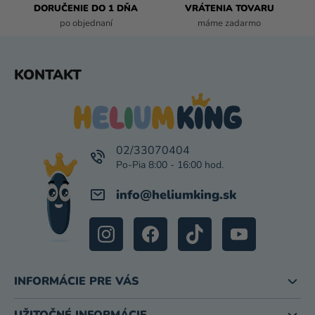
DORUČENIE DO 1 DŇA
VRÁTENIA TOVARU
Y
po objednaní
máme zadarmo
V
Ý
P
Z
KONTAKT
I
Á
S
P
U
Ä
T
I
02/33070404
E
info
@
heliumking.sk
INFORMÁCIE PRE VÁS
UŽITOČNÉ INFORMÁCIE