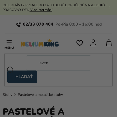
Prejsť
OBJEDNÁVKY PRIJATÉ DO 14:00 BUDÚ DORUČENÉ NASLEDUJÚCI
na
PRACOVNÝ DEŇ
Viac informácií
obsah
02/33 070 404
N
K
HĽADAŤ
Nožnicové
stany
Stuhy
Pastelové a metalické stuhy
Kanekalon
Hélium
PASTELOVÉ A
a