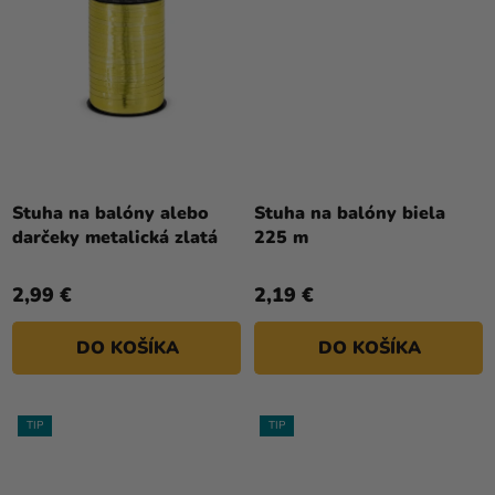
Priemerné
hodnotenie
Stuha na balóny alebo
Stuha na balóny biela
produktu
darčeky metalická zlatá
225 m
je
5,0
2,99 €
2,19 €
z
5
DO KOŠÍKA
DO KOŠÍKA
hviezdičiek.
TIP
TIP