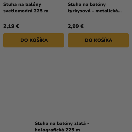
hodnotenie
Stuha na balóny
Stuha na balóny
produktu
svetlomodrá 225 m
tyrkysová - metalická
je
0,5cm/225 m
4,0
2,19 €
2,99 €
z
5
DO KOŠÍKA
DO KOŠÍKA
hviezdičiek.
Stuha na balóny zlatá -
holografická 225 m