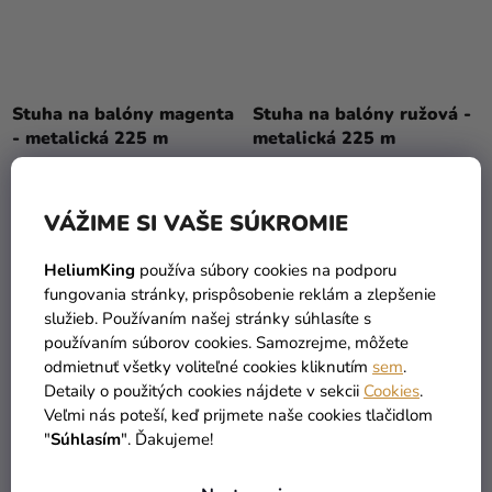
Priemerné
hodnotenie
Stuha na balóny magenta
Stuha na balóny ružová -
produktu
- metalická 225 m
metalická 225 m
je
5,0
2,99 €
2,99 €
z
VÁŽIME SI VAŠE SÚKROMIE
5
DO KOŠÍKA
DO KOŠÍKA
hviezdičiek.
HeliumKing
používa súbory cookies na podporu
fungovania stránky, prispôsobenie reklám a zlepšenie
služieb. Používaním našej stránky súhlasíte s
TIP
používaním súborov cookies. Samozrejme, môžete
odmietnuť všetky voliteľné cookies kliknutím
sem
.
Detaily o použitých cookies nájdete v sekcii
Cookies
.
Veľmi nás poteší, keď prijmete naše cookies tlačidlom
"
Súhlasím
". Ďakujeme!