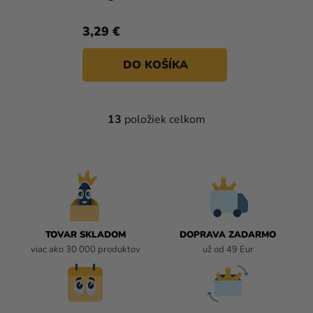
3,29 €
DO KOŠÍKA
13
položiek celkom
O
V
L
Á
D
A
C
I
TOVAR SKLADOM
DOPRAVA ZADARMO
E
viac ako 30 000 produktov
už od 49 Eur
P
R
V
K