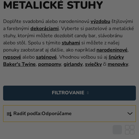
METALICKÉ STUHY
balóny
Svadba
Doplňte svadobnú alebo narodeninovú
výzdobu
štýlovými
a farebnými
dekoráciami
. Vyberte si pastelové a metalické
Párty
stuhy, ktorými môžete dozdobiť candy bar, slávobránu
Výzdoba
alebo stôl. Spolu s týmito
stuhami
si môžete z našej
a
ponuky zaobstarať aj ďalšie, ako napríklad
narodeninové
,
doplnky
rypsové
alebo
saténové
. Vhodnou voľbou sú aj
šnúrky
Baker's Twine
,
pompomy
,
girlandy
,
sviečky
či
menovky
.
Karnevalové
kostýmy a
V
masky
Ý
FILTROVANIE
Oblečenie
P
I
R
Pečenie
S
Radiť podľa:
Odporúčame
A
P
Novinky
D
R
E
Darčeky
O