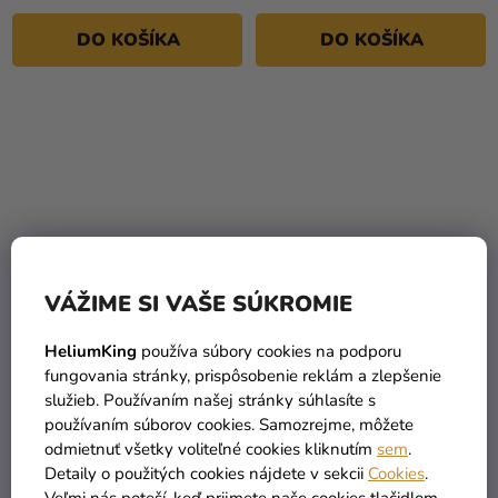
DO KOŠÍKA
DO KOŠÍKA
VÁŽIME SI VAŠE SÚKROMIE
HeliumKing
používa súbory cookies na podporu
Saténová stuha - fialová
Saténová stuha - fialová
fungovania stránky, prispôsobenie reklám a zlepšenie
25 mm / 25 m
50 mm / 25 m
služieb. Používaním našej stránky súhlasíte s
používaním súborov cookies. Samozrejme, môžete
1,49 €
3,59 €
odmietnuť všetky voliteľné cookies kliknutím
sem
.
Detaily o použitých cookies nájdete v sekcii
Cookies
.
DO KOŠÍKA
DO KOŠÍKA
Veľmi nás poteší, keď prijmete naše cookies tlačidlom