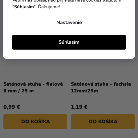
"
Súhlasím
". Ďakujeme!
Nastavenie
Súhlasím
Saténová stuha - fialová
Saténová stuha - fuchsia
6 mm / 25 m
12mm/25m
0,99 €
1,19 €
DO KOŠÍKA
DO KOŠÍKA