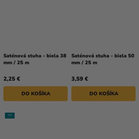
Priemerné
hodnotenie
Saténová stuha - biela 38
Saténová stuha - biela 50
produktu
mm / 25 m
mm / 25 m
je
5,0
2,25 €
3,59 €
z
5
DO KOŠÍKA
DO KOŠÍKA
hviezdičiek.
TIP