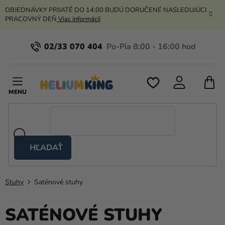
Prejsť
OBJEDNÁVKY PRIJATÉ DO 14:00 BUDÚ DORUČENÉ NASLEDUJÚCI
na
PRACOVNÝ DEŇ
Viac informácií
obsah
02/33 070 404
N
K
HĽADAŤ
Nožnicové
stany
Stuhy
Saténové stuhy
Kanekalon
Hélium
SATÉNOVÉ STUHY
a