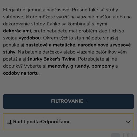
balóny
Elegantné, jemné a nadčasové. Presne také sú stuhy
Svadba
saténové, ktoré môžete využiť na viazanie mašľou alebo na
dekorovanie stolov. Ľahko sa kombinujú s inými
Párty
dekoráciami
, preto nebudete mať problém zladiť ich so
svojou
výzdobou
. Okrem týchto stuh nájdete v našej
Výzdoba
ponuke aj
pastelové a metalické
,
narodeninové
a
rypsové
a
stuhy
. Na balenie darčekov alebo viazanie balónikov vám
doplnky
poslúžia aj
šnúrky Baker's Twine
. Potrebujete aj iné
doplnky? Vyberte si
menovky
,
girlandy
,
pompomy
a
Karnevalové
ozdoby na tortu
.
kostýmy a
masky
V
Oblečenie
Ý
FILTROVANIE
P
Pečenie
I
R
Novinky
S
Radiť podľa:
Odporúčame
A
P
Darčeky
D