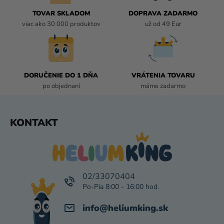
R
TOVAR SKLADOM
DOPRAVA ZADARMO
V
viac ako 30 000 produktov
už od 49 Eur
K
Y
V
Ý
P
DORUČENIE DO 1 DŇA
VRÁTENIA TOVARU
I
po objednaní
máme zadarmo
S
U
Z
KONTAKT
Á
P
Ä
T
I
02/33070404
E
info
@
heliumking.sk