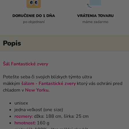
DORUČENIE DO 1 DŇA
VRÁTENIA TOVARU
po objednaní
máme zadarmo
Šál Fantastické zvery
Potešte seba či svojich blízkych týmto ultra
mäkkým
šálom - Fantastické zvery
ktorý vás ochráni pred
chladom v
New Yorku.
unisex
jedna veľkosť (one size)
rozmery:
džka: 188 cm, šírka: 25 cm
hmotnosť:
160 g