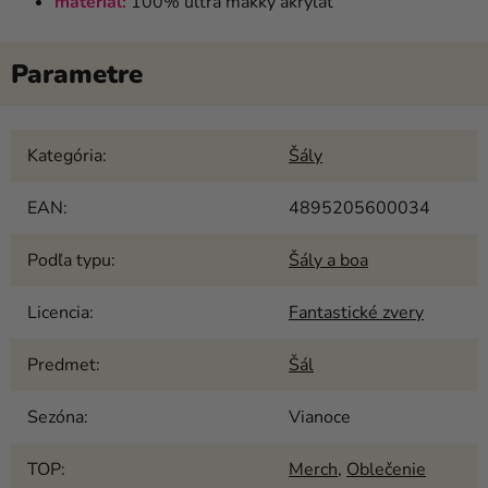
materiál:
100% ultra mäkký akrylát
Kategória
:
Šály
EAN
:
4895205600034
Podľa typu
:
Šály a boa
Licencia
:
Fantastické zvery
Predmet
:
Šál
Sezóna
:
Vianoce
TOP
:
Merch
,
Oblečenie