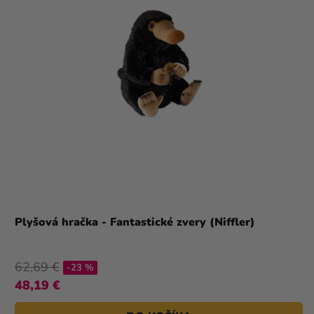
Plyšová hračka - Fantastické zvery (Niffler)
62,69 €
-23 %
48,19 €