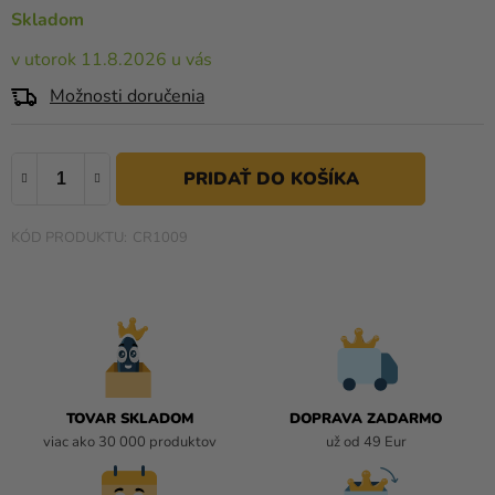
a merch
0,0
Skladom
z
Sviatky
v utorok 11.8.2026 u vás
5
hviezdičiek.
Kreatívne
Možnosti doručenia
potreby
Personalizované
produkty
Témy
CR1009
Výpredaj
O
nás
Párty
TOVAR SKLADOM
DOPRAVA ZADARMO
Blog
viac ako 30 000 produktov
už od 49 Eur
Kontakt