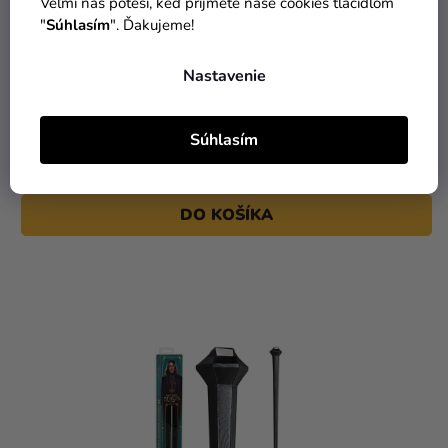
Veľmi nás poteší, keď prijmete naše cookies tlačidlom
"
Súhlasím
". Ďakujeme!
Nastavenie
Magické stvorenie Fantastické Zvery - Bowtruckle
Súhlasím
46,99 €
DO KOŠÍKA