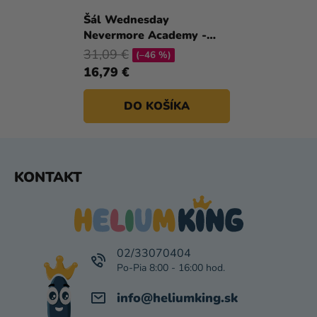
Šál Wednesday
Nevermore Academy -
Čierny
31,09 €
(–46 %)
16,79 €
DO KOŠÍKA
Z
KONTAKT
Á
P
Ä
T
I
02/33070404
E
info
@
heliumking.sk