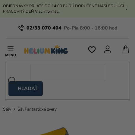
Prejsť
OBJEDNÁVKY PRIJATÉ DO 14:00 BUDÚ DORUČENÉ NASLEDUJÚCI
na
PRACOVNÝ DEŇ
Viac informácií
obsah
02/33 070 404
N
K
HĽADAŤ
Nožnicové
stany
Šály
Šál Fantastické zvery
Kanekalon
Hélium
a