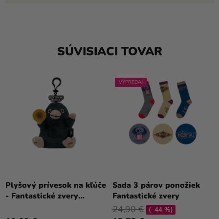
SÚVISIACI TOVAR
VÝPREDAJ
Plyšový prívesok na kľúče
Sada 3 párov ponožiek
- Fantastické zvery
Fantastické zvery
(Niffler)
24,90 €
(–44 %)